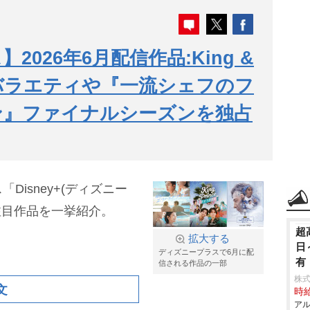
026年6月配信作品:King &
ルバラエティや『一流シェフのフ
ン』ファイナルシーズンを独占
isney+(ディズニー
注目作品を一挙紹介。
超
拡大する
日
ディズニープラスで6月に配
有
信される作品の一部
株
文
時給
アル