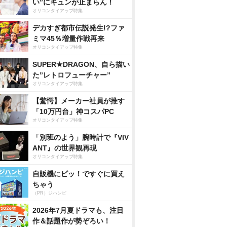
い”にキュンが止まらん！
オリコンタイアップ特集
デカすぎ都市伝説発生!?ファ
ミマ45％増量作戦再来
オリコンタイアップ特集
SUPER★DRAGON、自ら描い
た”レトロフューチャー”
オリコンタイアップ特集
【驚愕】メーカー社員が推す
「10万円台」神コスパPC
オリコンタイアップ特集
「別班のよう」腕時計で『VIV
ANT』の世界観再現
オリコンタイアップ特集
自販機にピッ！ですぐに買え
ちゃう
（PR）ジハンピ
2026年7月夏ドラマも、注目
作＆話題作が勢ぞろい！