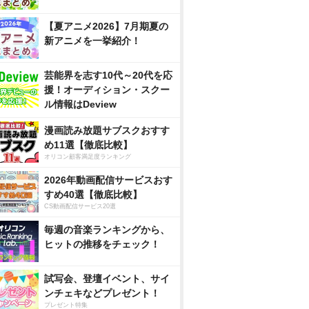
【夏アニメ2026】7月期夏の
新アニメを一挙紹介！
芸能界を志す10代～20代を応
援！オーディション・スクー
ル情報はDeview
漫画読み放題サブスクおすす
め11選【徹底比較】
オリコン顧客満足度ランキング
2026年動画配信サービスおす
すめ40選【徹底比較】
CS動画配信サービス20選
毎週の音楽ランキングから、
ヒットの推移をチェック！
試写会、登壇イベント、サイ
ンチェキなどプレゼント！
プレゼント特集