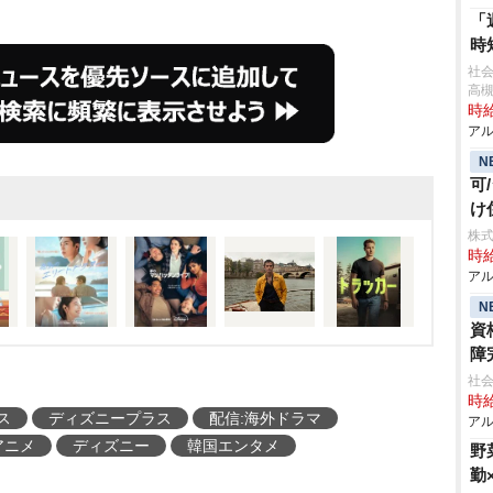
「
時
社
高
時給
アル
N
可
け
株式
時給
アル
N
資
障
社会
時給
ス
ディズニープラス
配信:海外ドラマ
アル
アニメ
ディズニー
韓国エンタメ
野
勤