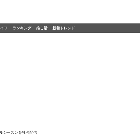
イフ
ランキング
推し活
新着トレンド
イナルシーズンを独占配信