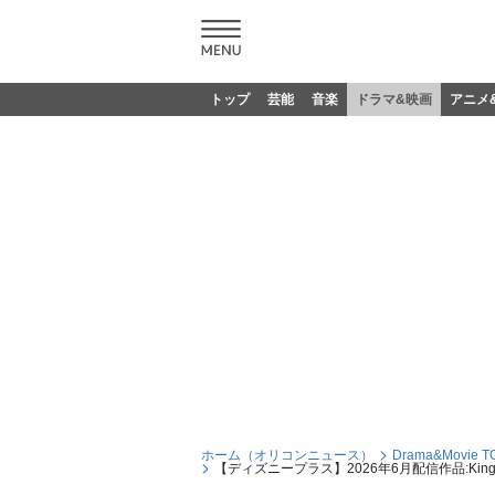
トップ
芸能
音楽
ドラマ&映画
アニメ
ホーム（オリコンニュース）
Drama&Movie T
【ディズニープラス】2026年6月配信作品:Ki