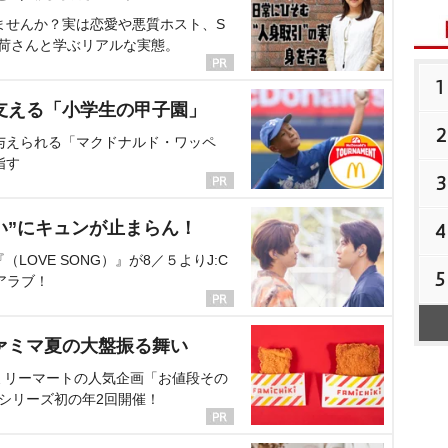
ませんか？実は恋愛や悪質ホスト、S
海荷さんと学ぶリアルな実態。
1
支える「小学生の甲子園」
2
与えられる「マクドナルド・ワッペ
指す
3
い”にキュンが止まらん！
4
OVE SONG）』が8／５よりJ:C
5
アラブ！
ァミマ夏の大盤振る舞い
ミリーマートの人気企画「お値段その
、シリーズ初の年2回開催！