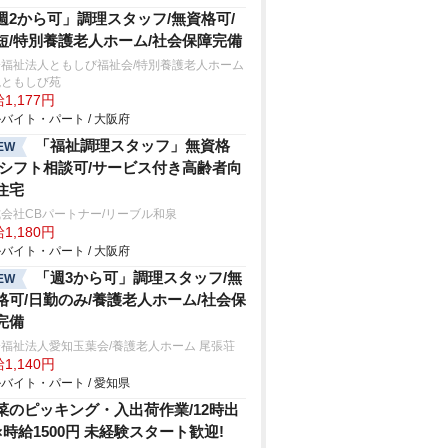
週2から可」調理スタッフ/無資格可/
短/特別養護老人ホーム/社会保障完備
会福祉法人ともしび福祉会/特別養護老人ホーム
槻ともしび苑
1,177円
バイト・パート / 大阪府
「福祉調理スタッフ」無資格
EW
/シフト相談可/サービス付き高齢者向
住宅
会社CBパートナー/リーブル和泉
1,180円
バイト・パート / 大阪府
「週3から可」調理スタッフ/無
EW
格可/日勤のみ/養護老人ホーム/社会保
完備
福祉法人愛知玉葉会/養護老人ホーム 尾張荘
1,140円
バイト・パート / 愛知県
菜のピッキング・入出荷作業/12時出
×時給1500円 未経験スタート歓迎!