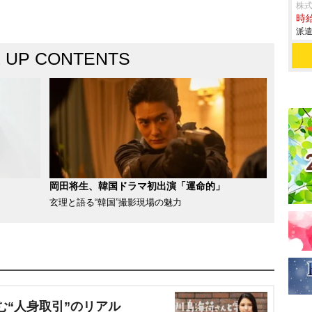
株
時給
派遣
K UP CONTENTS
岡田将生、韓国ドラマ初出演「運命的」
玄理と語る“韓国”撮影現場の魅力
む“人身取引”のリアル