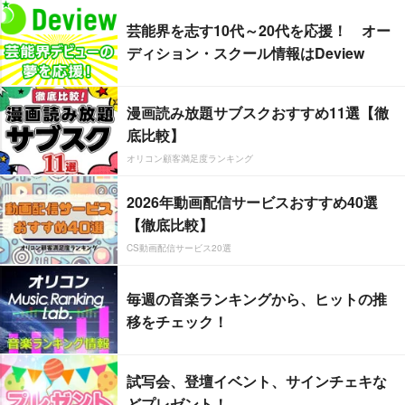
芸能界を志す10代～20代を応援！ オー
ディション・スクール情報はDeview
漫画読み放題サブスクおすすめ11選【徹
底比較】
オリコン顧客満足度ランキング
2026年動画配信サービスおすすめ40選
【徹底比較】
CS動画配信サービス20選
毎週の音楽ランキングから、ヒットの推
移をチェック！
試写会、登壇イベント、サインチェキな
どプレゼント！