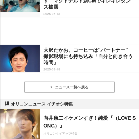
す マクドナルド新CMでキレキレダン
ス披露
2025-05-13
大沢たかお、コーヒーは“パートナー”
撮影現場にも持ち込み「自分と向き合う
時間」
2025-09-18
ニュース一覧へ戻る
オリコンニュース イチオシ特集
向井康二イケメンすぎ！純愛『（LOVE S
ONG）』
オリコンタイアップ特集