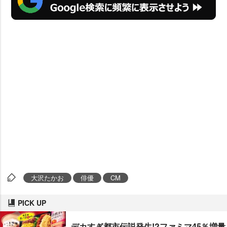
大沢たかお
俳優
CM
PICK UP
デカすぎ都市伝説発生!?ファミマ45％増量