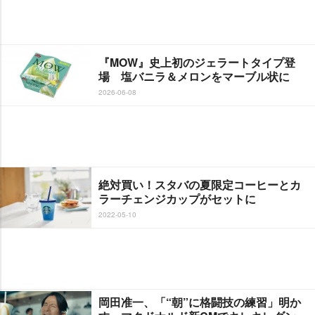
『MOW』史上初のジェラートタイプ登
場 塩バニラ＆メロンをマーブル状に
2026-06-08
絶対買い！スタバの夏限定コーヒーとカ
ラーチェンジカップがセットに
2022-05-10
岡田准一、「“朝”に格闘技の練習」明か