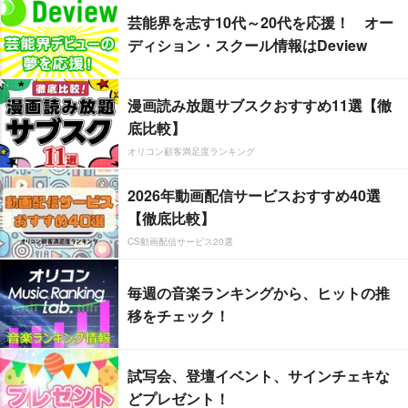
芸能界を志す10代～20代を応援！ オー
ディション・スクール情報はDeview
漫画読み放題サブスクおすすめ11選【徹
底比較】
オリコン顧客満足度ランキング
2026年動画配信サービスおすすめ40選
【徹底比較】
CS動画配信サービス20選
毎週の音楽ランキングから、ヒットの推
移をチェック！
試写会、登壇イベント、サインチェキな
どプレゼント！