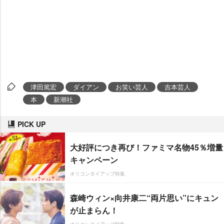
津田篤宏
ダイアン
お笑い芸人
吉本芸人
本
新潮社
PICK UP
大好評につき再び！ファミマ名物45％増量
キャンペーン
オリコンタイアップ特集
森崎ウィン×向井康二“両片思い”にキュン
が止まらん！
オリコンタイアップ特集