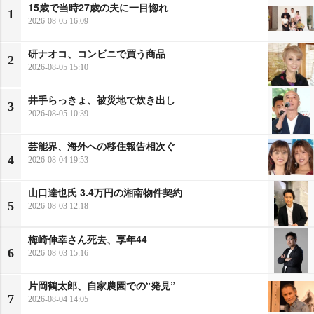
15歳で当時27歳の夫に一目惚れ
1
2026-08-05 16:09
研ナオコ、コンビニで買う商品
2
2026-08-05 15:10
井手らっきょ、被災地で炊き出し
3
2026-08-05 10:39
芸能界、海外への移住報告相次ぐ
4
2026-08-04 19:53
山口達也氏 3.4万円の湘南物件契約
5
2026-08-03 12:18
梅崎伸幸さん死去、享年44
6
2026-08-03 15:16
片岡鶴太郎、自家農園での“発見”
7
2026-08-04 14:05