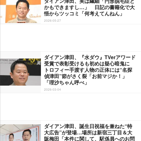
ダイアン津田、実は繊細「円形脱毛症と
かもできますし…」 日記の書籍化で大
悟からツッコミ「何考えてんねん」
2026-05-27
ダイアン津田、『水ダウ』TVerアワード
受賞で表彰受けるも初めは疑心暗鬼に
トロフィー手渡す人物の正体には“名探
偵津田”節がさく裂「お前マジか！」
「理沙ちゃん呼べ」
2026-03-04
ダイアン津田、誕生日祝福を兼ねた“特
大広告”が登場…場所は新宿三丁目＆大
阪梅田「本件に関して、駅係員へのお問