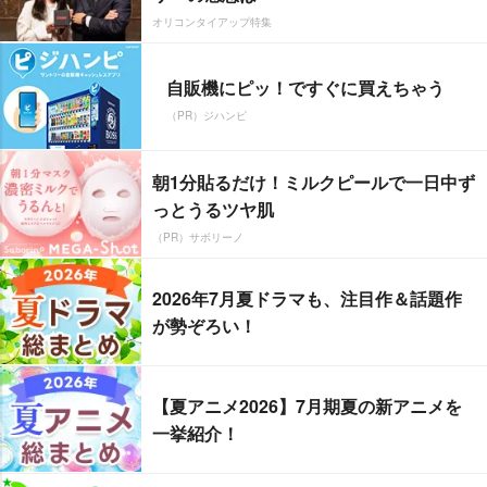
オリコンタイアップ特集
自販機にピッ！ですぐに買えちゃう
（PR）ジハンピ
朝1分貼るだけ！ミルクピールで一日中ず
っとうるツヤ肌
（PR）サボリーノ
2026年7月夏ドラマも、注目作＆話題作
が勢ぞろい！
【夏アニメ2026】7月期夏の新アニメを
一挙紹介！