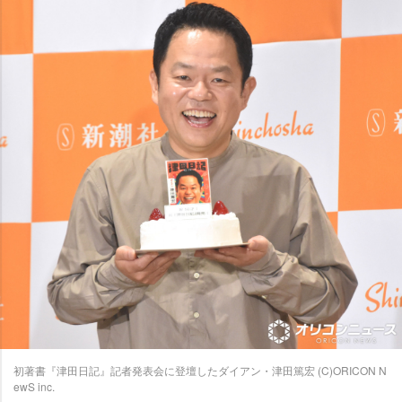
初著書『津田日記』記者発表会に登壇したダイアン・津田篤宏 (C)ORICON N
ewS inc.