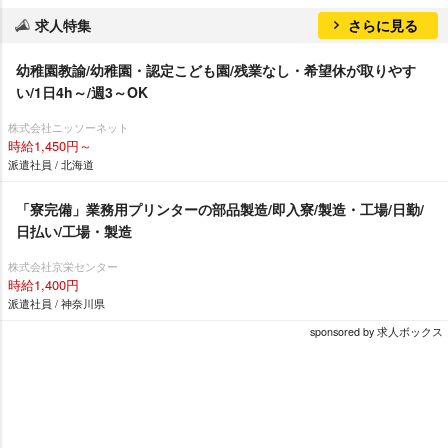
求人特集
さらに見る
幼稚園教諭/幼稚園・認定こども園/残業なし・希望休が取りやす
い/1日4h～/週3～OK
株式会社ニッソーネット
時給1,450円～
派遣社員 / 北海道
「寮完備」業務用プリンターの部品製造/即入寮/製造・工場/日勤/
日払い/工場・製造
株式会社京栄センター
時給1,400円
派遣社員 / 神奈川県
sponsored by 求人ボックス