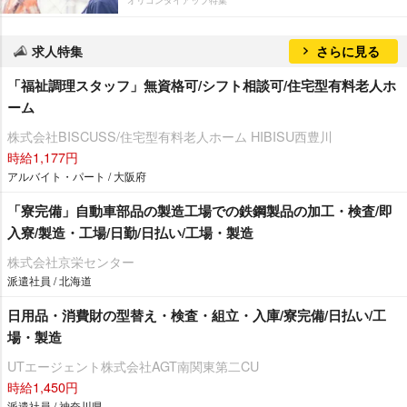
求人特集
さらに見る
「福祉調理スタッフ」無資格可/シフト相談可/住宅型有料老人ホ
ーム
株式会社BISCUSS/住宅型有料老人ホーム HIBISU西豊川
時給1,177円
アルバイト・パート / 大阪府
「寮完備」自動車部品の製造工場での鉄鋼製品の加工・検査/即
入寮/製造・工場/日勤/日払い/工場・製造
株式会社京栄センター
派遣社員 / 北海道
日用品・消費財の型替え・検査・組立・入庫/寮完備/日払い/工
場・製造
UTエージェント株式会社AGT南関東第二CU
時給1,450円
派遣社員 / 神奈川県