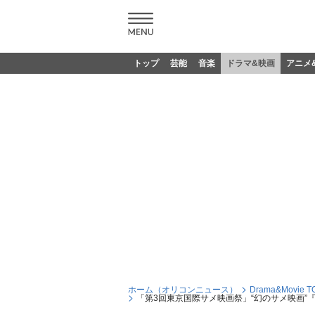
トップ
芸能
音楽
ドラマ&映画
アニメ
ホーム（オリコンニュース）
Drama&Movie T
「第3回東京国際サメ映画祭」“幻のサメ映画”