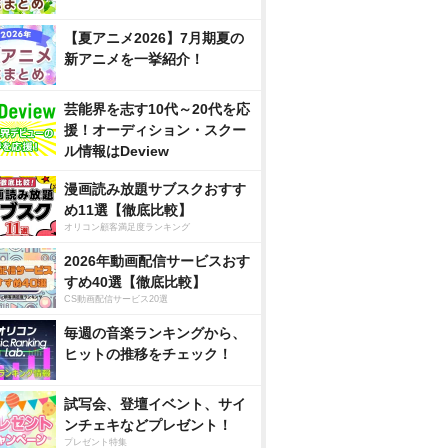
【夏アニメ2026】7月期夏の
新アニメを一挙紹介！
芸能界を志す10代～20代を応
援！オーディション・スクー
ル情報はDeview
漫画読み放題サブスクおすす
め11選【徹底比較】
オリコン顧客満足度ランキング
2026年動画配信サービスおす
すめ40選【徹底比較】
CS動画配信サービス20選
毎週の音楽ランキングから、
ヒットの推移をチェック！
試写会、登壇イベント、サイ
ンチェキなどプレゼント！
プレゼント特集