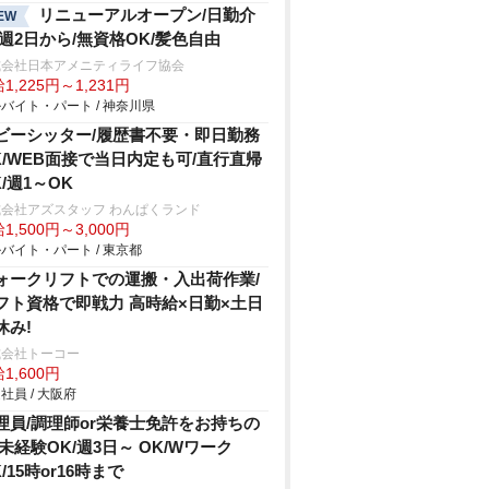
リニューアルオープン/日勤介
EW
/週2日から/無資格OK/髪色自由
式会社日本アメニティライフ協会
1,225円～1,231円
バイト・パート / 神奈川県
ビーシッター/履歴書不要・即日勤務
K/WEB面接で当日内定も可/直行直帰
K/週1～OK
会社アズスタッフ わんぱくランド
1,500円～3,000円
バイト・パート / 東京都
ォークリフトでの運搬・入出荷作業/
フト資格で即戦力 高時給×日勤×土日
休み!
式会社トーコー
1,600円
社員 / 大阪府
理員/調理師or栄養士免許をお持ちの
/未経験OK/週3日～ OK/Wワーク
/15時or16時まで