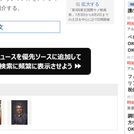
拡大する
N
紹介する。
「第3回東京国際サメ映画
護
祭」7月3日から8月2日まで
株
の土日を中心に計7日間開催
時給
文
アル
ベ
O
O
株式
時給
アル
フ
リ
祝
株
時給
派遣
調
方
OK