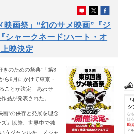
メ映画祭」“幻のサメ映画”『ジ
』『シャークネード:ハート・オ
』上映決定
好きのための祭典”「第3
から8月にかけて東京・
れることが決定。あわせ
映作品が発表された。
「
シ
映画”の保存と発展を理念
なも
ほ
ョーズ』以降、世界中で独
時給
アル
というジャンルを、メジャ