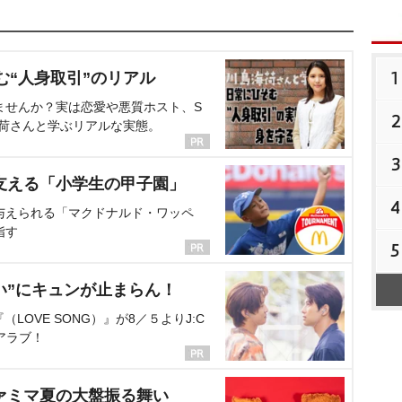
1
む“人身取引”のリアル
ませんか？実は恋愛や悪質ホスト、S
2
海荷さんと学ぶリアルな実態。
3
支える「小学生の甲子園」
4
与えられる「マクドナルド・ワッペ
指す
5
い”にキュンが止まらん！
OVE SONG）』が8／５よりJ:C
アラブ！
ァミマ夏の大盤振る舞い