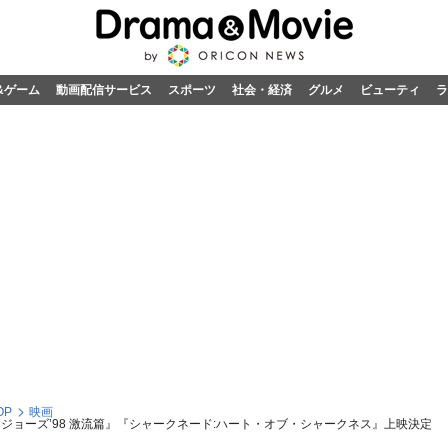
&ゲーム
動画配信サービス
スポーツ
社会・経済
グルメ
ビューティ
ラ
OP
映画
『ジョーズ’98 激流篇』『シャークネード:ハート・オブ・シャークネス』上映決定