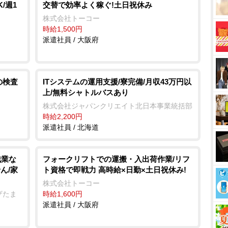
/週1
交替で効率よく稼ぐ!土日祝休み
株式会社トーコー
時給1,500円
派遣社員 / 大阪府
の検査
ITシステムの運用支援/寮完備/月収43万円以
上/無料シャトルバスあり
株式会社ジャパンクリエイト北日本事業統括部
時給2,200円
派遣社員 / 北海道
残業な
フォークリフトでの運搬・入出荷作業/リフ
ん/家
ト資格で即戦力 高時給×日勤×土日祝休み!
株式会社トーコー
ザたま
時給1,600円
派遣社員 / 大阪府