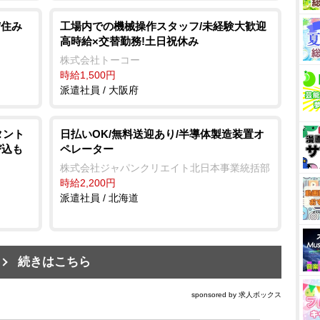
/住み
工場内での機械操作スタッフ/未経験大歓迎
高時給×交替勤務!土日祝休み
株式会社トーコー
時給1,500円
派遣社員 / 大阪府
タント
日払いOK/無料送迎あり/半導体製造装置オ
び込も
ペレーター
株式会社ジャパンクリエイト北日本事業統括部
時給2,200円
派遣社員 / 北海道
続きはこちら
sponsored by 求人ボックス