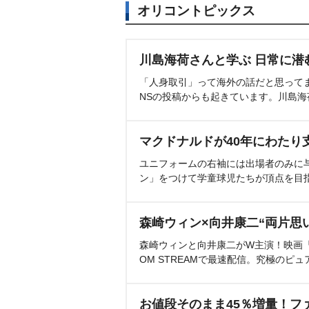
オリコントピックス
川島海荷さんと学ぶ 日常に潜
「人身取引」って海外の話だと思って
NSの投稿からも起きています。川島
マクドナルドが40年にわたり
ユニフォームの右袖には出場者のみに
ン」をつけて学童球児たちが頂点を目
森崎ウィン×向井康二“両片思
森崎ウィンと向井康二がW主演！映画『（L
OM STREAMで最速配信。究極のピュ
お値段そのまま45％増量！フ