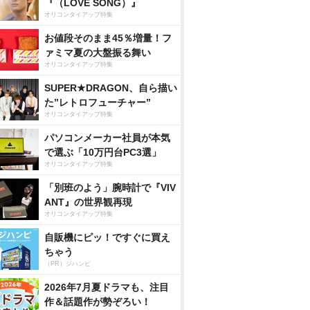
『（LOVE SONG）』
オリコンタイアップ特集
お値段そのまま45％増量！フ
ァミマ夏の大盤振る舞い
オリコンタイアップ特集
SUPER★DRAGON、自ら描い
た”レトロフューチャー”
オリコンタイアップ特集
パソコンメーカー社員が本気
で選ぶ「10万円台PC3選」
オリコンタイアップ特集
「別班のよう」腕時計で『VIV
ANT』の世界観再現
オリコンタイアップ特集
自販機にピッ！ですぐに買え
ちゃう
（PR）ジハンピ
2026年7月夏ドラマも、注目
作＆話題作が勢ぞろい！