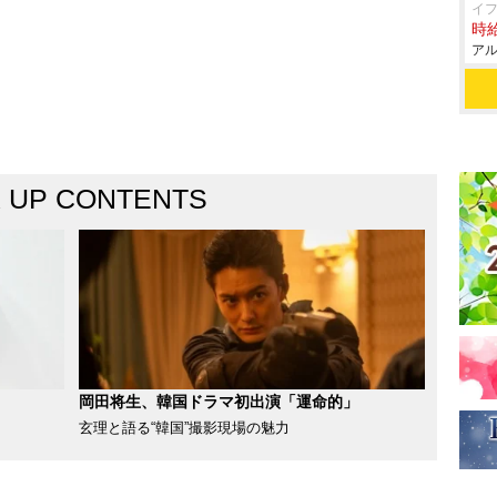
イ
時給
アル
K UP CONTENTS
岡田将生、韓国ドラマ初出演「運命的」
玄理と語る“韓国”撮影現場の魅力