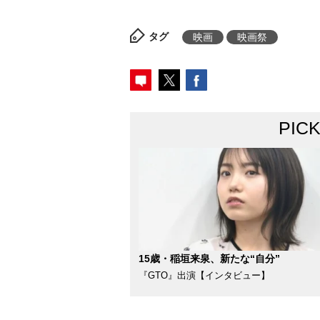
タグ
映画
映画祭
PIC
15歳・稲垣来泉、新たな“自分”
『GTO』出演【インタビュー】