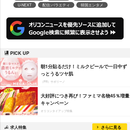
U-NEXT
配信:バラエティ
韓国エンタメ
PICK UP
朝1分貼るだけ！ミルクピールで一日中ず
っとうるツヤ肌
（PR）サボリーノ
大好評につき再び！ファミマ名物45％増量
キャンペーン
オリコンタイアップ特集
求人特集
さらに見る