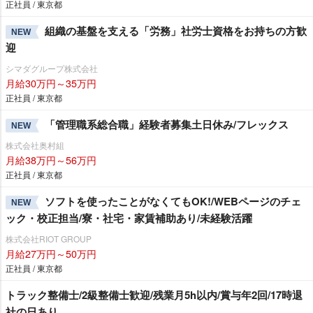
正社員 / 東京都
組織の基盤を支える「労務」社労士資格をお持ちの方歓
NEW
迎
シマダグループ株式会社
月給30万円～35万円
正社員 / 東京都
「管理職系総合職」経験者募集土日休み/フレックス
NEW
株式会社奥村組
月給38万円～56万円
正社員 / 東京都
ソフトを使ったことがなくてもOK!/WEBページのチェ
NEW
ック・校正担当/寮・社宅・家賃補助あり/未経験活躍
株式会社RIOT GROUP
月給27万円～50万円
正社員 / 東京都
トラック整備士/2級整備士歓迎/残業月5h以内/賞与年2回/17時退
社の日あり