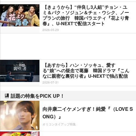
【きょうから】“仲良し3人組”チョン・ユ
ミ＆パク・ソジュン＆チェ・ウシク、ノー
プランの旅行 韓国バラエティ『花より青
春』、U-NEXTで配信スタート
2026-05-29
【あすから】ハン・ソッキュ、愛す
る“娘”への疑念で葛藤 韓国ドラマ『こん
なに親密な裏切り者』U-NEXTで独占配信
2026-07-31
話題の特集をPICK UP！
向井康二イケメンすぎ！純愛『（LOVE S
ONG）』
オリコンタイアップ特集