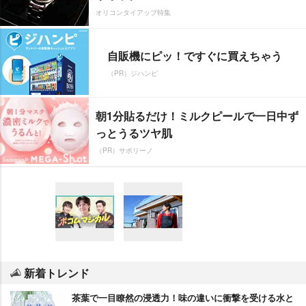
オリコンタイアップ特集
自販機にピッ！ですぐに買えちゃう
（PR）ジハンピ
朝1分貼るだけ！ミルクピールで一日中ず
っとうるツヤ肌
（PR）サボリーノ
新着トレンド
茶葉で一目瞭然の浸透力！味の違いに衝撃を受ける水と