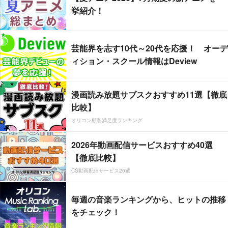
挙紹介！
芸能界を志す10代～20代を応援！ オーデ
ィション・スクール情報はDeview
漫画読み放題サブスクおすすめ11選【徹底
比較】
オリコン顧客満足度ランキング
2026年動画配信サービスおすすめ40選
【徹底比較】
CS動画配信サービス20選
毎週の音楽ランキングから、ヒットの推移
をチェック！