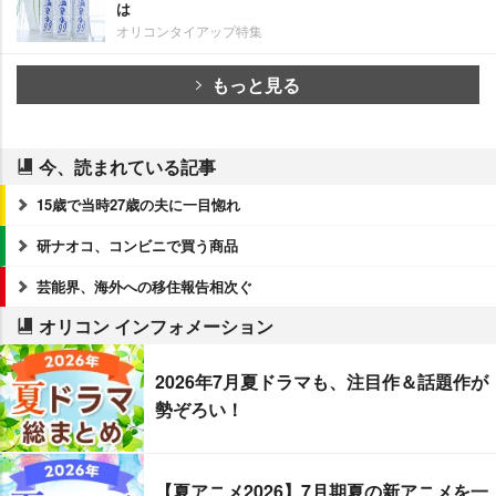
は
オリコンタイアップ特集
もっと見る
今、読まれている記事
15歳で当時27歳の夫に一目惚れ
研ナオコ、コンビニで買う商品
芸能界、海外への移住報告相次ぐ
オリコン インフォメーション
2026年7月夏ドラマも、注目作＆話題作が
勢ぞろい！
【夏アニメ2026】7月期夏の新アニメを一