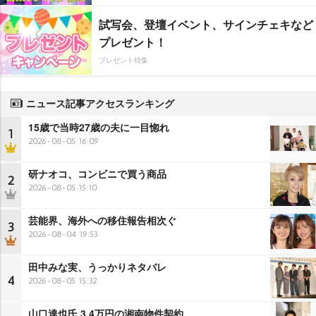
試写会、登壇イベント、サインチェキなど
プレゼント！
プレゼント特集
ニュース記事アクセスランキング
15歳で当時27歳の夫に一目惚れ
1
2026-08-05 16:09
研ナオコ、コンビニで買う商品
2
2026-08-05 15:10
芸能界、海外への移住報告相次ぐ
3
2026-08-04 19:53
田中みな実、うっかりネタバレ
4
2026-08-05 15:32
山口達也氏 3.4万円の湘南物件契約