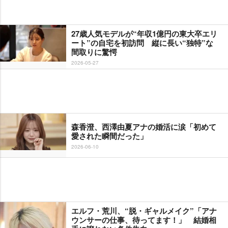
27歳人気モデルが“年収1億円の東大卒エリ
ート”の自宅を初訪問 縦に長い“独特”な
間取りに驚愕
2026-05-27
森香澄、西澤由夏アナの婚活に涙「初めて
愛された瞬間だった」
2026-06-10
エルフ・荒川、“脱・ギャルメイク”「アナ
ウンサーの仕事、待ってます！」 結婚相