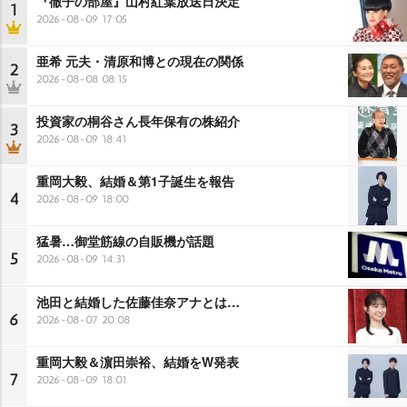
『徹子の部屋』山村紅葉放送日決定
1
2026-08-09 17:05
亜希 元夫・清原和博との現在の関係
2
2026-08-08 08:15
投資家の桐谷さん長年保有の株紹介
3
2026-08-09 18:41
重岡大毅、結婚＆第1子誕生を報告
4
2026-08-09 18:00
猛暑…御堂筋線の自販機が話題
5
2026-08-09 14:31
池田と結婚した佐藤佳奈アナとは…
6
2026-08-07 20:08
重岡大毅＆濵田崇裕、結婚をW発表
7
2026-08-09 18:01