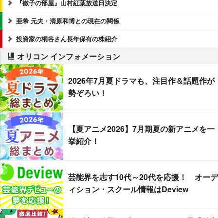
『徹子の部屋』山村紅葉放送日決定
亜希 元夫・清原和博との現在の関係
投資家の桐谷さん長年保有の株紹介
オリコン インフォメーション
2026年7月夏ドラマも、注目作＆話題作が
勢ぞろい！
【夏アニメ2026】7月期夏の新アニメを一
挙紹介！
芸能界を志す10代～20代を応援！ オーデ
ィション・スクール情報はDeview