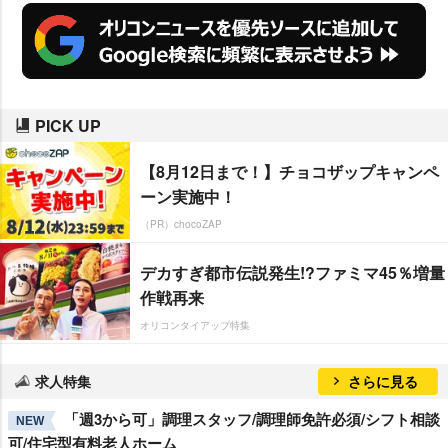
PICK UP
【8月12日まで！】チョコザップキャンペ
ーン実施中！
（PR）chocoZAP
デカすぎ都市伝説発生!?ファミマ45％増量
作戦再来
オリコンタイアップ特集
求人特集
さらに見る
「週3から可」調理スタッフ/調理師免許必須/シフト相談
NEW
可/住宅型有料老人ホーム