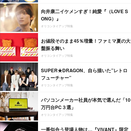
向井康二イケメンすぎ！純愛『（LOVE S
ONG）』
オリコンタイアップ特集
お値段そのまま45％増量！ファミマ夏の大
盤振る舞い
オリコンタイアップ特集
SUPER★DRAGON、自ら描いた”レトロ
フューチャー”
オリコンタイアップ特集
パソコンメーカー社員が本気で選んだ「10
万円台PC３選」
オリコンタイアップ特集
一番似合う登場人物は…『VIVANT』限定