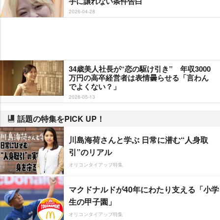
手に譲れない条件告白
2026-04-28
34歳美人社長が“恋の駆け引き” 年収3000
万円の高卒経営者は表情曇らせる「言わん
でよくない？」
2026-05-13
話題の特集をPICK UP！
川島海荷さんと学ぶ 日常に潜む“人身取
引”のリアル
オリコンタイアップ特集
マクドナルドが40年にわたり支える「小学
生の甲子園」
オリコンタイアップ特集