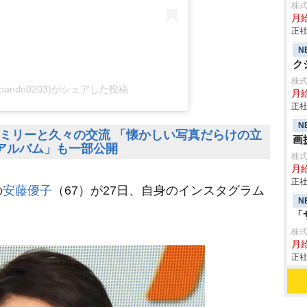
株
月
正社
N
ク
株
ukoando0203)がシェアした投稿
月給
正社
N
ミリーと久々の交流 「懐かしい写真だらけの立
画
アルバム」も一部公開
株
月給
正社
の
安藤優子
（67）が27日、自身のインスタグラム
N
「
株
月
正社