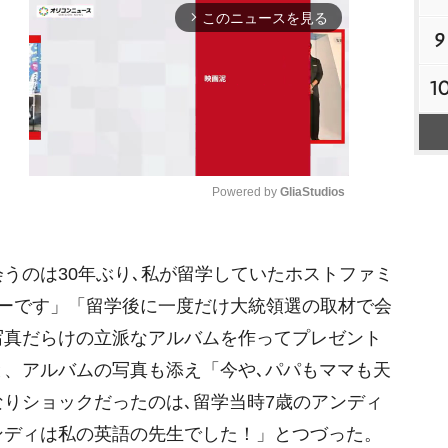
このニュースを見る
arrow_forward_ios
9
1
Powered by 
GliaStudios
M
うのは30年ぶり､私が留学していたホストファミ
u
t
ビーです」「留学後に一度だけ大統領選の取材で会
e
写真だらけの立派なアルバムを作ってプレゼント
と、アルバムの写真も添え「今や､パパもママも天
りショックだったのは､留学当時7歳のアンディ
ンディは私の英語の先生でした！」とつづった。