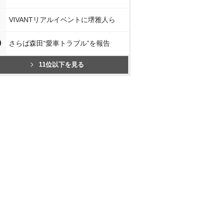
VIVANTリアルイベントに堺雅人ら
0
さらば森田“愛車トラブル”を報告
11位以下を見る