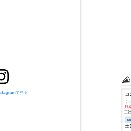
tagramで見る
コ
ミ
月
正社
N
土