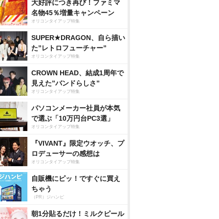
大好評につき再び！ファミマ
名物45％増量キャンペーン
オリコンタイアップ特集
SUPER★DRAGON、自ら描い
た”レトロフューチャー”
オリコンタイアップ特集
CROWN HEAD、結成1周年で
見えた”バンドらしさ”
オリコンタイアップ特集
パソコンメーカー社員が本気
で選ぶ「10万円台PC3選」
オリコンタイアップ特集
『VIVANT』限定ウオッチ、プ
ロデューサーの感想は
オリコンタイアップ特集
自販機にピッ！ですぐに買え
ちゃう
（PR）ジハンピ
朝1分貼るだけ！ミルクピール