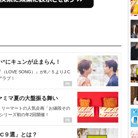
い”にキュンが止まらん！
OVE SONG）』が8／５よりJ:C
アラブ！
ァミマ夏の大盤振る舞い
ミリーマートの人気企画「お値段その
、シリーズ初の年2回開催！
C９選」とは？