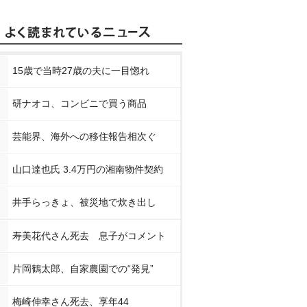
15歳で当時27歳の夫に一目惚れ
研ナオコ、コンビニで買う商品
芸能界、海外への移住報告相次ぐ
山口達也氏 3.4万円の湘南物件契約
井手らっきょ、被災地で炊き出し
寿美花代さん死去 息子がコメント
片岡鶴太郎、自家農園での“発見”
梅崎伸幸さん死去、享年44