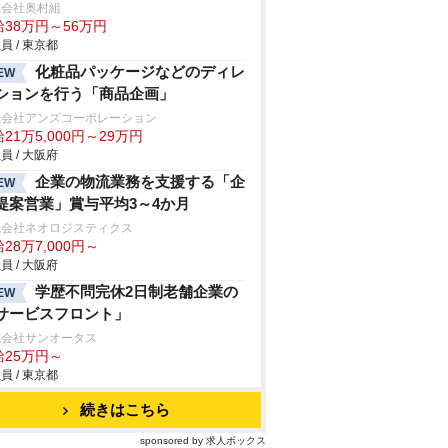
式会社奥村組
給38万円～56万円
員 / 東京都
化粧品パッケージなどのディレ
EW
ションを行う「商品企画」
式会社アンズコーポレーション
21万5,000円～29万円
員 / 大阪府
企業の物流業務を支援する「企
EW
提案営業」賞与平均3～4か月
式会社ネオロジスティクス
28万7,000円～
員 / 大阪府
学歴不問完休2日制老舗企業の
EW
サービスフロント」
式会社サンオータス
給25万円～
員 / 東京都
続きはこちら
sponsored by 求人ボックス