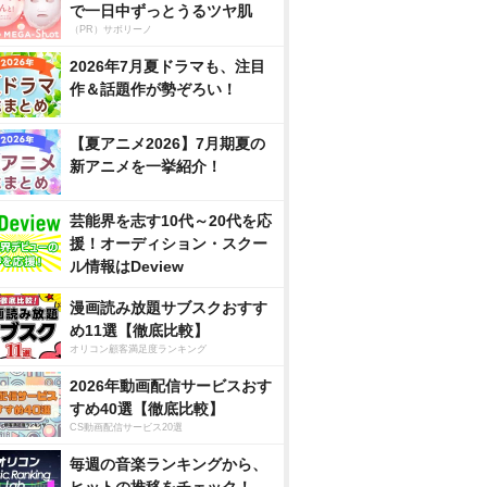
で一日中ずっとうるツヤ肌
（PR）サボリーノ
2026年7月夏ドラマも、注目
作＆話題作が勢ぞろい！
【夏アニメ2026】7月期夏の
新アニメを一挙紹介！
芸能界を志す10代～20代を応
援！オーディション・スクー
ル情報はDeview
漫画読み放題サブスクおすす
め11選【徹底比較】
オリコン顧客満足度ランキング
2026年動画配信サービスおす
すめ40選【徹底比較】
CS動画配信サービス20選
毎週の音楽ランキングから、