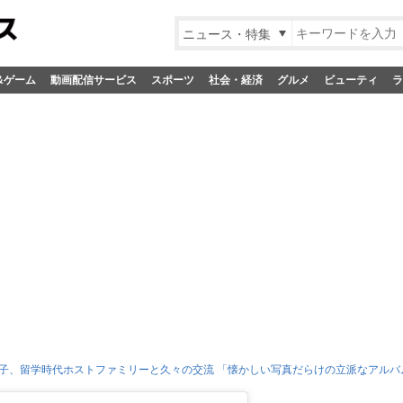
ニュース・特集
&ゲーム
動画配信サービス
スポーツ
社会・経済
グルメ
ビューティ
ラ
子、留学時代ホストファミリーと久々の交流 「懐かしい写真だらけの立派なアルバ