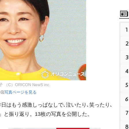
1
2
3
4
5
（C）ORICON NewS inc.
写真ページを見る
6
日はもう感激しっぱなしで､泣いたり､笑ったり､
7
」と振り返り。13枚の写真を公開した。
8