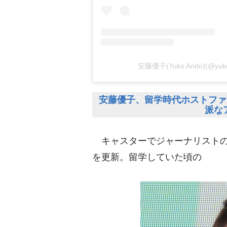
安藤優子(Yuko Ando)(@y
安藤優子、留学時代ホストファ
派な
キャスターでジャーナリスト
を更新。留学していた頃の