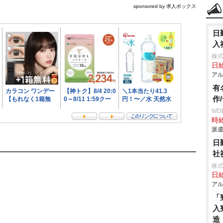
sponsored by 求人ボックス
日
入
株式
日給
アル
有
作
WD
時給
派遣
日
社
株式
日給
アル
「
入
造