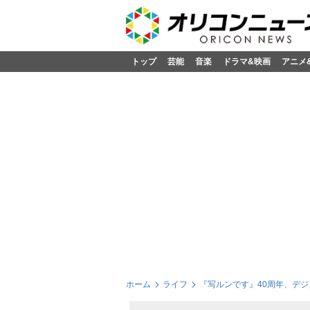
トップ
芸能
音楽
ドラマ&映画
アニメ
ホーム
ライフ
『写ルンです』40周年、デジ