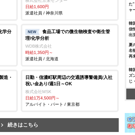
株式会社京栄センター
た
日給1,600円
ャ
派遣社員 / 神奈川県
韓
信
化学分
食品工場での微生物検査や衛生管
NEW
出
理/化学分析
夏
WDB株式会社
名
時給1,350円～
再
派遣社員 / 北海道
韓
ズ
/製造・
日勤・信濃町駅周辺の交通誘導警備員/入社
じ
祝い金あり/週1日～OK
株式会社MSK
日給1万4,500円～
アルバイト・パート / 東京都
続きはこちら