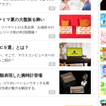
アラブ！
ァミマ夏の大盤振る舞い
ミリーマートの人気企画「お値段その
、シリーズ初の年2回開催！
C９選」とは？
い。そこで、マウスコンピューターの
をご紹介！
界観表現した腕時計登場
NT』コラボレーションウオッチを製
担当者が魅力を解説する。