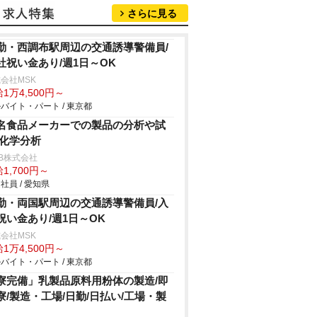
さらに見る
勤・西調布駅周辺の交通誘導警備員/
社祝い金あり/週1日～OK
会社MSK
1万4,500円～
バイト・パート / 東京都
名食品メーカーでの製品の分析や試
/化学分析
B株式会社
1,700円～
社員 / 愛知県
勤・両国駅周辺の交通誘導警備員/入
祝い金あり/週1日～OK
会社MSK
1万4,500円～
バイト・パート / 東京都
寮完備」乳製品原料用粉体の製造/即
寮/製造・工場/日勤/日払い/工場・製