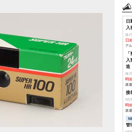
日
入
株式
日給
アル
「
入
造
株
時給
派遣
接
WD
時給
派遣
N
管