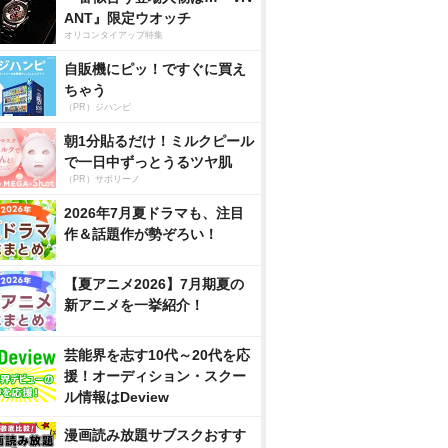
ANT』限定ウオッチ
オリコンタイアップ特集
自販機にピッ！ですぐに買え
ちゃう
（PR）ジハンピ
朝1分貼るだけ！ミルクピール
で一日中ずっとうるツヤ肌
（PR）サボリーノ
2026年7月夏ドラマも、注目
作＆話題作が勢ぞろい！
【夏アニメ2026】7月期夏の
新アニメを一挙紹介！
芸能界を志す10代～20代を応
援！オーディション・スクー
ル情報はDeview
漫画読み放題サブスクおすす