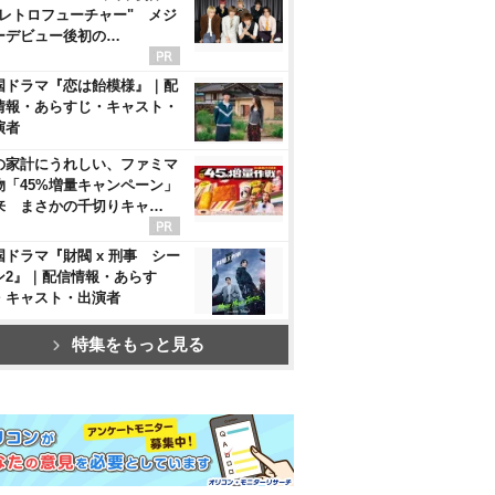
"レトロフューチャー" メジ
ーデビュー後初の…
国ドラマ『恋は飴模様』｜配
情報・あらすじ・キャスト・
演者
の家計にうれしい、ファミマ
物「45%増量キャンペーン」
来 まさかの千切りキャ…
国ドラマ『財閥 x 刑事 シー
ン2』｜配信情報・あらす
・キャスト・出演者
特集をもっと見る