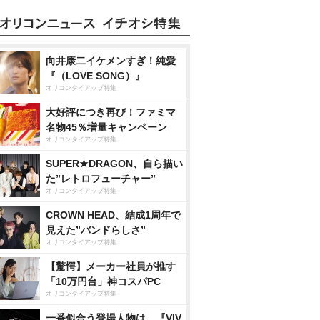
向井康二イケメンすぎ！純愛
『（LOVE SONG）』
オリコンタイアップ特集
大好評につき再び！ファミマ
名物45％増量キャンペーン
オリコンタイアップ特集
SUPER★DRAGON、自ら描い
た”レトロフューチャー”
オリコンタイアップ特集
CROWN HEAD、結成1周年で
見えた”バンドらしさ”
オリコンタイアップ特集
【驚愕】メーカー社員が推す
「10万円台」神コスパPC
オリコンタイアップ特集
一番似合う登場人物は…『VIV