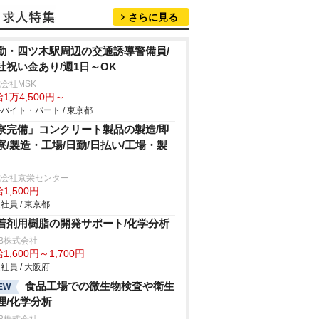
さらに見る
勤・四ツ木駅周辺の交通誘導警備員/
社祝い金あり/週1日～OK
会社MSK
1万4,500円～
バイト・パート / 東京都
寮完備」コンクリート製品の製造/即
寮/製造・工場/日勤/日払い/工場・製
式会社京栄センター
1,500円
社員 / 東京都
着剤用樹脂の開発サポート/化学分析
B株式会社
1,600円～1,700円
社員 / 大阪府
食品工場での微生物検査や衛生
EW
理/化学分析