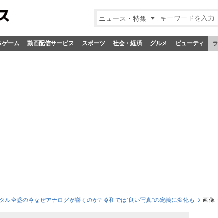
ニュース・特集
&ゲーム
動画配信サービス
スポーツ
社会・経済
グルメ
ビューティ
ラ
タル全盛の今なぜアナログが響くのか? 令和では“良い写真”の定義に変化も
画像