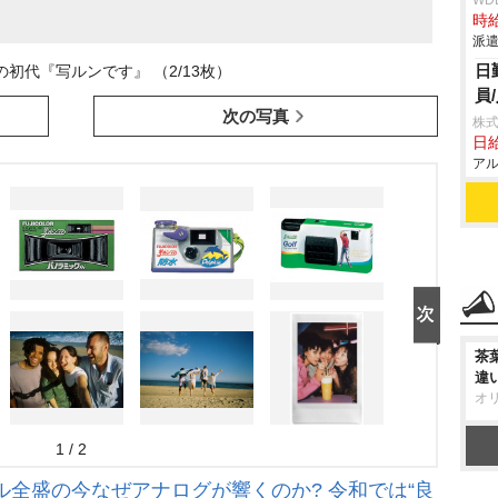
WD
時給
派遣
日
売の初代『写ルンです』 （2/13枚）
員
次の写真
株式
日給
アル
茶
違
オ
1 / 2
ル全盛の今なぜアナログが響くのか? 令和では“良