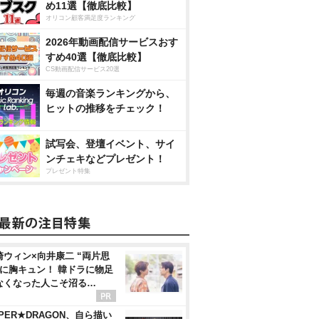
め11選【徹底比較】
オリコン顧客満足度ランキング
2026年動画配信サービスおす
すめ40選【徹底比較】
CS動画配信サービス20選
毎週の音楽ランキングから、
ヒットの推移をチェック！
試写会、登壇イベント、サイ
ンチェキなどプレゼント！
プレゼント特集
崎ウィン×向井康二 “両片思
”に胸キュン！ 韓ドラに物足
なくなった人こそ沼る…
PER★DRAGON、自ら描い