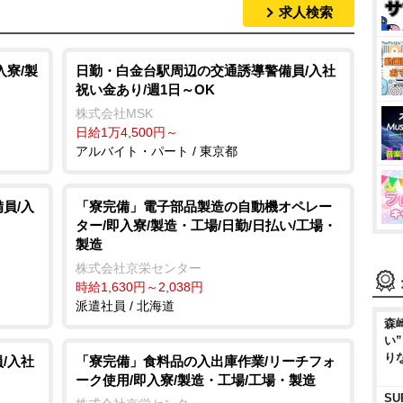
求人検索
入寮/製
日勤・白金台駅周辺の交通誘導警備員/入社
祝い金あり/週1日～OK
株式会社MSK
日給1万4,500円～
アルバイト・パート / 東京都
員/入
「寮完備」電子部品製造の自動機オペレー
ター/即入寮/製造・工場/日勤/日払い/工場・
製造
株式会社京栄センター
時給1,630円～2,038円
派遣社員 / 北海道
森
い
り
/入社
「寮完備」食料品の入出庫作業/リーチフォ
ーク使用/即入寮/製造・工場/工場・製造
SU