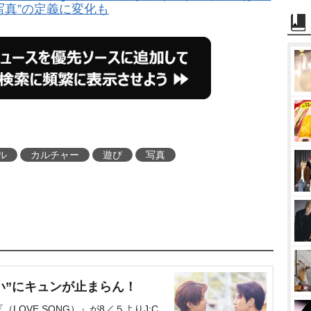
写真”の定義に変化も
ル
カルチャー
遊び
写真
い”にキュンが止まらん！
OVE SONG）』が8／５よりJ:C