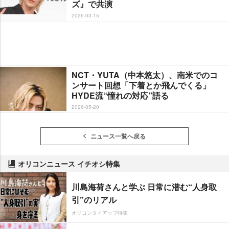
ズ』で共演
2026-03-15
NCT・YUTA（中本悠太）、南米でのコ
ンサート回想「下着とか飛んでくる」
HYDE流“憧れの対応”語る
2026-05-20
ニュース一覧へ戻る
オリコンニュース イチオシ特集
川島海荷さんと学ぶ 日常に潜む“人身取
引”のリアル
オリコンタイアップ特集