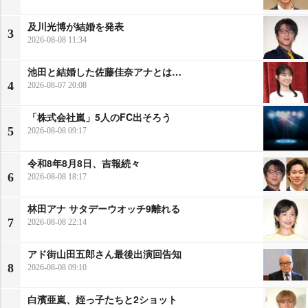
及川光博が結婚を発表
3
2026-08-08 11:34
池田と結婚した佐藤佳奈アナとは…
4
2026-08-07 20:08
「株式会社嵐」5人のFC出そろう
5
2026-08-08 09:17
令和8年8月8日、吉報続々
6
2026-08-08 18:17
林田アナ サタデーウオッチ9離れる
7
2026-08-08 22:14
アド街山田五郎さん最後出演回告知
8
2026-08-08 09:10
白濱亜嵐、姪っ子たちと2ショット