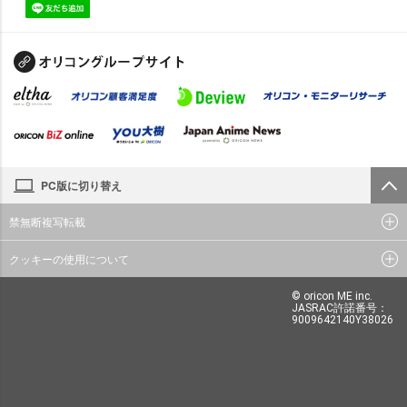
PC版に切り替え
禁無断複写転載
クッキーの使用について
© oricon ME inc.
JASRAC許諾番号：
9009642140Y38026