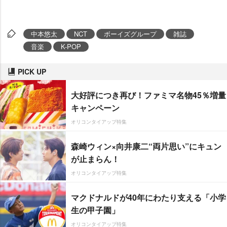
中本悠太
NCT
ボーイズグループ
雑誌
音楽
K-POP
PICK UP
大好評につき再び！ファミマ名物45％増量
キャンペーン
オリコンタイアップ特集
森崎ウィン×向井康二“両片思い”にキュン
が止まらん！
オリコンタイアップ特集
マクドナルドが40年にわたり支える「小学
生の甲子園」
オリコンタイアップ特集