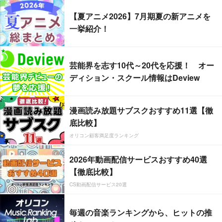
【夏アニメ2026】7月期夏の新アニメを
一挙紹介！
芸能界を志す10代～20代を応援！ オー
ディション・スクール情報はDeview
漫画読み放題サブスクおすすめ11選【徹
底比較】
オリコン顧客満足度ランキング
2026年動画配信サービスおすすめ40選
【徹底比較】
CS動画配信サービス20選
毎週の音楽ランキングから、ヒットの推