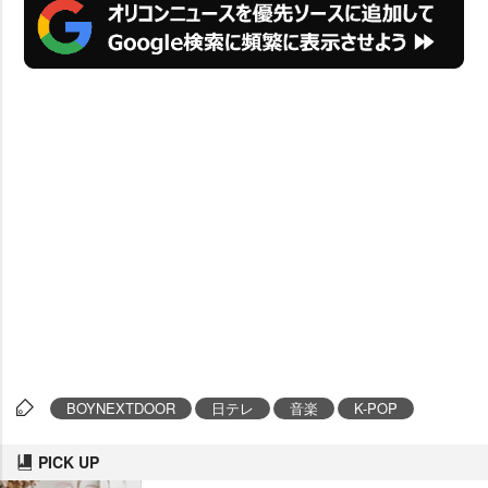
BOYNEXTDOOR
日テレ
音楽
K-POP
PICK UP