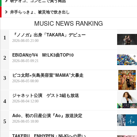
研ナオコ、コンビニで買う商品
井手らっきょ、被災地で炊き出し
MUSIC NEWS RANKING
『ノノガ』出身「TAKARA」デビュー
1
2026-08-05 21:00
EBiDANがV4 M!LK3曲TOP10
2
2026-08-05 09:21
ピコ太郎×矢島美容室“MAMA”大暴走
3
2026-08-05 08:00
ジャネット公演 ゲスト3組も放送
4
2026-08-04 12:00
Ado、初の日産公演『Ao』放送決定
5
2026-08-05 18:00
TAKERU、ENHYPEN・NI-KIへの思い