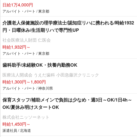
日給1万4,000円
アルバイト・パート / 東京都
介護老人保健施設の理学療法士/認知症リハに携われる/時給1932
円・日曜休み/生活期リハで専門性UP
社会医療法人財団 仁医会
時給1,932円～
アルバイト・パート / 東京都
歯科助手/未経験OK・扶養内勤務OK
医療法人開成会 うえだ歯科 小田急藤沢クリニック
時給1,300円～1,800円
アルバイト・パート / 神奈川県
保育スタッフ/補助メインで負担は少なめ・週3日～OK/1日4h～
OK/夏休み明けスタートOK
株式会社ニッソーネット
時給1,450円～
派遣社員 / 北海道