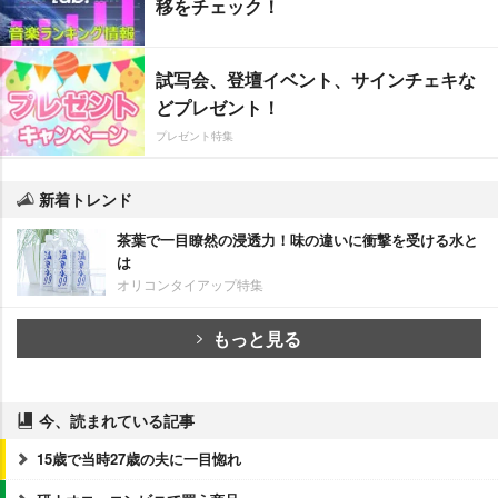
移をチェック！
試写会、登壇イベント、サインチェキな
どプレゼント！
プレゼント特集
新着トレンド
茶葉で一目瞭然の浸透力！味の違いに衝撃を受ける水と
は
オリコンタイアップ特集
もっと見る
今、読まれている記事
15歳で当時27歳の夫に一目惚れ