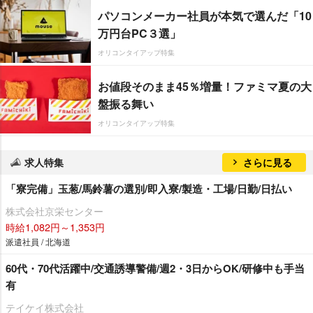
パソコンメーカー社員が本気で選んだ「10
万円台PC３選」
オリコンタイアップ特集
お値段そのまま45％増量！ファミマ夏の大
盤振る舞い
オリコンタイアップ特集
求人特集
さらに見る
「寮完備」玉葱/馬鈴薯の選別/即入寮/製造・工場/日勤/日払い
株式会社京栄センター
時給1,082円～1,353円
派遣社員 / 北海道
60代・70代活躍中/交通誘導警備/週2・3日からOK/研修中も手当
有
テイケイ株式会社