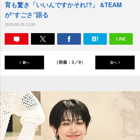
育も驚き「いいんですかそれ!?」 &TEAM
が“すごさ”語る
2026-05-26 12:00
（画像：3／9）
前へ
次へ