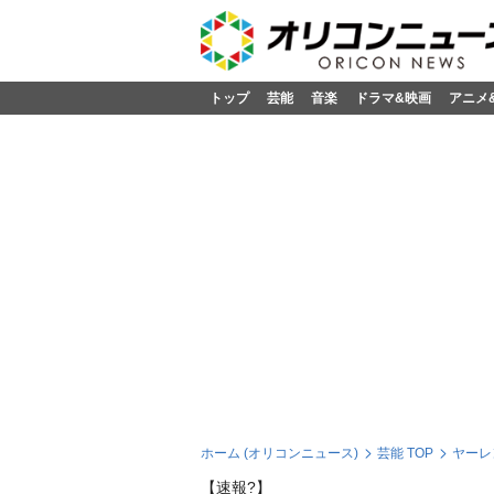
トップ
芸能
音楽
ドラマ&映画
アニメ
ホーム (オリコンニュース)
芸能 TOP
ヤーレ
【速報?】