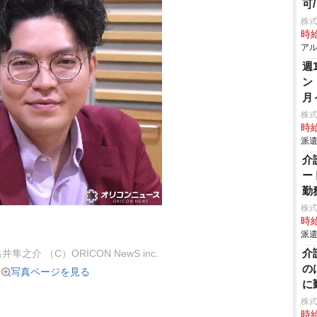
可
株式
時給
アル
週
ン
月
株
時給
派遣
介
ー
勤
株
時給
派遣
介
之介 （C）ORICON NewS inc.
の
写真ページを見る
に
株
時給