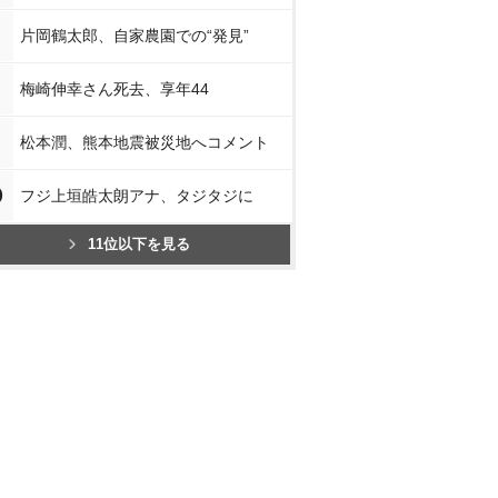
片岡鶴太郎、自家農園での“発見”
梅崎伸幸さん死去、享年44
松本潤、熊本地震被災地へコメント
0
フジ上垣皓太朗アナ、タジタジに
11位以下を見る