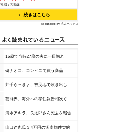
社員 / 大阪府
続きはこちら
sponsored by 求人ボックス
15歳で当時27歳の夫に一目惚れ
研ナオコ、コンビニで買う商品
井手らっきょ、被災地で炊き出し
芸能界、海外への移住報告相次ぐ
清水アキラ、良太郎さん死去を報告
山口達也氏 3.4万円の湘南物件契約