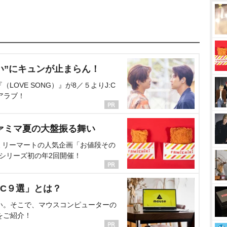
い”にキュンが止まらん！
OVE SONG）』が8／５よりJ:C
アラブ！
ァミマ夏の大盤振る舞い
ミリーマートの人気企画「お値段その
、シリーズ初の年2回開催！
C９選」とは？
い。そこで、マウスコンピューターの
をご紹介！