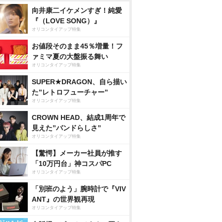
向井康二イケメンすぎ！純愛
『（LOVE SONG）』
オリコンタイアップ特集
お値段そのまま45％増量！フ
ァミマ夏の大盤振る舞い
オリコンタイアップ特集
SUPER★DRAGON、自ら描い
た”レトロフューチャー”
オリコンタイアップ特集
CROWN HEAD、結成1周年で
見えた”バンドらしさ”
オリコンタイアップ特集
【驚愕】メーカー社員が推す
「10万円台」神コスパPC
オリコンタイアップ特集
「別班のよう」腕時計で『VIV
ANT』の世界観再現
オリコンタイアップ特集