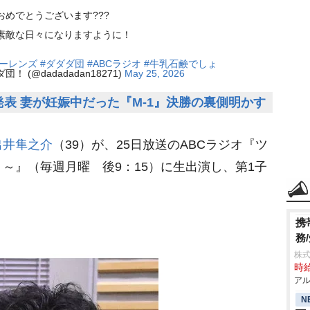
めでとうございます???
素敵な日々になりますように！
ヤーレンズ
#ダダダ団
#ABCラジオ
#牛乳石鹸でしょ
(@dadadadan18271)
May 25, 2026
表 妻が妊娠中だった『M-1』決勝の裏側明かす
出井隼之介
（39）が、25日放送のABCラジオ『ツ
～』（毎週月曜 後9：15）に生出演し、第1子
携
務
株式
時給
アル
N