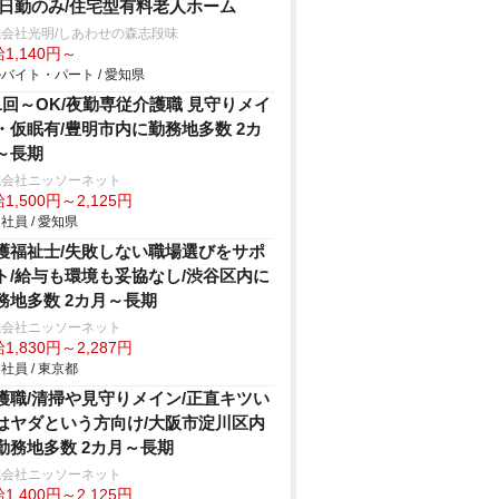
/日勤のみ/住宅型有料老人ホーム
会社光明/しあわせの森志段味
1,140円～
バイト・パート / 愛知県
1回～OK/夜勤専従介護職 見守りメイ
・仮眠有/豊明市内に勤務地多数 2カ
～長期
式会社ニッソーネット
1,500円～2,125円
社員 / 愛知県
護福祉士/失敗しない職場選びをサポ
ト/給与も環境も妥協なし/渋谷区内に
務地多数 2カ月～長期
式会社ニッソーネット
1,830円～2,287円
社員 / 東京都
護職/清掃や見守りメイン/正直キツい
はヤダという方向け/大阪市淀川区内
勤務地多数 2カ月～長期
式会社ニッソーネット
1,400円～2,125円