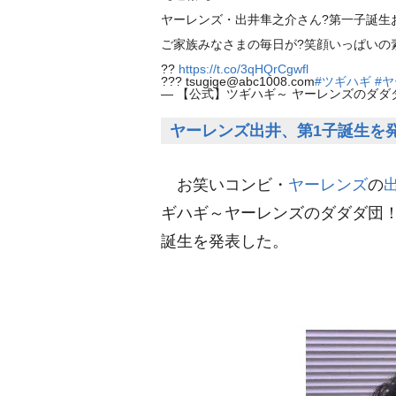
ヤーレンズ・出井隼之介さん?第一子誕生お
ご家族みなさまの毎日が?笑顔いっぱいの
??
https://t.co/3qHQrCgwfl
??? tsugige@abc1008.com
#ツギハギ
#
— 【公式】ツギハギ～ ヤーレンズのダダダ団！ 
ヤーレンズ出井、第1子誕生を発
お笑いコンビ・
ヤーレンズ
の
ギハギ～ヤーレンズのダダダ団！
誕生を発表した。