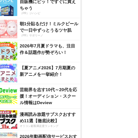
自販機にピッ！ですぐに買え
ちゃう
（PR）ジハンピ
朝1分貼るだけ！ミルクピール
で一日中ずっとうるツヤ肌
（PR）サボリーノ
2026年7月夏ドラマも、注目
作＆話題作が勢ぞろい！
【夏アニメ2026】7月期夏の
新アニメを一挙紹介！
芸能界を志す10代～20代を応
援！オーディション・スクー
ル情報はDeview
漫画読み放題サブスクおすす
め11選【徹底比較】
オリコン顧客満足度ランキング
2026年動画配信サービスおす