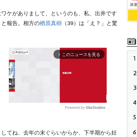
派遣
ワケがありまして、というのも、私、出井です
」と報告。相方の
楢原真樹
（39）は「え？」と驚
このニュースを見る
arrow_forward_ios
1
2
3
4
Powered by 
GliaStudios
5
M
6
してね、去年の末ぐらいからか、下半期から妊
u