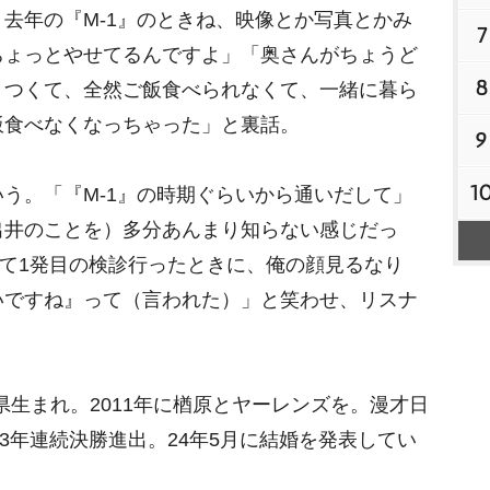
t
去年の『M-1』のときね、映像とか写真とかみ
7
e
ちょっとやせてるんですよ」「奥さんがちょうど
8
きつくて、全然ご飯食べられなくて、一緒に暮ら
飯食べなくなっちゃった」と裏話。
9
1
う。「『M-1』の時期ぐらいから通いだして」
出井のことを）多分あんまり知らない感じだっ
って1発目の検診行ったときに、俺の顔見るなり
いですね』って（言われた）」と笑わせ、リスナ
県生まれ。2011年に楢原とヤーレンズを。漫才日
3年連続決勝進出。24年5月に結婚を発表してい