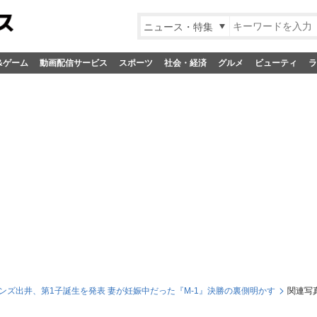
ニュース・特集
&ゲーム
動画配信サービス
スポーツ
社会・経済
グルメ
ビューティ
ラ
ンズ出井、第1子誕生を発表 妻が妊娠中だった『M-1』決勝の裏側明かす
関連写