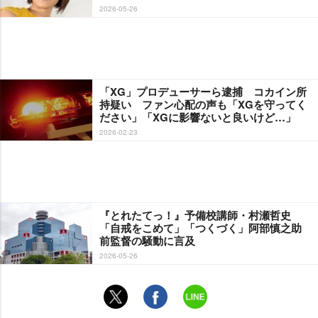
2026-05-26
「XG」プロデューサーら逮捕 コカイン所
持疑い ファン心配の声も「XGを守ってく
ださい」「XGに影響ないと良いけど…」
2026-02-23
『とれたてっ！』予備校講師・村瀬哲史
「自戒をこめて」「つくづく」阿部慎之助
前監督の騒動に言及
2026-05-26