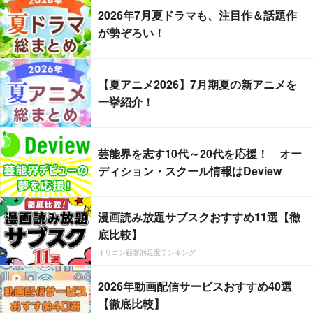
2026年7月夏ドラマも、注目作＆話題作
が勢ぞろい！
【夏アニメ2026】7月期夏の新アニメを
一挙紹介！
芸能界を志す10代～20代を応援！ オー
ディション・スクール情報はDeview
漫画読み放題サブスクおすすめ11選【徹
底比較】
オリコン顧客満足度ランキング
2026年動画配信サービスおすすめ40選
【徹底比較】