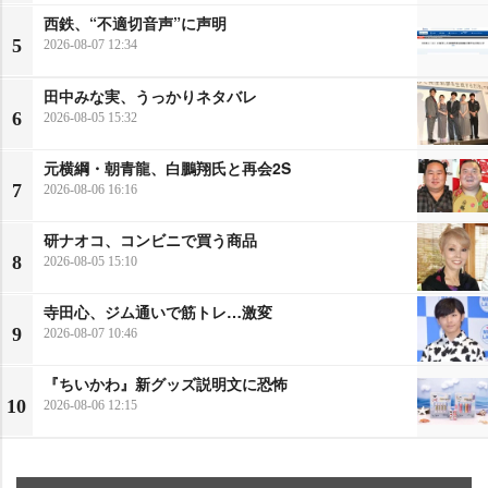
西鉄、“不適切音声”に声明
5
2026-08-07 12:34
田中みな実、うっかりネタバレ
6
2026-08-05 15:32
元横綱・朝青龍、白鵬翔氏と再会2S
7
2026-08-06 16:16
研ナオコ、コンビニで買う商品
8
2026-08-05 15:10
寺田心、ジム通いで筋トレ…激変
9
2026-08-07 10:46
『ちいかわ』新グッズ説明文に恐怖
10
2026-08-06 12:15