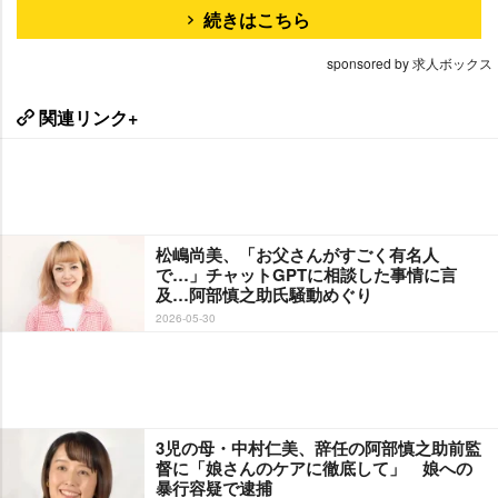
続きはこちら
sponsored by 求人ボックス
関連リンク+
松嶋尚美、「お父さんがすごく有名人
で…」チャットGPTに相談した事情に言
及…阿部慎之助氏騒動めぐり
2026-05-30
3児の母・中村仁美、辞任の阿部慎之助前監
督に「娘さんのケアに徹底して」 娘への
暴行容疑で逮捕