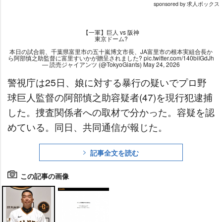
sponsored by 求人ボックス
【一軍】巨人 vs 阪神
東京ドーム?
本日の試合前、千葉県富里市の五十嵐博文市長、JA富里市の根本実組合長か
ら阿部慎之助監督に富里すいかが贈呈されました?
pic.twitter.com/140biIGdJh
— 読売ジャイアンツ (@TokyoGiants)
May 24, 2026
警視庁は25日、娘に対する暴行の疑いでプロ野
球巨人監督の阿部慎之助容疑者(47)を現行犯逮捕
した。捜査関係者への取材で分かった。容疑を認
めている。同日、共同通信が報じた。
記事全文を読む
この記事の画像