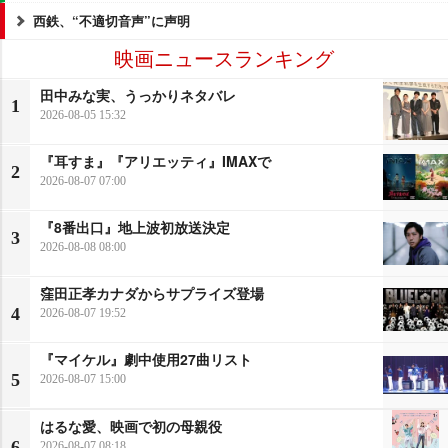
西鉄、“不適切音声”に声明
映画ニュースランキング
田中みな実、うっかりネタバレ
1
2026-08-05 15:32
『耳すま』『アリエッティ』IMAXで
2
2026-08-07 07:00
『8番出口』地上波初放送決定
3
2026-08-08 08:00
窪田正孝カナダからサプライズ登場
4
2026-08-07 19:52
『マイケル』劇中使用27曲リスト
5
2026-08-07 15:00
はるな愛、映画で初の母親役
6
2026-08-07 08:18