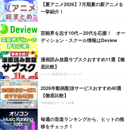
【夏アニメ2026】7月期夏の新アニメを
一挙紹介！
芸能界を志す10代～20代を応援！ オー
ディション・スクール情報はDeview
漫画読み放題サブスクおすすめ11選【徹
底比較】
オリコン顧客満足度ランキング
2026年動画配信サービスおすすめ40選
【徹底比較】
CS動画配信サービス20選
毎週の音楽ランキングから、ヒットの推
移をチェック！