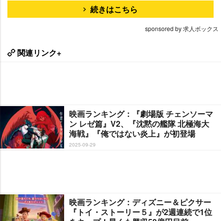
続きはこちら
sponsored by 求人ボックス
関連リンク+
映画ランキング：『劇場版 チェンソーマ
ン レゼ篇』V2、『沈黙の艦隊 北極海大
海戦』『俺ではない炎上』が初登場
2025-09-29
映画ランキング：ディズニー＆ピクサー
『トイ・ストーリー５』が2週連続で1位