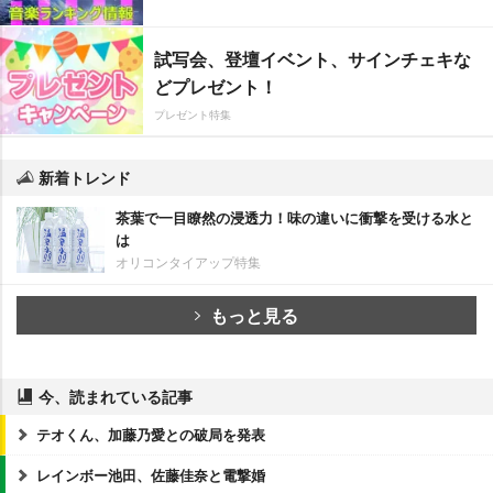
試写会、登壇イベント、サインチェキな
どプレゼント！
プレゼント特集
新着トレンド
茶葉で一目瞭然の浸透力！味の違いに衝撃を受ける水と
は
オリコンタイアップ特集
もっと見る
今、読まれている記事
テオくん、加藤乃愛との破局を発表
レインボー池田、佐藤佳奈と電撃婚