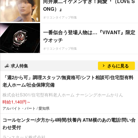
向井康二イケメンすぎ！純愛『（LOVE S
ONG）』
オリコンタイアップ特集
一番似合う登場人物は…『VIVANT』限定
ウオッチ
オリコンタイアップ特集
求人特集
さらに見る
「週2から可」調理スタッフ/無資格可/シフト相談可/住宅型有料
老人ホーム/社会保障完備
株式会社S301/住宅型有料老人ホーム ナーシングホームかりん
時給1,140円～
アルバイト・パート / 愛知県
コールセンター/夕方から4時間/扶養内 ATM横のあの電話!問い合
わせ受付
ランスタッド株式会社