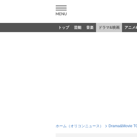
トップ
芸能
音楽
ドラマ&映画
アニメ
ホーム（オリコンニュース）
Drama&Movie T