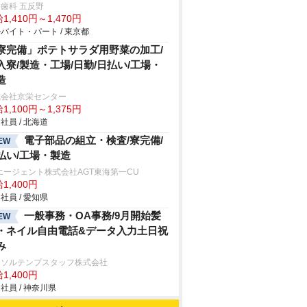
歯科 五反野
1,410円～1,470円
バイト・パート / 東京都
寮完備」ポテトサラダ用野菜の加工/
入寮/製造・工場/日勤/日払い/工場・
造
式会社京栄センター
1,100円～1,375円
社員 / 北海道
電子部品の組立・検査/寮完備/
EW
払い/工場・製造
エージェント株式会社AGT東海第一CU
1,400円
社員 / 愛知県
一般事務・OA事務/9月開始髪
EW
・ネイル自由電話&データ入力土日祝
み
ーソルテンプスタッフ株式会社
1,400円
社員 / 神奈川県