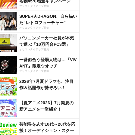
名物45％増量キャンペーン
オリコンタイアップ特集
SUPER★DRAGON、自ら描い
た”レトロフューチャー”
オリコンタイアップ特集
パソコンメーカー社員が本気
で選ぶ「10万円台PC3選」
オリコンタイアップ特集
一番似合う登場人物は…『VIV
ANT』限定ウオッチ
オリコンタイアップ特集
2026年7月夏ドラマも、注目
作＆話題作が勢ぞろい！
【夏アニメ2026】7月期夏の
新アニメを一挙紹介！
芸能界を志す10代～20代を応
援！オーディション・スクー