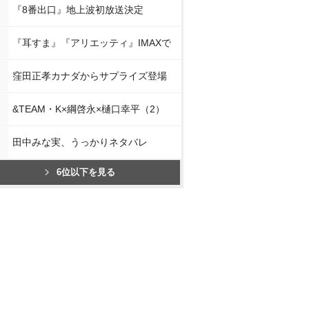
『8番出口』地上波初放送決定
『耳すま』『アリエッティ』IMAXで
窪田正孝カナダからサプライズ登場
&TEAM・K×綱啓永×樋口幸平（2）
田中みな実、うっかりネタバレ
6位以下を見る