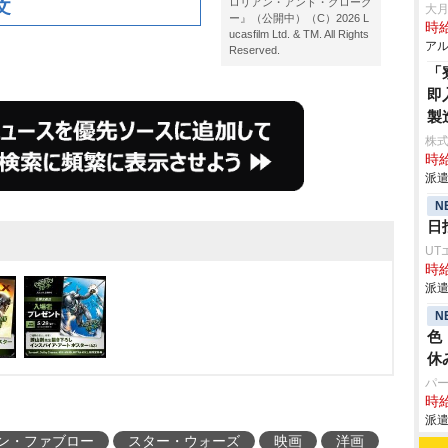
文
ロリアン・アンド・グローグ
大月
ー』（公開中）（C）2026 L
時給
ucasfilm Ltd. & TM. All Rights
アル
Reserved.
「
即
製
株
時給
派遣
N
日
UT
時給
派遣
N
色
休
パ
時給
派遣
ン・ファブロー
スター・ウォーズ
映画
洋画