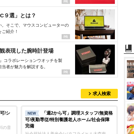
C９選」とは？
い。そこで、マウスコンピューターの
をご紹介！
界観表現した腕時計登場
NT』コラボレーションウオッチを製
担当者が魅力を解説する。
求人検索
可/シ
「週2から可」調理スタッフ/無資格
NEW
可/夜勤専従/特別養護老人ホーム/社会保障
完備
川の音
社会福祉法人善光会/バタフライヒル大森南