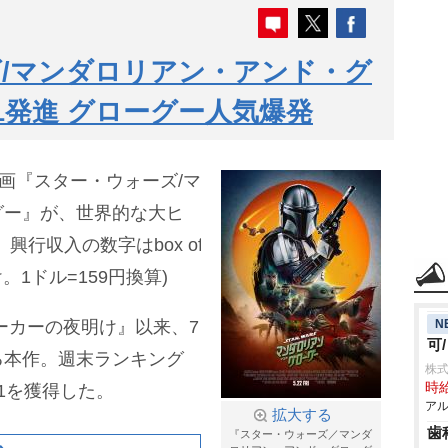
/マンダロリアン・アンド・グ
1発進 グローグー人気爆発
映画『スター・ウォーズ/マ
グー』が、世界的な大ヒ
行収入の数字はbox of
付け。1ドル=159円換算)
N
ーカーの夜明け』以来、7
可
る本作。週末ランキング
株式
時給
1を獲得した。
アル
拡大する
歯
『スター・ウォーズ／マンダ