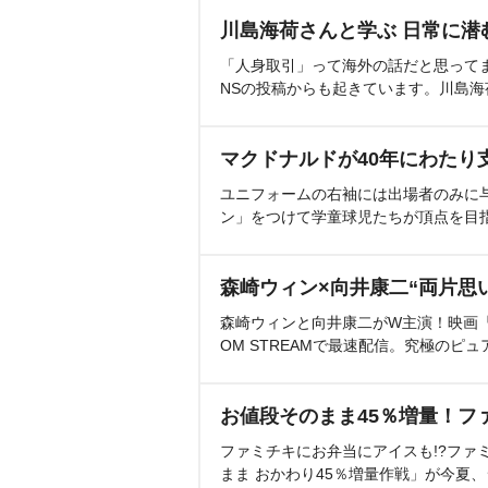
川島海荷さんと学ぶ 日常に潜
「人身取引」って海外の話だと思って
NSの投稿からも起きています。川島
マクドナルドが40年にわたり
ユニフォームの右袖には出場者のみに
ン」をつけて学童球児たちが頂点を目
森崎ウィン×向井康二“両片思
森崎ウィンと向井康二がW主演！映画『（L
OM STREAMで最速配信。究極のピュ
お値段そのまま45％増量！フ
ファミチキにお弁当にアイスも!?ファ
まま おかわり45％増量作戦」が今夏