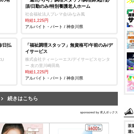
須/日勤のみ/特別養護老人ホーム
社会福祉法人プレマ会/みなみ風
時給1,225円
アルバイト・パート / 神奈川県
/日払
「福祉調理スタッフ」無資格可/午前のみ/デ
イサービス
株式会社ティーシーエス/デイサービスセンタ
CU
ー 友の里川崎田島
時給1,225円
アルバイト・パート / 神奈川県
続きはこちら
sponsored by 求人ボックス
茶
違