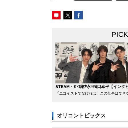
PIC
&TEAM・K×綱啓永×樋口幸平【インタ
「エゴイストでなければ、この仕事はでき
オリコントピックス