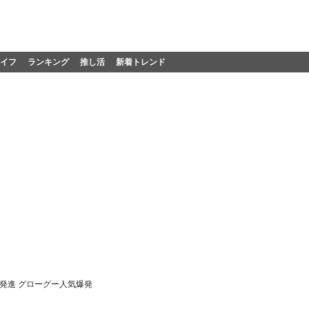
イフ
ランキング
推し活
新着トレンド
1発進 グローグー人気爆発