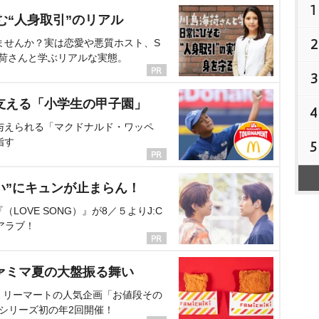
1
む“人身取引”のリアル
2
ませんか？実は恋愛や悪質ホスト、S
海荷さんと学ぶリアルな実態。
3
支える「小学生の甲子園」
4
与えられる「マクドナルド・ワッペ
指す
5
い”にキュンが止まらん！
OVE SONG）』が8／５よりJ:C
アラブ！
ァミマ夏の大盤振る舞い
ミリーマートの人気企画「お値段その
、シリーズ初の年2回開催！