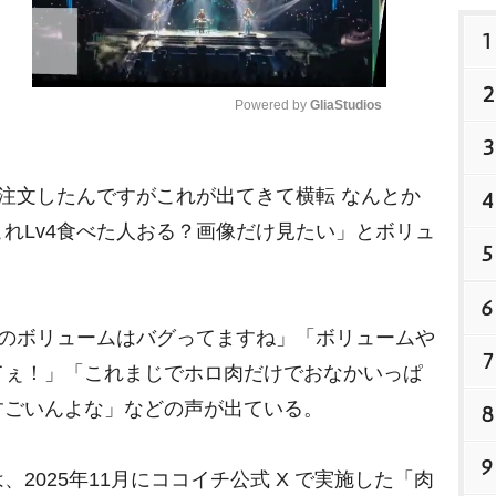
1
2
Powered by 
GliaStudios
3
M
注文したんですがこれが出てきて横転 なんとか
4
u
t
れLv4食べた人おる？画像だけ見たい」とボリュ
5
e
6
このボリュームはバグってますね」「ボリューム
7
てぇ！」「これまじでホロ肉だけでおなかいっぱ
すごいんよな」などの声が出ている。
8
9
2025年11月にココイチ公式 X で実施した「肉