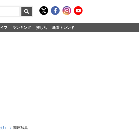
イフ
ランキング
推し活
新着トレンド
ぇ!」
関連写真