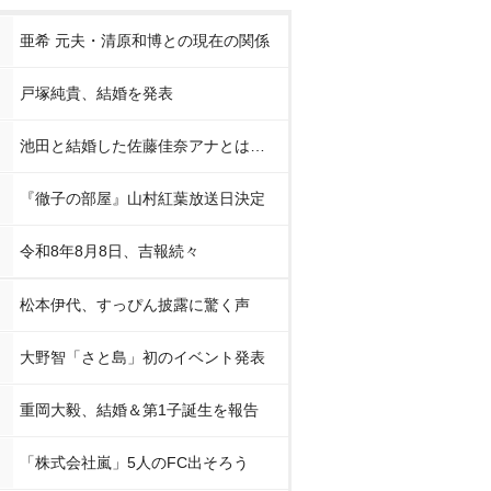
亜希 元夫・清原和博との現在の関係
戸塚純貴、結婚を発表
池田と結婚した佐藤佳奈アナとは…
『徹子の部屋』山村紅葉放送日決定
令和8年8月8日、吉報続々
松本伊代、すっぴん披露に驚く声
大野智「さと島」初のイベント発表
重岡大毅、結婚＆第1子誕生を報告
「株式会社嵐」5人のFC出そろう