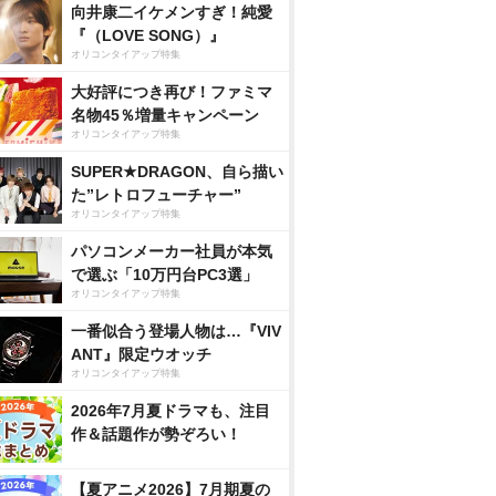
向井康二イケメンすぎ！純愛
『（LOVE SONG）』
オリコンタイアップ特集
大好評につき再び！ファミマ
名物45％増量キャンペーン
オリコンタイアップ特集
SUPER★DRAGON、自ら描い
た”レトロフューチャー”
オリコンタイアップ特集
パソコンメーカー社員が本気
で選ぶ「10万円台PC3選」
オリコンタイアップ特集
一番似合う登場人物は…『VIV
ANT』限定ウオッチ
オリコンタイアップ特集
2026年7月夏ドラマも、注目
作＆話題作が勢ぞろい！
【夏アニメ2026】7月期夏の