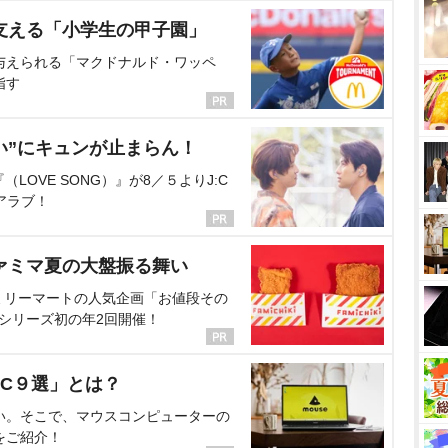
支える「小学生の甲子園」
与えられる「マクドナルド・ワッペ
指す
い”にキュンが止まらん！
OVE SONG）』が8／５よりJ:C
アラブ！
ァミマ夏の大盤振る舞い
ミリーマートの人気企画「お値段その
、シリーズ初の年2回開催！
C９選」とは？
い。そこで、マウスコンピューターの
をご紹介！