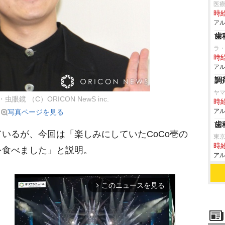
医
時給
アル
歯
ラ
時給
アル
調
ヤマ
眼鏡 （C）ORICON NewS inc.
時給
アル
写真ページを見る
歯
いるが、今回は「楽しみにしていたCoCo壱の
東
時給
を食べました」と説明。
アル
このニュースを見る
arrow_forward_ios