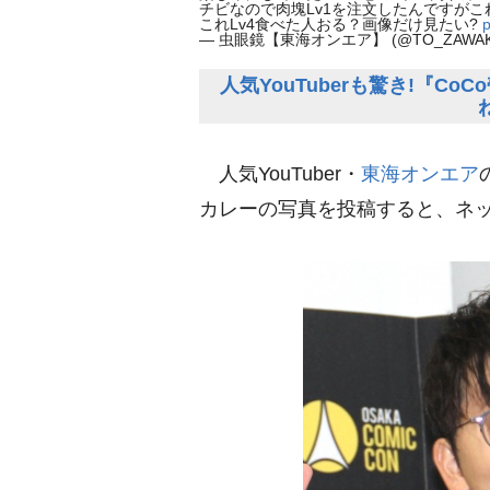
チビなので肉塊Lv1を注文したんですが
これLv4食べた人おる？画像だけ見たい?
p
— 虫眼鏡【東海オンエア】 (@TO_ZAWAK
人気YouTuberも驚き!『
人気YouTuber・
東海オンエア
カレーの写真を投稿すると、ネ