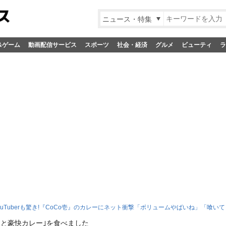
ニュース・特集
&ゲーム
動画配信サービス
スポーツ
社会・経済
グルメ
ビューティ
ラ
ouTuberも驚き!『CoCo壱』のカレーにネット衝撃「ボリュームやばいね」「喰いて
ンと豪快カレー｣を食べました