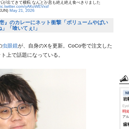
これが出てきて横転 なんとか息も絶え絶え食べきりました
ic.twitter.com/yAKoWEVxsf
UN)
May 21, 2026
CoCo壱』のカレーにネット衝撃「ボリュームやばい
ね」「喰いてぇ!」
の
虫眼鏡
が、自身のXを更新。CoCo壱で注文した
ット上で話題になっている。
N
Eye
時給
アル
歯