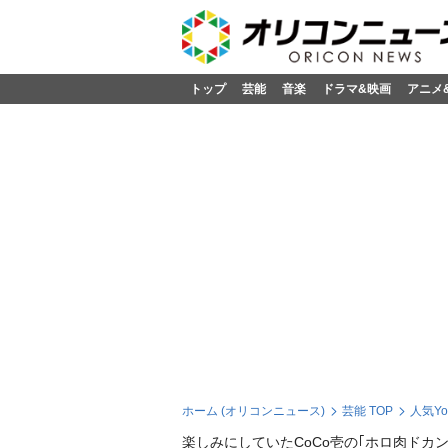
トップ
芸能
音楽
ドラマ&映画
アニメ
ホーム (オリコンニュース)
芸能 TOP
人気Y
楽しみにしていたCoCo壱の｢ホロ肉ドカ