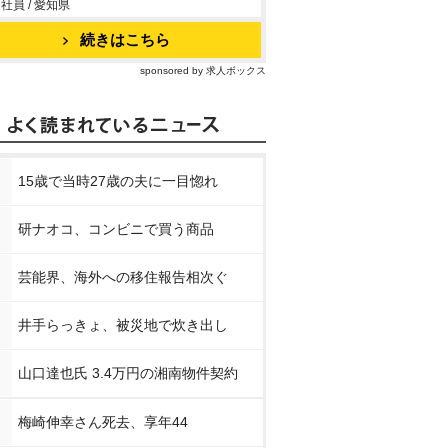
社員 / 愛知県
続きはこちら
sponsored by 求人ボックス
15歳で当時27歳の夫に一目惚れ
研ナオコ、コンビニで買う商品
芸能界、海外への移住報告相次ぐ
井手らっきょ、被災地で炊き出し
山口達也氏 3.4万円の湘南物件契約
梅崎伸幸さん死去、享年44