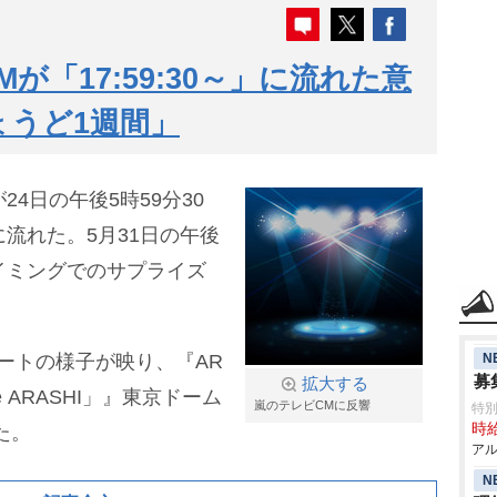
が「17:59:30～」に流れた意
ょうど1週間」
24日の午後5時59分30
流れた。5月31日の午後
イミングでのサプライズ
N
ートの様子が映り、『AR
募
拡大する
 are ARASHI」』東京ドーム
嵐のテレビCMに反響
特
時給
た。
アル
N