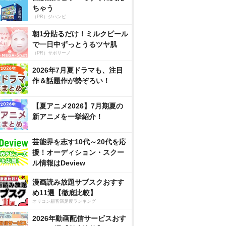
ちゃう
（PR）ジハンピ
朝1分貼るだけ！ミルクピール
で一日中ずっとうるツヤ肌
（PR）サボリーノ
2026年7月夏ドラマも、注目
作＆話題作が勢ぞろい！
【夏アニメ2026】7月期夏の
新アニメを一挙紹介！
芸能界を志す10代～20代を応
援！オーディション・スクー
ル情報はDeview
漫画読み放題サブスクおすす
め11選【徹底比較】
オリコン顧客満足度ランキング
2026年動画配信サービスおす