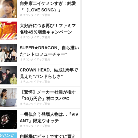
向井康二イケメンすぎ！純愛
『（LOVE SONG）』
オリコンタイアップ特集
大好評につき再び！ファミマ
名物45％増量キャンペーン
オリコンタイアップ特集
SUPER★DRAGON、自ら描い
た”レトロフューチャー”
オリコンタイアップ特集
CROWN HEAD、結成1周年で
見えた”バンドらしさ”
オリコンタイアップ特集
【驚愕】メーカー社員が推す
「10万円台」神コスパPC
オリコンタイアップ特集
一番似合う登場人物は…『VIV
ANT』限定ウオッチ
オリコンタイアップ特集
自販機にピッ！ですぐに買え