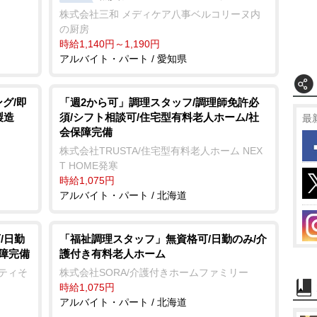
株式会社三和 メディケア八事ベルコリーヌ内
の厨房
時給1,140円～1,190円
アルバイト・パート / 愛知県
グ/即
「週2から可」調理スタッフ/調理師免許必
製造
須/シフト相談可/住宅型有料老人ホーム/社
最
会保障完備
株式会社TRUSTA/住宅型有料老人ホーム NEX
T HOME発寒
時給1,075円
アルバイト・パート / 北海道
/日勤
「福祉調理スタッフ」無資格可/日勤のみ/介
保障完備
護付き有料老人ホーム
ニティそ
株式会社SORA/介護付きホームファミリー
時給1,075円
アルバイト・パート / 北海道