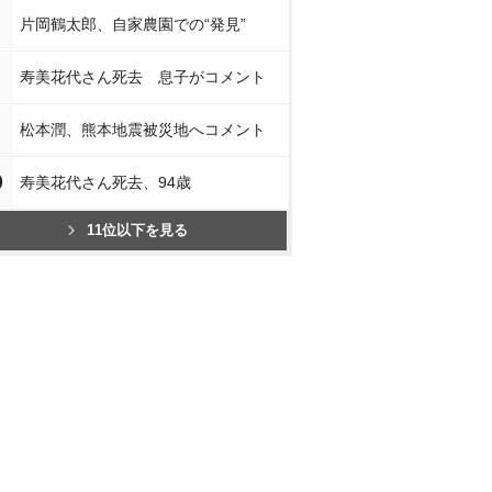
片岡鶴太郎、自家農園での“発見”
寿美花代さん死去 息子がコメント
松本潤、熊本地震被災地へコメント
0
寿美花代さん死去、94歳
11位以下を見る