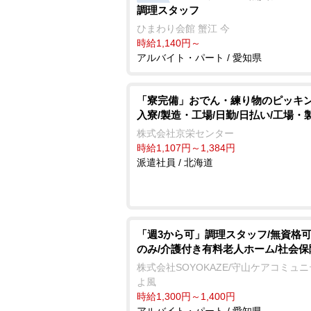
調理スタッフ
ひまわり会館 蟹江 今
時給1,140円～
アルバイト・パート / 愛知県
「寮完備」おでん・練り物のピッキン
入寮/製造・工場/日勤/日払い/工場・
株式会社京栄センター
時給1,107円～1,384円
派遣社員 / 北海道
「週3から可」調理スタッフ/無資格可
のみ/介護付き有料老人ホーム/社会
株式会社SOYOKAZE/守山ケアコミュ
よ風
時給1,300円～1,400円
アルバイト・パート / 愛知県