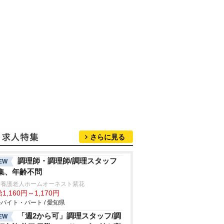
さらに見る
調理師・調理師/調理スタッフ
EW
集、年齢不問
別養護老人ホームオーネスト紫花
1,160円～1,170円
バイト・パート / 愛知県
「週2から可」調理スタッフ/調
EW