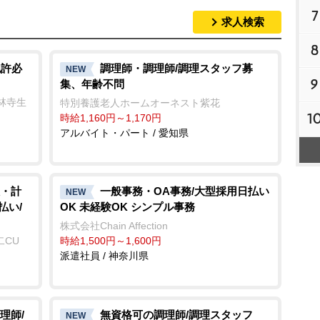
7
求人検索
8
免許必
調理師・調理師/調理スタッフ募
NEW
9
集、年齢不問
林寺生
特別養護老人ホームオーネスト紫花
1
時給1,160円～1,170円
アルバイト・パート / 愛知県
・計
一般事務・OA事務/大型採用日払い
NEW
払い/
OK 未経験OK シンプル事務
株式会社Chain Affection
二CU
時給1,500円～1,600円
派遣社員 / 神奈川県
理師/
無資格可の調理師/調理スタッフ
NEW