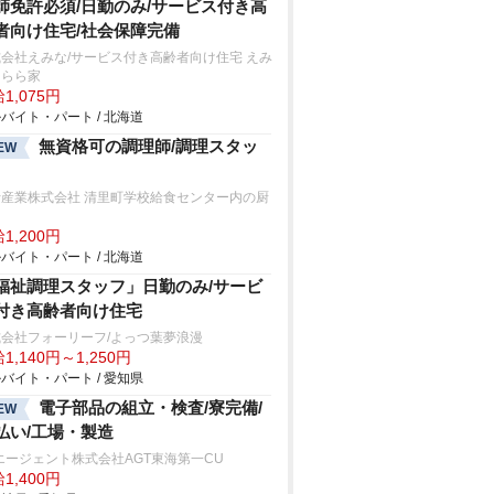
師免許必須/日勤のみ/サービス付き高
者向け住宅/社会保障完備
会社えみな/サービス付き高齢者向け住宅 えみ
うらら家
1,075円
バイト・パート / 北海道
無資格可の調理師/調理スタッ
EW
士産業株式会社 清里町学校給食センター内の厨
1,200円
バイト・パート / 北海道
福祉調理スタッフ」日勤のみ/サービ
付き高齢者向け住宅
会社フォーリーフ/よっつ葉夢浪漫
1,140円～1,250円
バイト・パート / 愛知県
電子部品の組立・検査/寮完備/
EW
払い/工場・製造
エージェント株式会社AGT東海第一CU
1,400円