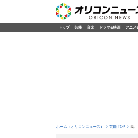
トップ
芸能
音楽
ドラマ&映画
アニメ
ホーム（オリコンニュース）
芸能 TOP
嵐、