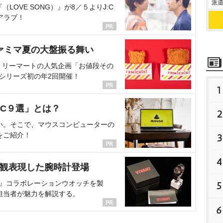
派遣
OVE SONG）』が8／５よりJ:C
アラブ！
ァミマ夏の大盤振る舞い
ミリーマートの人気企画「お値段その
、シリーズ初の年2回開催！
1
C９選」とは？
2
い。そこで、マウスコンピューターの
をご紹介！
3
4
界観表現した腕時計登場
NT』コラボレーションウオッチを製
5
担当者が魅力を解説する。
6