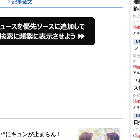
記事全文
理
齢
株式
な
時給
アル
N
フ
富
房
時給
アル
「
ス
株式
時給
アル
N
日
UT
い”にキュンが止まらん！
時給