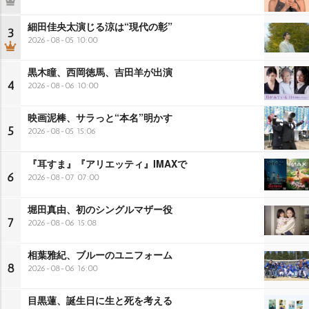
細田佳央太演じる涼は“現代の彰”
3
2026-08-05 10:00
黒木瞳、西岡徳馬、吉田羊が出演
4
2026-08-06 10:00
映画泥棒、サラっと“本名”明かす
5
2026-08-05 15:06
『耳すま』『アリエッティ』IMAXで
6
2026-08-07 07:00
堀田真由、初のシングルマザー役
7
2026-08-06 15:08
相葉雅紀、ブルーのユニフォーム
8
2026-08-06 16:00
目黒蓮、誕生日に生と死を考える