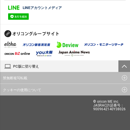
LINEアカウントメディア
PC版に切り替え
禁無断複写転載
クッキーの使用について
© oricon ME inc.
JASRAC許諾番号：
9009642140Y38026