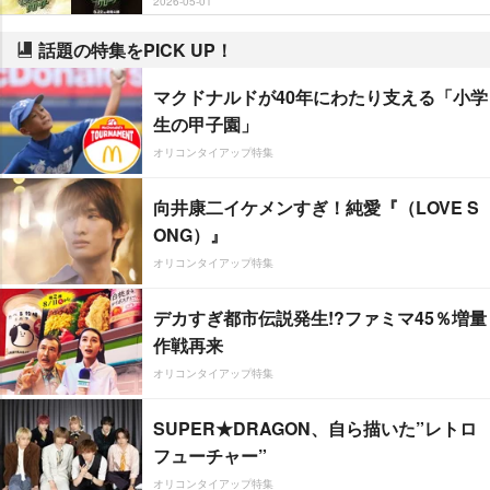
2026-05-01
話題の特集をPICK UP！
マクドナルドが40年にわたり支える「小学
生の甲子園」
オリコンタイアップ特集
向井康二イケメンすぎ！純愛『（LOVE S
ONG）』
オリコンタイアップ特集
デカすぎ都市伝説発生!?ファミマ45％増量
作戦再来
オリコンタイアップ特集
SUPER★DRAGON、自ら描いた”レトロ
フューチャー”
オリコンタイアップ特集