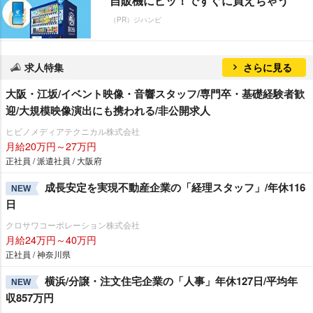
自販機にピッ！ですぐに買えちゃう
（PR）ジハンピ
求人特集
さらに見る
大阪・江坂/イベント映像・音響スタッフ/専門卒・基礎経験者歓
迎/大規模映像演出にも携われる/非公開求人
ヒビノメディアテクニカル株式会社
月給20万円～27万円
正社員 / 派遣社員 / 大阪府
成長安定を実現不動産企業の「経理スタッフ」/年休116
NEW
日
クロサワコーポレーション株式会社
月給24万円～40万円
正社員 / 神奈川県
横浜/分譲・注文住宅企業の「人事」年休127日/平均年
NEW
収857万円