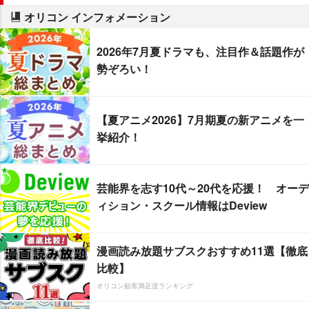
オリコン インフォメーション
2026年7月夏ドラマも、注目作＆話題作が
勢ぞろい！
【夏アニメ2026】7月期夏の新アニメを一
挙紹介！
芸能界を志す10代～20代を応援！ オーデ
ィション・スクール情報はDeview
漫画読み放題サブスクおすすめ11選【徹底
比較】
オリコン顧客満足度ランキング