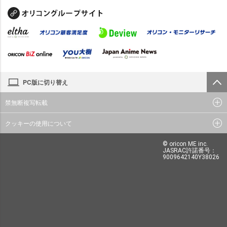
PC版に切り替え
禁無断複写転載
クッキーの使用について
© oricon ME inc.
JASRAC許諾番号：
9009642140Y38026