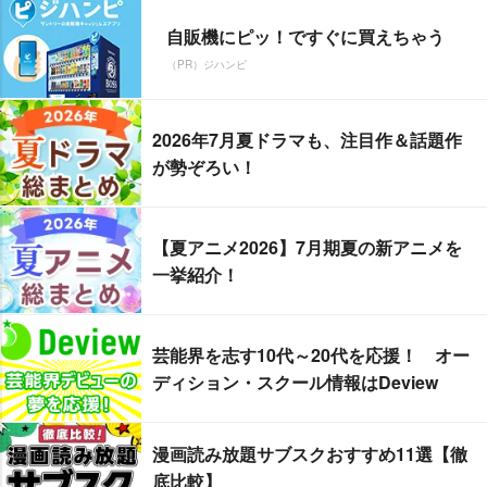
自販機にピッ！ですぐに買えちゃう
（PR）ジハンピ
2026年7月夏ドラマも、注目作＆話題作
が勢ぞろい！
【夏アニメ2026】7月期夏の新アニメを
一挙紹介！
芸能界を志す10代～20代を応援！ オー
ディション・スクール情報はDeview
漫画読み放題サブスクおすすめ11選【徹
底比較】