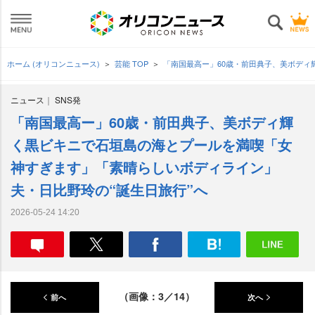
ホーム (オリコンニュース)
芸能 TOP
「南国最高ー」60歳・前田典子、美ボディ
ニュース
SNS発
「南国最高ー」60歳・前田典子、美ボディ輝
く黒ビキニで石垣島の海とプールを満喫「女
神すぎます」「素晴らしいボディライン」
夫・日比野玲の“誕生日旅行”へ
2026-05-24 14:20
（画像：3／14）
前へ
次へ