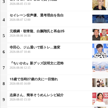
3
2026-08-05 15:10
セイレーン役声優、選考理由を告白
4
2026-08-07 12:00
元横綱・朝青龍、白鵬翔氏と再会2S
5
2026-08-06 16:16
寺田心、ジム通いで筋トレ…激変
6
2026-08-07 10:46
『ちいかわ』新グッズ説明文に恐怖
7
2026-08-06 12:15
15歳で当時27歳の夫に一目惚れ
8
2026-08-05 16:09
志麻さん、簡単そうめんレシピ紹介
9
2026-08-05 15:10