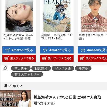
写真集 浅香唯 40周年N
高橋駿一 1st写真集 『 S
鈴木秀脩 1st写真集 『
ext キセキ 軌跡×奇跡
TILL PEAKING 』
旅 』
Amazonで見る
Amazonで見る
Amazonで見
楽天ブックスで見る
楽天ブックスで見る
楽天ブックスで見
前田典子
日比野玲
インスタ発
モデル
有名人ファミリー
PICK UP
川島海荷さんと学ぶ 日常に潜む“人身取
引”のリアル