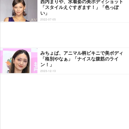
西内まりや、水着姿の美ボディショット
「スタイルえぐすぎます！」「色っぽ
い」
2022-07-05
みちょぱ、アニマル柄ビキニで美ボディ
「格別やなぁ」「ナイスな腹筋のライ
ン！」
2023-12-13