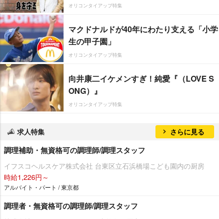
オリコンタイアップ特集
マクドナルドが40年にわたり支える「小学
生の甲子園」
オリコンタイアップ特集
向井康二イケメンすぎ！純愛『（LOVE S
ONG）』
オリコンタイアップ特集
求人特集
さらに見る
調理補助・無資格可の調理師/調理スタッフ
イフスコヘルスケア株式会社 台東区立石浜橋場こども園内の厨房
時給1,226円～
アルバイト・パート / 東京都
調理者・無資格可の調理師/調理スタッフ