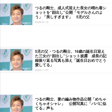
つるの剛士、成人式迎えた長女の晴れ着シ
ョットを“顔出し”公開「モデルさんのよ
う」「美しすぎます」 5児の父
2026-01-13
5児の父・つるの剛士、16歳の誕生日迎え
た三女の“顔出し”ショット披露 成長の記
録振り返る写真も添え「誕生日おめでとう
愛してる」
2025-11-07
つるの剛士、妻の編み物作品公開「めちゃ
くちゃオシャレ」 公開写真に「パパに似
てる」声も