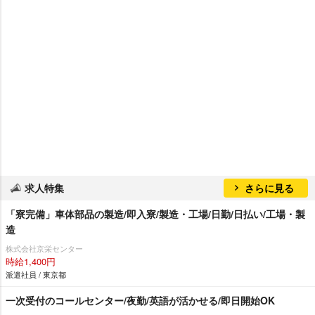
求人特集
さらに見る
「寮完備」車体部品の製造/即入寮/製造・工場/日勤/日払い/工場・製
造
株式会社京栄センター
時給1,400円
派遣社員 / 東京都
一次受付のコールセンター/夜勤/英語が活かせる/即日開始OK