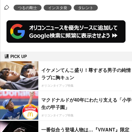
つるの剛士
インスタ発
タレント
PICK UP
イケメンてんこ盛り！尊すぎる男子の純情
ラブに胸キュン
オリコンタイアップ特集
マクドナルドが40年にわたり支える「小学
生の甲子園」
オリコンタイアップ特集
一番似合う登場人物は…『VIVANT』限定