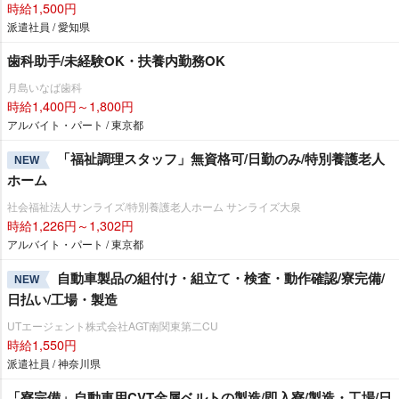
時給1,500円
派遣社員 / 愛知県
歯科助手/未経験OK・扶養内勤務OK
月島いなば歯科
時給1,400円～1,800円
アルバイト・パート / 東京都
「福祉調理スタッフ」無資格可/日勤のみ/特別養護老人
NEW
ホーム
社会福祉法人サンライズ/特別養護老人ホーム サンライズ大泉
時給1,226円～1,302円
アルバイト・パート / 東京都
自動車製品の組付け・組立て・検査・動作確認/寮完備/
NEW
日払い/工場・製造
UTエージェント株式会社AGT南関東第二CU
時給1,550円
派遣社員 / 神奈川県
「寮完備」自動車用CVT金属ベルトの製造/即入寮/製造・工場/日