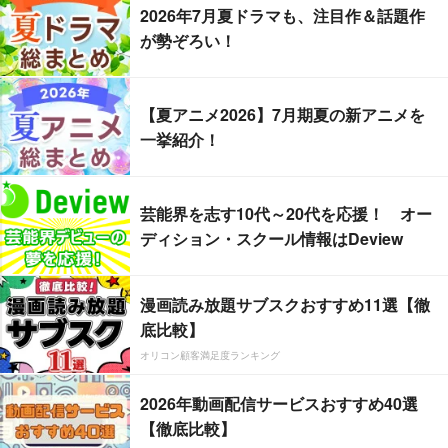
2026年7月夏ドラマも、注目作＆話題作
が勢ぞろい！
【夏アニメ2026】7月期夏の新アニメを
一挙紹介！
芸能界を志す10代～20代を応援！ オー
ディション・スクール情報はDeview
漫画読み放題サブスクおすすめ11選【徹
底比較】
オリコン顧客満足度ランキング
2026年動画配信サービスおすすめ40選
【徹底比較】