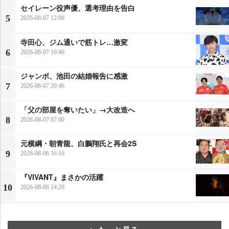
セイレーン役声優、選考理由を告白
5
2026-08-07 12:00
寺田心、ジム通いで筋トレ…激変
6
2026-08-07 10:46
ジャンボ、池田の結婚報告に感激
7
2026-08-07 20:46
「父の部屋を奪いたい」→大改造へ
8
2026-08-07 07:00
元横綱・朝青龍、白鵬翔氏と再会2S
9
2026-08-06 16:16
『VIVANT』まさかの活躍
10
2026-08-06 14:20