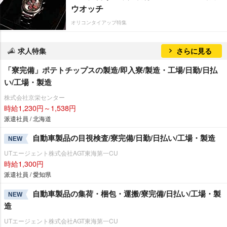
ウオッチ
オリコンタイアップ特集
求人特集
さらに見る
「寮完備」ポテトチップスの製造/即入寮/製造・工場/日勤/日払
い/工場・製造
株式会社京栄センター
時給1,230円～1,538円
派遣社員 / 北海道
自動車製品の目視検査/寮完備/日勤/日払い/工場・製造
NEW
UTエージェント株式会社AGT東海第一CU
時給1,300円
派遣社員 / 愛知県
自動車製品の集荷・梱包・運搬/寮完備/日払い/工場・製
NEW
造
UTエージェント株式会社AGT東海第一CU