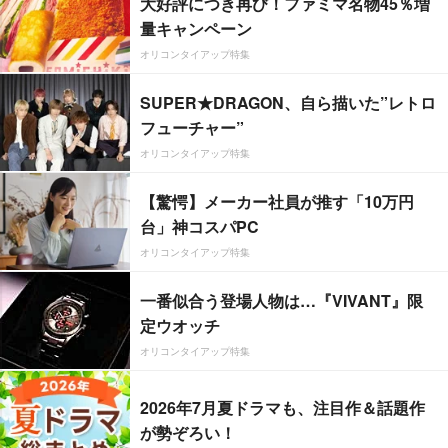
大好評につき再び！ファミマ名物45％増
量キャンペーン
オリコンタイアップ特集
SUPER★DRAGON、自ら描いた”レトロ
フューチャー”
オリコンタイアップ特集
【驚愕】メーカー社員が推す「10万円
台」神コスパPC
オリコンタイアップ特集
一番似合う登場人物は…『VIVANT』限
定ウオッチ
オリコンタイアップ特集
2026年7月夏ドラマも、注目作＆話題作
が勢ぞろい！