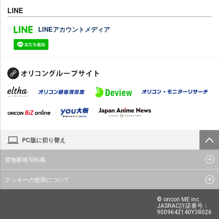
LINE
LINEアカウントメディア
PC版に切り替え
禁無断複写転載
クッキーの使用について
© oricon ME inc.
JASRAC許諾番号：
9009642140Y38026