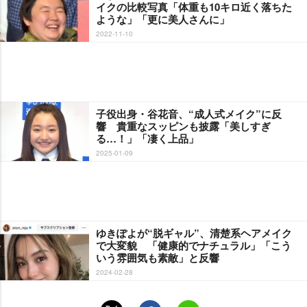
イクの比較写真「体重も10キロ近く落ちた
ような」「更に美人さんに」
2022-11-10
子役出身・谷花音、“成人式メイク”に反
響 貴重なスッピンも披露「美しすぎ
る…！」「凄く上品」
2025-01-09
ゆきぽよが“脱ギャル”、清楚系ヘアメイク
で大変貌 「健康的でナチュラル」「こう
いう雰囲気も素敵」と反響
2024-02-28