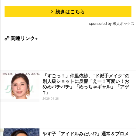
続きはこちら
sponsored by 求人ボックス
関連リンク+
「すごっ！」仲里依紗、“ド派手メイク”の
別人級ショットに反響「えー！可愛い！お
めめパチパチ」「めっちゃギャル」「アゲ
↑」
2026-04-28
す子「アイドルみたい!?」通常＆プロメ