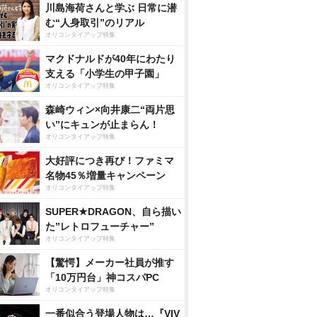
川島海荷さんと学ぶ 日常に潜
む“人身取引”のリアル
オリコンタイアップ特集
マクドナルドが40年にわたり
支える「小学生の甲子園」
オリコンタイアップ特集
森崎ウィン×向井康二“両片思
い”にキュンが止まらん！
オリコンタイアップ特集
大好評につき再び！ファミマ
名物45％増量キャンペーン
オリコンタイアップ特集
SUPER★DRAGON、自ら描い
た”レトロフューチャー”
オリコンタイアップ特集
【驚愕】メーカー社員が推す
「10万円台」神コスパPC
オリコンタイアップ特集
一番似合う登場人物は…『VIV