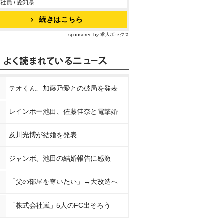
社員 / 愛知県
続きはこちら
sponsored by 求人ボックス
テオくん、加藤乃愛との破局を発表
レインボー池田、佐藤佳奈と電撃婚
及川光博が結婚を発表
ジャンボ、池田の結婚報告に感激
「父の部屋を奪いたい」→大改造へ
「株式会社嵐」5人のFC出そろう