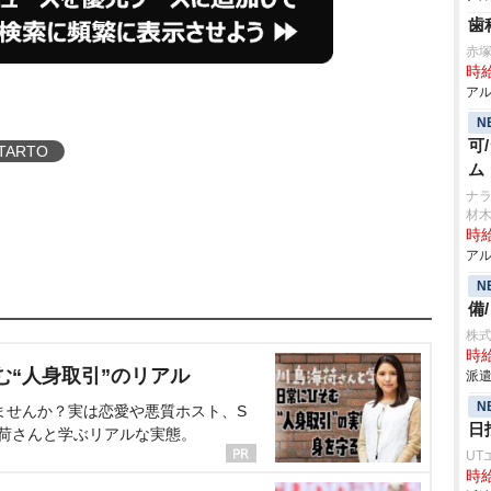
歯
赤
時給
アル
N
可
TARTO
ム
ナラ
材
時給
アル
N
備
株
時給
む“人身取引”のリアル
派遣
N
ませんか？実は恋愛や悪質ホスト、S
日
海荷さんと学ぶリアルな実態。
UT
時給