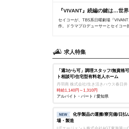
『VIVANT』続編の鍵は…世
セイコーが、TBS系日曜劇場『VIVA
作。ドラマプロデューサーとセイコー
求人特集
「週3から可」調理スタッフ/無資格可
ト相談可/住宅型有料老人ホーム
丹羽商 株式会社/生き活きハウス春日井
時給1,140円～1,310円
アルバイト・パート / 愛知県
化学製品の運搬/寮完備/日払
NEW
場・製造
UTエージェント株式会社AGT東海第一