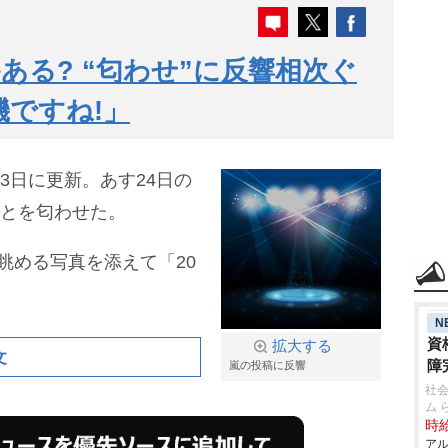
ある? “匂わせ”に反響相次ぐ
機ですね!」
3日に更新。あす24日の
ことを匂わせた。
眺める写真を添えて「20
N
資
拡大する
文
障
嵐の投稿に反響
社
ム 
時給
アル