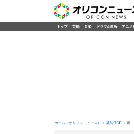
トップ
芸能
音楽
ドラマ&映画
アニメ
ホーム（オリコンニュース）
芸能 TOP
嵐、