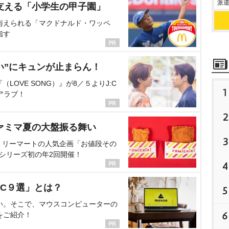
派遣
支える「小学生の甲子園」
与えられる「マクドナルド・ワッペ
指す
い”にキュンが止まらん！
OVE SONG）』が8／５よりJ:C
1
アラブ！
2
ァミマ夏の大盤振る舞い
3
ミリーマートの人気企画「お値段その
、シリーズ初の年2回開催！
4
C９選」とは？
5
い。そこで、マウスコンピューターの
6
をご紹介！