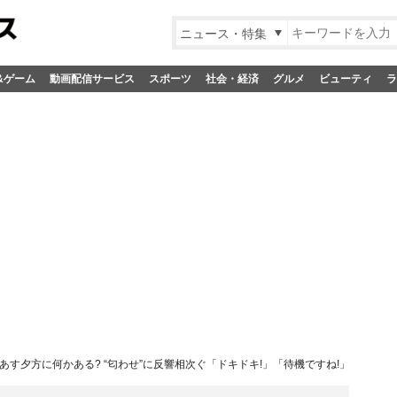
ニュース・特集
&ゲーム
動画配信サービス
スポーツ
社会・経済
グルメ
ビューティ
ラ
あす夕方に何かある? “匂わせ”に反響相次ぐ「ドキドキ!」「待機ですね!」