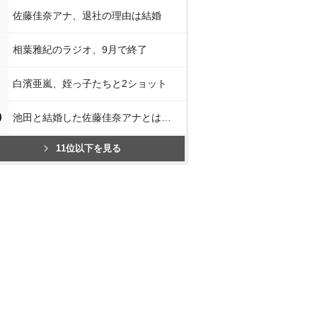
佐藤佳奈アナ、退社の理由は結婚
相葉雅紀のラジオ、9月で終了
白濱亜嵐、姪っ子たちと2ショット
0
池田と結婚した佐藤佳奈アナとは…
11位以下を見る