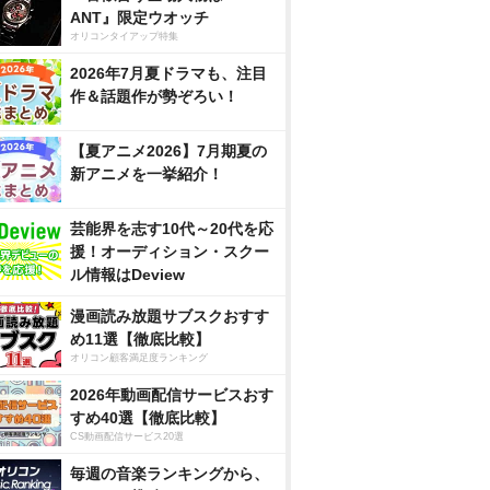
ANT』限定ウオッチ
オリコンタイアップ特集
2026年7月夏ドラマも、注目
作＆話題作が勢ぞろい！
【夏アニメ2026】7月期夏の
新アニメを一挙紹介！
芸能界を志す10代～20代を応
援！オーディション・スクー
ル情報はDeview
漫画読み放題サブスクおすす
め11選【徹底比較】
オリコン顧客満足度ランキング
2026年動画配信サービスおす
すめ40選【徹底比較】
CS動画配信サービス20選
毎週の音楽ランキングから、