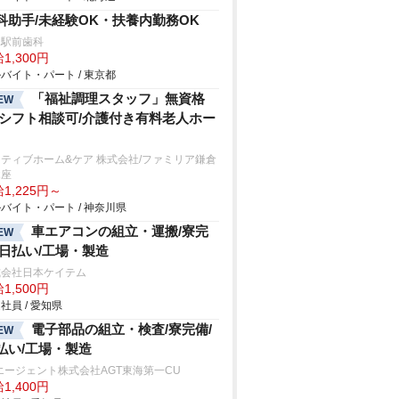
科助手/未経験OK・扶養内勤務OK
塚駅前歯科
1,300円
バイト・パート / 東京都
「福祉調理スタッフ」無資格
EW
/シフト相談可/介護付き有料老人ホー
ティブホーム&ケア 株式会社/ファミリア鎌倉
木座
1,225円～
バイト・パート / 神奈川県
車エアコンの組立・運搬/寮完
EW
/日払い/工場・製造
式会社日本ケイテム
1,500円
社員 / 愛知県
電子部品の組立・検査/寮完備/
EW
払い/工場・製造
エージェント株式会社AGT東海第一CU
1,400円