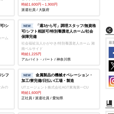
時給1,600円～1,900円
派遣社員 / 大阪府
可/シ
「週3から可」調理スタッフ/無資格
NEW
可/シフト相談可/特別養護老人ホーム/社会
保障完備
ホーム
最
社会福祉法人かがやき/特別養護老人ホーム 湘
南ベルサイド
時給1,225円
アルバイト・パート / 神奈川県
/シフ
金属製品の機械オペレーション・
NEW
加工/寮完備/日払い/工場・製造
ごみの
UTエージェント株式会社AGT東海第一CU
時給1,600円
正社員 / 派遣社員 / 愛知県