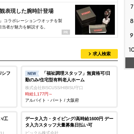
7
界観表現した腕時計登場
8
NT』コラボレーションウオッチを製
担当者が魅力を解説する。
9
1
求人検索
/シフ
「福祉調理スタッフ」無資格可/日
NEW
勤のみ/住宅型有料老人ホーム
株式会社BISCUSS/HIBISU守口
時給1,177円～
アルバイト・パート / 大阪府
い/工
データ入力・タイピング/高時給1600円 デー
タ入力スタッフ大量募集日払い可
ピックル株式会社
CU