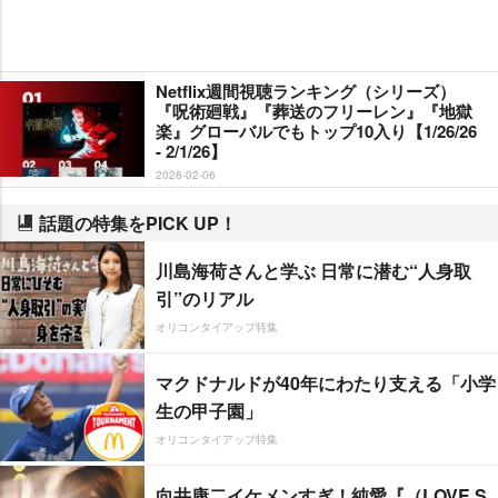
Netflix週間視聴ランキング（シリーズ）
『呪術廻戦』『葬送のフリーレン』『地獄
楽』グローバルでもトップ10入り【1/26/26
- 2/1/26】
2026-02-06
話題の特集をPICK UP！
川島海荷さんと学ぶ 日常に潜む“人身取
引”のリアル
オリコンタイアップ特集
マクドナルドが40年にわたり支える「小学
生の甲子園」
オリコンタイアップ特集
向井康二イケメンすぎ！純愛『（LOVE S