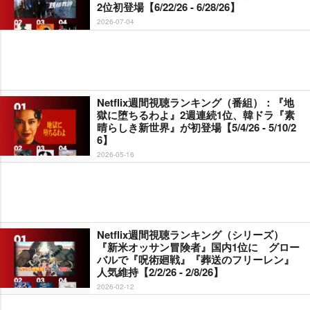
2位初登場【6/22/26 - 6/28/26】
2026-07-04
Netflix週間視聴ランキング（番組）：『地
獄に堕ちるわよ』2週連続1位、韓ドラ『素
晴らしき新世界』が初登場【5/4/26 - 5/10/2
6】
2026-05-16
Netflix週間視聴ランキング（シリーズ）
『新米オッサン冒険者』国内1位に グロー
バルで『呪術廻戦』『葬送のフリーレン』
人気維持【2/2/26 - 2/8/26】
2026-02-12