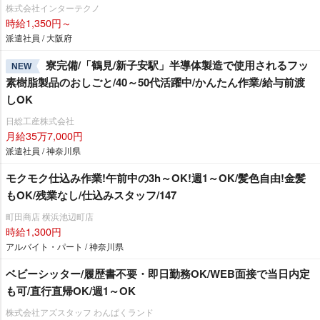
株式会社インターテクノ
時給1,350円～
派遣社員 / 大阪府
寮完備/「鶴見/新子安駅」半導体製造で使用されるフッ
NEW
素樹脂製品のおしごと/40～50代活躍中/かんたん作業/給与前渡
しOK
日総工産株式会社
月給35万7,000円
派遣社員 / 神奈川県
モクモク仕込み作業!午前中の3h～OK!週1～OK/髪色自由!金髪
もOK/残業なし/仕込みスタッフ/147
町田商店 横浜池辺町店
時給1,300円
アルバイト・パート / 神奈川県
ベビーシッター/履歴書不要・即日勤務OK/WEB面接で当日内定
も可/直行直帰OK/週1～OK
株式会社アズスタッフ わんぱくランド