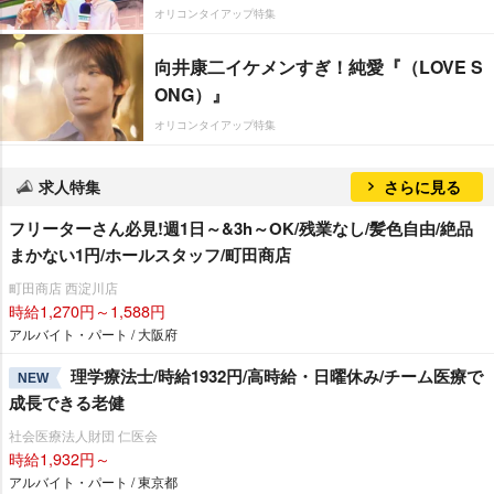
オリコンタイアップ特集
向井康二イケメンすぎ！純愛『（LOVE S
ONG）』
オリコンタイアップ特集
求人特集
さらに見る
フリーターさん必見!週1日～&3h～OK/残業なし/髪色自由/絶品
まかない1円/ホールスタッフ/町田商店
町田商店 西淀川店
時給1,270円～1,588円
アルバイト・パート / 大阪府
理学療法士/時給1932円/高時給・日曜休み/チーム医療で
NEW
成長できる老健
社会医療法人財団 仁医会
時給1,932円～
アルバイト・パート / 東京都