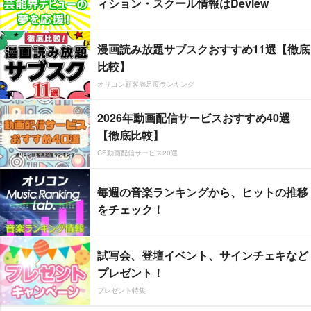
ィション・スクール情報はDeview
漫画読み放題サブスクおすすめ11選【徹底
比較】
オリコン顧客満足度ランキング
2026年動画配信サービスおすすめ40選
【徹底比較】
CS動画配信サービス20選
毎週の音楽ランキングから、ヒットの推移
をチェック！
試写会、登壇イベント、サインチェキなど
プレゼント！
プレゼント特集