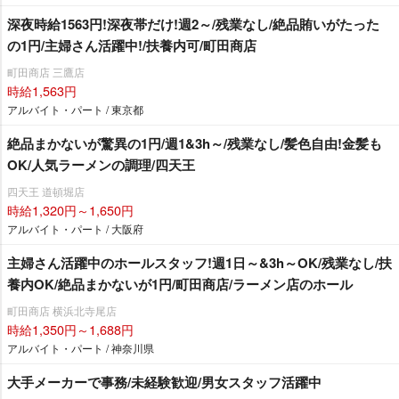
深夜時給1563円!深夜帯だけ!週2～/残業なし/絶品賄いがたった
の1円/主婦さん活躍中!/扶養内可/町田商店
町田商店 三鷹店
時給1,563円
アルバイト・パート / 東京都
絶品まかないが驚異の1円/週1&3h～/残業なし/髪色自由!金髪も
OK/人気ラーメンの調理/四天王
四天王 道頓堀店
時給1,320円～1,650円
アルバイト・パート / 大阪府
主婦さん活躍中のホールスタッフ!週1日～&3h～OK/残業なし/扶
養内OK/絶品まかないが1円/町田商店/ラーメン店のホール
町田商店 横浜北寺尾店
時給1,350円～1,688円
アルバイト・パート / 神奈川県
大手メーカーで事務/未経験歓迎/男女スタッフ活躍中