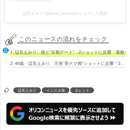
辺見えみり.(@emiri_hemmi)がシェアした投稿
このニュースの流れをチェック
1. 辺見えみり、娘と“京都デート” 2ショットに反響「素
2. 49歳・辺見えみり、圧巻“美ナマ脚”ショットに反響「20代に見える」
辺見えみり
インスタ発
タレント