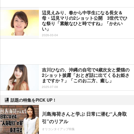
辺見えみり、春から中学生になる長女＆
母・辺見マリの2ショット公開 3世代でひ
な祭り「素敵なひと時ですね」「かわい
い」
2026-03-04
吉川ひなの、沖縄の自宅で4歳次女と愛猫の
2ショット披露「おとぎ話に出てくるお姫さ
まですか？」「このお二方、癒し」
2025-07-08
話題の特集をPICK UP！
川島海荷さんと学ぶ 日常に潜む“人身取
引”のリアル
オリコンタイアップ特集