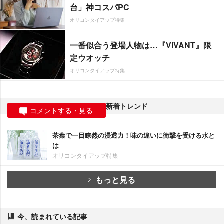
台」神コスパPC
オリコンタイアップ特集
一番似合う登場人物は…『VIVANT』限
定ウオッチ
オリコンタイアップ特集
新着トレンド
コメントする・見る
茶葉で一目瞭然の浸透力！味の違いに衝撃を受ける水と
は
オリコンタイアップ特集
もっと見る
今、読まれている記事