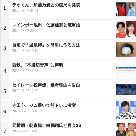
テオくん、加藤乃愛との破局を発表
1
2026-08-07 21:21
レインボー池田、佐藤佳奈と電撃婚
2
2026-08-07 20:00
自宅で「温泉卵」を簡単に作る方法
3
2026-08-06 15:10
西鉄、“不適切音声”に声明
4
2026-08-07 12:34
セイレーン役声優、選考理由を告白
5
2026-08-07 12:00
寺田心、ジム通いで筋トレ…激変
6
2026-08-07 10:46
元横綱・朝青龍、白鵬翔氏と再会2S
7
2026-08-06 16:16