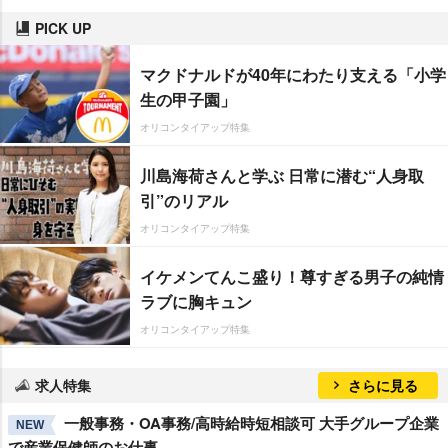
PICK UP
マクドナルドが40年にわたり支える「小学
生の甲子園」
オリコンタイアップ特集
川島海荷さんと学ぶ 日常に潜む“人身取
引”のリアル
オリコンタイアップ特集
イケメンてんこ盛り！尊すぎる男子の純情
ラブに胸キュン
オリコンタイアップ特集
求人特集
さらに見る
一般事務・OA事務/高時給時短相談可 大手グループ企業
NEW
で産業保健師のお仕事