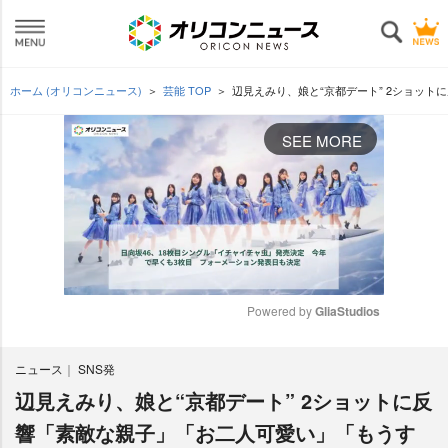
ホーム (オリコンニュース)
芸能 TOP
辺見えみり、娘と“京都デート” 2ショッ
SEE MORE
Powered by 
GliaStudios
M
ニュース
SNS発
u
t
辺見えみり、娘と“京都デート” 2ショットに反
e
響「素敵な親子」「お二人可愛い」「もうす