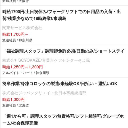
派遣社員 / 大阪府
時給1700円/土日祝休み/フォークリフトでの日用品の入荷・出
荷/残業少なめで18時終業!/東扇島
関東サービス株式会社
時給1,700円～
派遣社員 / 神奈川県
「福祉調理スタッフ」調理師免許必須/日勤のみ/ショートステイ
株式会社SOYOKAZE/青葉台ケアセンターそよ風
時給1,250円～1,300円
アルバイト・パート / 神奈川県
簡単作業/冷凍コロッケの製造/未経験OK/日払い・週払いOK
株式会社ジャパンクリエイト北日本事業統括部
時給1,300円
派遣社員 / 北海道
「週1から可」調理スタッフ/無資格可/シフト相談可/グループホ
ーム/社会保障完備