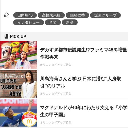
日向坂46
高橋未来虹
鶴崎仁香
坂道グループ
インタビュー
音楽
新譜
PICK UP
デカすぎ都市伝説発生!?ファミマ45％増量
作戦再来
オリコンタイアップ特集
川島海荷さんと学ぶ 日常に潜む“人身取
引”のリアル
オリコンタイアップ特集
マクドナルドが40年にわたり支える「小学
生の甲子園」
オリコンタイアップ特集