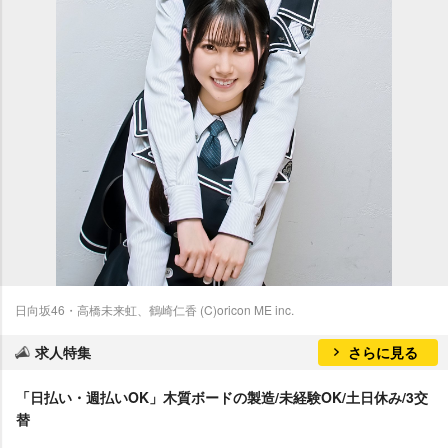
日向坂46・高橋未来虹、鶴崎仁香 (C)oricon ME inc.
求人特集
さらに見る
「日払い・週払いOK」木質ボードの製造/未経験OK/土日休み/3交
替