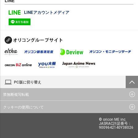
LINE
LINEアカウントメディア
PC版に切り替え
禁無断複写転載
クッキーの使用について
© oricon ME inc.
JASRAC許諾番号：
9009642140Y38026