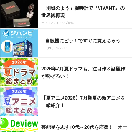
「別班のよう」腕時計で『VIVANT』の
世界観再現
オリコンタイアップ特集
自販機にピッ！ですぐに買えちゃう
（PR）ジハンピ
2026年7月夏ドラマも、注目作＆話題作
が勢ぞろい！
【夏アニメ2026】7月期夏の新アニメを
一挙紹介！
芸能界を志す10代～20代を応援！ オー