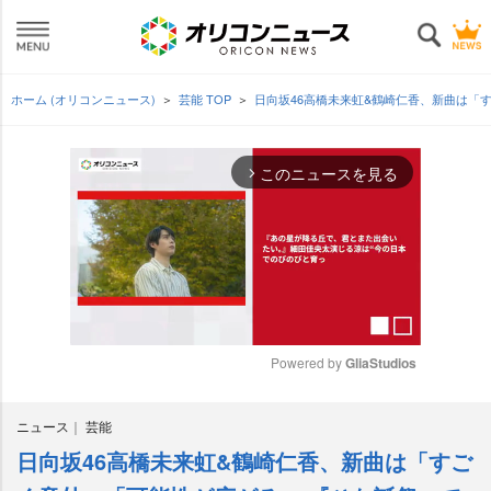
ホーム (オリコンニュース)
芸能 TOP
日向坂46高橋未来虹&鶴崎仁香、新曲は「すご
このニュースを見る
arrow_forward_ios
Powered by 
GliaStudios
M
ニュース
芸能
u
t
日向坂46高橋未来虹&鶴崎仁香、新曲は「すご
e