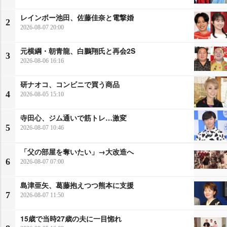
レインボー池田、佐藤佳奈と電撃婚
2
2026-08-07 20:00
元横綱・朝青龍、白鵬翔氏と再会2S
3
2026-08-06 16:16
研ナオコ、コンビニで買う商品
4
2026-08-05 15:10
寺田心、ジム通いで筋トレ…激変
5
2026-08-07 10:46
「父の部屋を奪いたい」→大改造へ
6
2026-08-07 07:00
島津亜矢、葛藤抱えつつ熊本に支援
7
2026-08-07 11:50
15歳で当時27歳の夫に一目惚れ