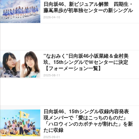
日向坂46、新ビジュアル解禁 四期生・
藤嶌果歩が初単独センターの新シングル
2026-04-10
”なおみく”日向坂46小坂菜緒＆金村美
玖、15thシングルでＷセンターに決定
【フォーメーション一覧】
2025-08-11
日向坂46、15thシングル収録内容発表
現メンバーで「愛はこっちのものだ」
「ハロウィンのカボチャが割れた」を新
たに収録
2025-09-01