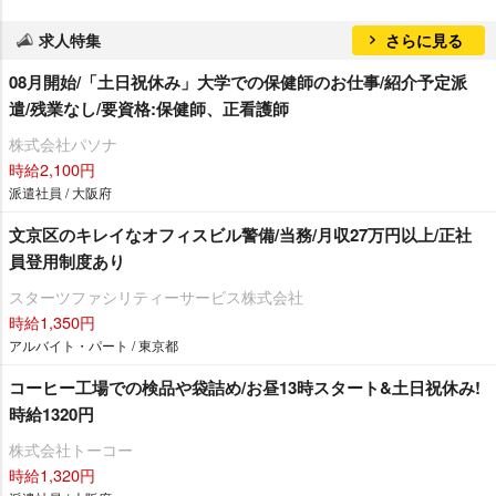
求人特集
さらに見る
08月開始/「土日祝休み」大学での保健師のお仕事/紹介予定派
遣/残業なし/要資格:保健師、正看護師
株式会社パソナ
時給2,100円
派遣社員 / 大阪府
文京区のキレイなオフィスビル警備/当務/月収27万円以上/正社
員登用制度あり
スターツファシリティーサービス株式会社
時給1,350円
アルバイト・パート / 東京都
コーヒー工場での検品や袋詰め/お昼13時スタート&土日祝休み!
時給1320円
株式会社トーコー
時給1,320円