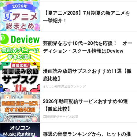
【夏アニメ2026】7月期夏の新アニメを
一挙紹介！
芸能界を志す10代～20代を応援！ オー
ディション・スクール情報はDeview
漫画読み放題サブスクおすすめ11選【徹
底比較】
オリコン顧客満足度ランキング
2026年動画配信サービスおすすめ40選
【徹底比較】
CS動画配信サービス20選
毎週の音楽ランキングから、ヒットの推