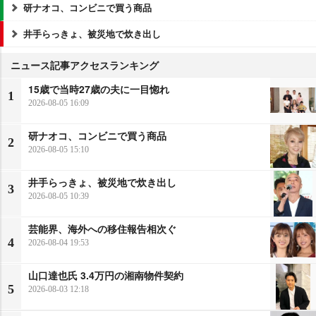
研ナオコ、コンビニで買う商品
井手らっきょ、被災地で炊き出し
ニュース記事アクセスランキング
15歳で当時27歳の夫に一目惚れ
1
2026-08-05 16:09
研ナオコ、コンビニで買う商品
2
2026-08-05 15:10
井手らっきょ、被災地で炊き出し
3
2026-08-05 10:39
芸能界、海外への移住報告相次ぐ
4
2026-08-04 19:53
山口達也氏 3.4万円の湘南物件契約
5
2026-08-03 12:18