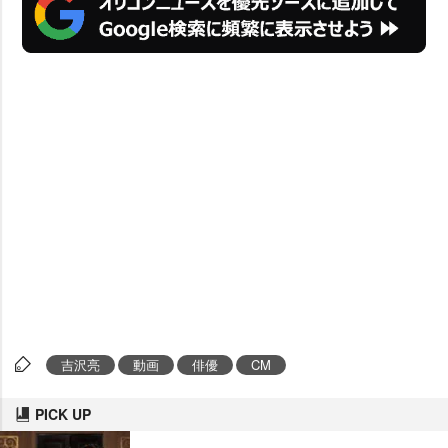
吉沢亮
動画
俳優
CM
PICK UP