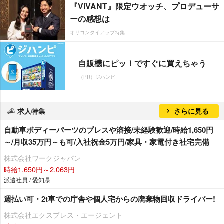
『VIVANT』限定ウオッチ、プロデューサ
ーの感想は
オリコンタイアップ特集
自販機にピッ！ですぐに買えちゃう
（PR）ジハンピ
求人特集
さらに見る
自動車ボディーパーツのプレスや溶接/未経験歓迎/時給1,650円
～/月収35万円～も可/入社祝金5万円/家具・家電付き社宅完備
株式会社ワークジャパン
時給1,650円～2,063円
派遣社員 / 愛知県
週払い可・2t車での庁舎や個人宅からの廃棄物回収ドライバー!
株式会社エクスプレス・エージェント