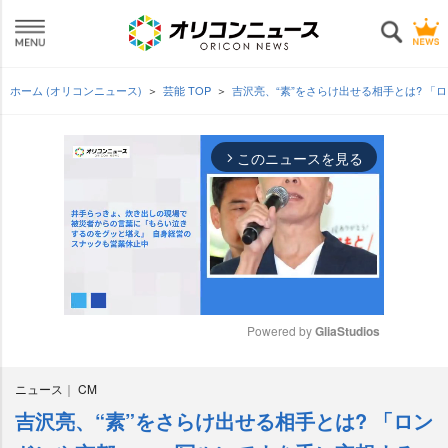
ホーム (オリコンニュース)
芸能 TOP
吉沢亮、“素”をさらけ出せる相手とは? 
このニュースを見る
arrow_forward_ios
Powered by 
GliaStudios
M
ニュース
CM
u
t
吉沢亮、“素”をさらけ出せる相手とは? 「ロン
e