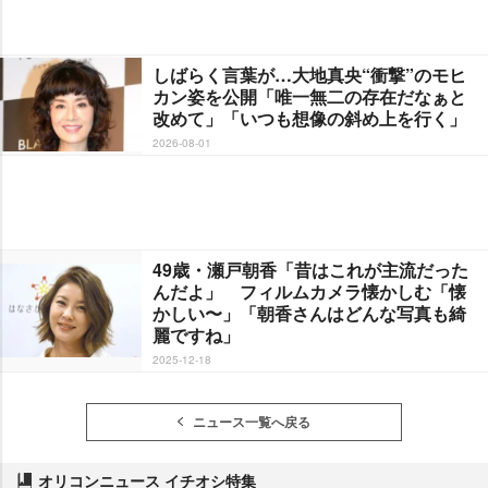
しばらく言葉が…大地真央“衝撃”のモヒ
カン姿を公開「唯一無二の存在だなぁと
改めて」「いつも想像の斜め上を行く」
2026-08-01
49歳・瀬戸朝香「昔はこれが主流だった
んだよ」 フィルムカメラ懐かしむ「懐
かしい〜」「朝香さんはどんな写真も綺
麗ですね」
2025-12-18
ニュース一覧へ戻る
オリコンニュース イチオシ特集