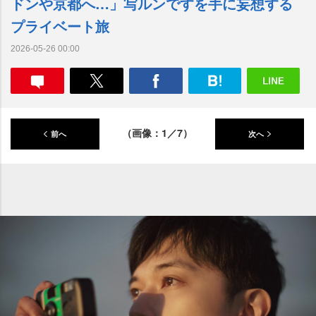
ドンや京都へ…」写ルンですを手に妄想する
プライベート旅
2026-05-26 00:00
（画像：1／7）
前へ
次へ