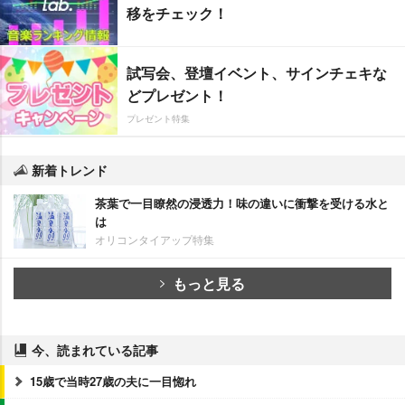
移をチェック！
試写会、登壇イベント、サインチェキな
どプレゼント！
プレゼント特集
新着トレンド
茶葉で一目瞭然の浸透力！味の違いに衝撃を受ける水と
は
オリコンタイアップ特集
もっと見る
今、読まれている記事
15歳で当時27歳の夫に一目惚れ