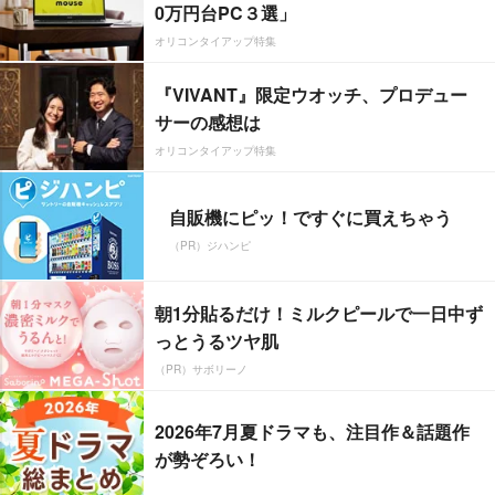
0万円台PC３選」
オリコンタイアップ特集
『VIVANT』限定ウオッチ、プロデュー
サーの感想は
オリコンタイアップ特集
自販機にピッ！ですぐに買えちゃう
（PR）ジハンピ
朝1分貼るだけ！ミルクピールで一日中ず
っとうるツヤ肌
（PR）サボリーノ
2026年7月夏ドラマも、注目作＆話題作
が勢ぞろい！