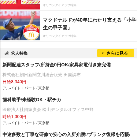
オリコンタイアップ特集
マクドナルドが40年にわたり支える「小学
生の甲子園」
オリコンタイアップ特集
求人特集
さらに見る
新聞配達スタッフ/所持金0円OK/家具家電付き寮完備
株式会社朝日新聞立川総合販売 田園調布
日給8,340円～
アルバイト・パート / 東京都
歯科助手/未経験OK・駅チカ
医療法人社団練廣会 松山デンタルオフィス中野
時給1,300円
アルバイト・パート / 東京都
中途多数と丁寧な研修で安心の入所介護!/ブランク復帰を応援/