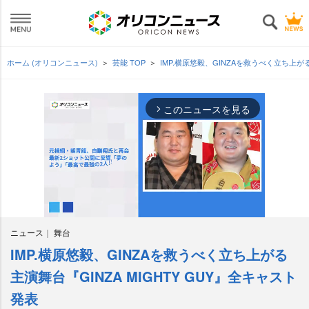
ホーム (オリコンニュース)
芸能 TOP
IMP.横原悠毅、GINZAを救うべく立ち上がる
このニュースを見る
arrow_forward_ios
ニュース
舞台
IMP.横原悠毅、GINZAを救うべく立ち上がる
M
u
主演舞台『GINZA MIGHTY GUY』全キャスト
t
発表
e