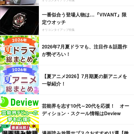
一番似合う登場人物は…『VIVANT』限
定ウオッチ
オリコンタイアップ特集
2026年7月夏ドラマも、注目作＆話題作
が勢ぞろい！
【夏アニメ2026】7月期夏の新アニメを
一挙紹介！
芸能界を志す10代～20代を応援！ オー
ディション・スクール情報はDeview
漫画読み放題サブスクおすすめ11選【徹