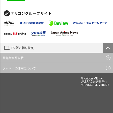
PC版に切り替え
禁無断複写転載
クッキーの使用について
© oricon ME inc.
JASRAC許諾番号：
9009642140Y38026