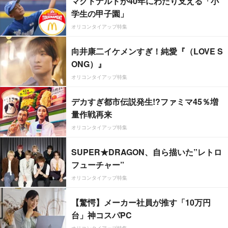
マクドナルドが40年にわたり支える「小
学生の甲子園」
オリコンタイアップ特集
向井康二イケメンすぎ！純愛『（LOVE S
ONG）』
オリコンタイアップ特集
デカすぎ都市伝説発生!?ファミマ45％増
量作戦再来
オリコンタイアップ特集
SUPER★DRAGON、自ら描いた”レトロ
フューチャー”
オリコンタイアップ特集
【驚愕】メーカー社員が推す「10万円
台」神コスパPC
オリコンタイアップ特集