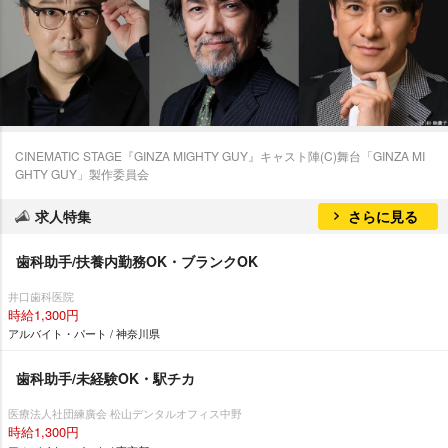
CINEMATIC STAGE『GINZA MIGHTY GUY』キャスト陣(C)舞台「GINZA MI
GHTY GUY」製作委員会
求人特集
さらに見る
歯科助手/扶養内勤務OK・ブランクOK
井口歯科医院
時給1,300円
アルバイト・パート / 神奈川県
歯科助手/未経験OK・駅チカ
医療法人社団練廣会 松山デンタルオフィス中野
時給1,300円