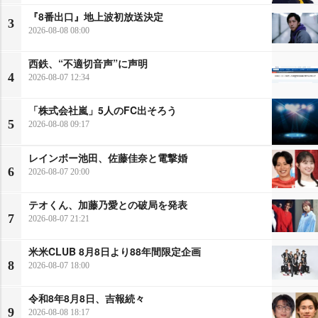
『8番出口』地上波初放送決定
3
2026-08-08 08:00
西鉄、“不適切音声”に声明
4
2026-08-07 12:34
「株式会社嵐」5人のFC出そろう
5
2026-08-08 09:17
レインボー池田、佐藤佳奈と電撃婚
6
2026-08-07 20:00
テオくん、加藤乃愛との破局を発表
7
2026-08-07 21:21
米米CLUB 8月8日より88年間限定企画
8
2026-08-07 18:00
令和8年8月8日、吉報続々
9
2026-08-08 18:17