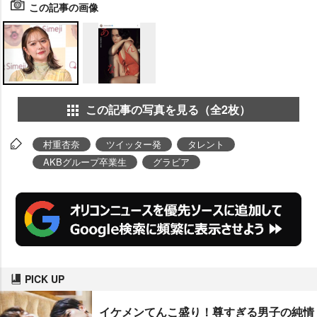
この記事の画像
この記事の写真を見る（全2枚）
村重杏奈
ツイッター発
タレント
AKBグループ卒業生
グラビア
PICK UP
イケメンてんこ盛り！尊すぎる男子の純情