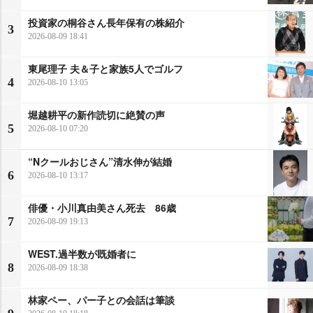
投資家の桐谷さん長年保有の株紹介
3
2026-08-09 18:41
東尾理子 夫＆子と家族5人でゴルフ
4
2026-08-10 13:05
堀越耕平の新作読切に絶賛の声
5
2026-08-10 07:20
“Nクールおじさん”清水伸が結婚
6
2026-08-10 13:17
俳優・小川真由美さん死去 86歳
7
2026-08-09 19:13
WEST.過半数が既婚者に
8
2026-08-09 18:38
林家ペー、パー子との会話は筆談