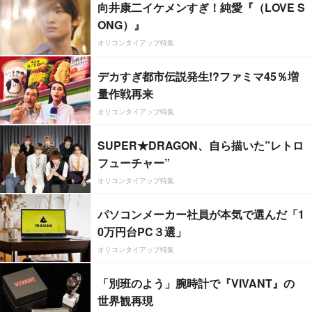
向井康二イケメンすぎ！純愛『（LOVE S
ONG）』
オリコンタイアップ特集
デカすぎ都市伝説発生!?ファミマ45％増
量作戦再来
オリコンタイアップ特集
SUPER★DRAGON、自ら描いた”レトロ
フューチャー”
オリコンタイアップ特集
パソコンメーカー社員が本気で選んだ「1
0万円台PC３選」
オリコンタイアップ特集
「別班のよう」腕時計で『VIVANT』の
世界観再現