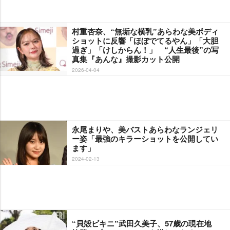
村重杏奈、“無垢な横乳”あらわな美ボディ
ショットに反響「ほぼでてるやん」「大胆
過ぎ」「けしからん！」 “人生最後”の写
真集『あんな』撮影カット公開
2026-04-04
永尾まりや、美バストあらわなランジェリ
ー姿「最強のキラーショットを公開してい
ます」
2024-02-13
“貝殻ビキニ”武田久美子、57歳の現在地