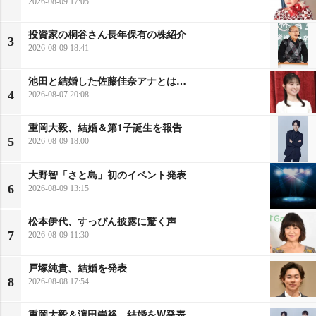
2026-08-09 17:05
投資家の桐谷さん長年保有の株紹介
3
2026-08-09 18:41
池田と結婚した佐藤佳奈アナとは…
4
2026-08-07 20:08
重岡大毅、結婚＆第1子誕生を報告
5
2026-08-09 18:00
大野智「さと島」初のイベント発表
6
2026-08-09 13:15
松本伊代、すっぴん披露に驚く声
7
2026-08-09 11:30
戸塚純貴、結婚を発表
8
2026-08-08 17:54
重岡大毅＆濵田崇裕、結婚をW発表