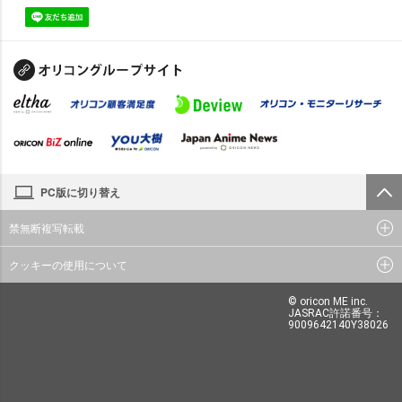
PC版に切り替え
禁無断複写転載
クッキーの使用について
© oricon ME inc.
JASRAC許諾番号：
9009642140Y38026