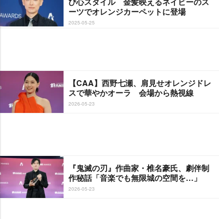
び心スタイル 金髪映えるネイビーのス
ーツでオレンジカーペットに登場
2025-05-25
【CAA】西野七瀬、肩見せオレンジドレ
スで華やかオーラ 会場から熱視線
2026-05-23
『鬼滅の刃』作曲家・椎名豪氏、劇伴制
作秘話「音楽でも無限城の空間を…」
2026-05-23