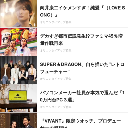
向井康二イケメンすぎ！純愛『（LOVE S
ONG）』
オリコンタイアップ特集
デカすぎ都市伝説発生!?ファミマ45％増
量作戦再来
オリコンタイアップ特集
SUPER★DRAGON、自ら描いた”レトロ
フューチャー”
オリコンタイアップ特集
パソコンメーカー社員が本気で選んだ「1
0万円台PC３選」
オリコンタイアップ特集
『VIVANT』限定ウオッチ、プロデュー
サーの感想は