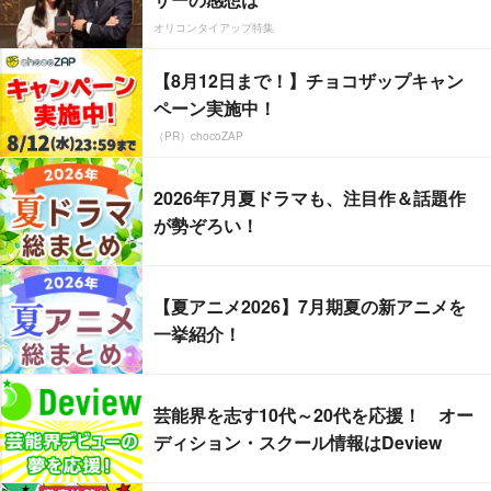
オリコンタイアップ特集
【8月12日まで！】チョコザップキャン
ペーン実施中！
（PR）chocoZAP
2026年7月夏ドラマも、注目作＆話題作
が勢ぞろい！
【夏アニメ2026】7月期夏の新アニメを
一挙紹介！
芸能界を志す10代～20代を応援！ オー
ディション・スクール情報はDeview