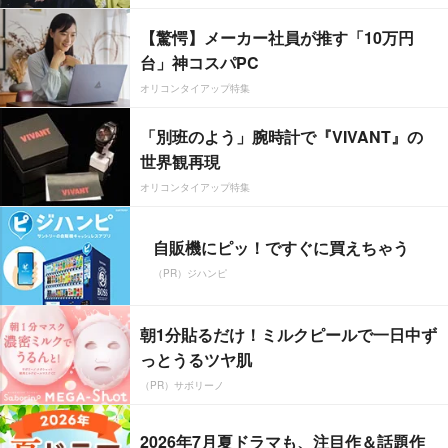
【驚愕】メーカー社員が推す「10万円
台」神コスパPC
オリコンタイアップ特集
「別班のよう」腕時計で『VIVANT』の
世界観再現
オリコンタイアップ特集
自販機にピッ！ですぐに買えちゃう
（PR）ジハンピ
朝1分貼るだけ！ミルクピールで一日中ず
っとうるツヤ肌
（PR）サボリーノ
2026年7月夏ドラマも、注目作＆話題作