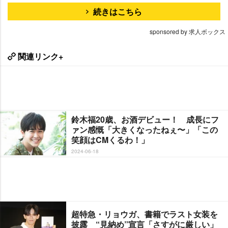
続きはこちら
sponsored by 求人ボックス
関連リンク+
鈴木福20歳、お酒デビュー！ 成長にフ
ァン感慨「大きくなったねぇ〜」「この
笑顔はCMくるわ！」
2024-06-18
超特急・リョウガ、書籍でラスト女装を
披露 “見納め”宣言「さすがに厳しい」