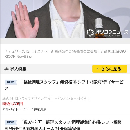
「デュワーズ12年 ミズナラ」新商品発売 記者発表会に登壇した高杉真宙(C)O
RICON NewS inc.
求人特集
さらに見る
「福祉調理スタッフ」無資格可/シフト相談可/デイサービ
NEW
ス
株式会社日本ライフデザイン/デイサービスセンター ゆうらく
時給1,225円
アルバイト・パート / 神奈川県
「週3から可」調理スタッフ/調理師免許必須/シフト相談
NEW
可/介護付き有料老人ホーム/社会保障完備