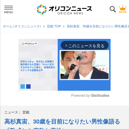
ホーム (オリコンニュース)
芸能 TOP
高杉真宙、30歳を目前になりたい男性像語
このニュースを見る
arrow_forward_ios
Powered by 
GliaStudios
M
ニュース
芸能
u
t
高杉真宙、30歳を目前になりたい男性像語る
e