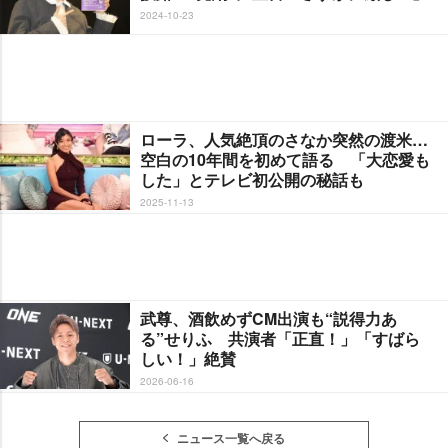
2024-10-23
ローラ、人気絶頂のさなか突然の渡米…
空白の10年間を初めて語る 「大恋愛も
した」とテレビ初公開の秘話も
2025-11-13
武尊、酒飲めずCM出演も“説得力あ
る”せりふ 共演者「正直！」「すばら
しい！」絶賛
2026-06-16
ニュース一覧へ戻る