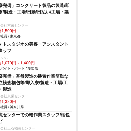
寮完備」コンクリート製品の製造/即
寮/製造・工場/日勤/日払い/工場・製
式会社京栄センター
1,500円
社員 / 東京都
ォトスタジオの美容・アシスタント
タッフ
io et.
1,070円～1,400円
バイト・パート / 愛知県
寮完備」基盤製造の装置作業簡単な
立検査梱包等/即入寮/製造・工場/工
・製造
式会社京栄センター
1,320円
社員 / 神奈川県
流センターでの軽作業スタッフ/梱包
ど
限会社三石物流センター