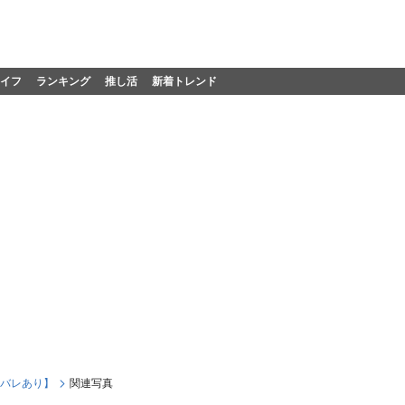
イフ
ランキング
推し活
新着トレンド
タバレあり】
関連写真