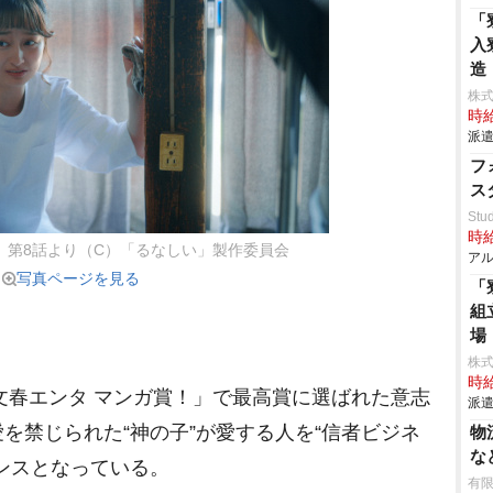
「
入
造
株
時給
派遣
フ
ス
Stud
時給
』第8話より（C）「るなしい」製作委員会
アル
写真ページを見る
「
組
場
株
時給
文春エンタ マンガ賞！」で最高賞に選ばれた意志
派遣
を禁じられた“神の子”が愛する人を“信者ビジネ
物
な
ンスとなっている。
有