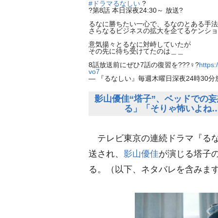
#ドラマるなしい
?
?第8話 本日深夜24:30～ 放送?
るなに勝ちたい一心で、るなのとある手法
さらなるビジネスの拡大を企てるケンショ
意気揚々とるなに対峙していたが
その先に待ち受けてたのは＿＿
8話放送前にぜひ7話の復習を???♀?
https:
vo7
— 『るなしい』毎週木曜日深夜24時30分放送
影山優佳“塔子”、ベッドでの
る」「そりゃ怖いよね
テレビ東京の連続ドラマ『るなし
送され、
影山優佳
が演じる塔子
る。（以下、ネタバレを含みま