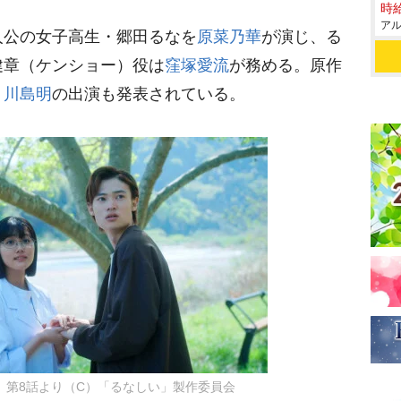
時給
アル
公の女子高生・郷田るなを
原菜乃華
が演じ、る
健章（ケンショー）役は
窪塚愛流
が務める。原作
・
川島明
の出演も発表されている。
』第8話より（C）「るなしい」製作委員会