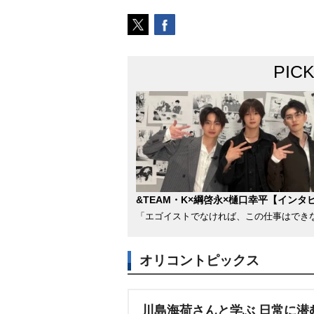
PIC
&TEAM・K×綱啓永×樋口幸平【インタ
「エゴイストでなければ、この仕事はでき
オリコントピックス
川島海荷さんと学ぶ 日常に潜