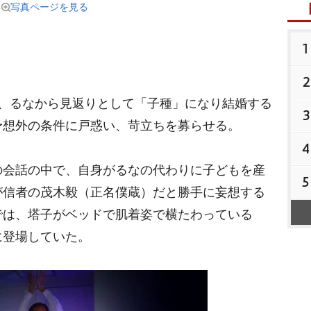
写真ページを見る
1
2
、るなから見返りとして「子種」になり結婚する
3
予想外の条件に戸惑い、苛立ちを募らせる。
4
会話の中で、自身がるなの代わりに子どもを産
5
が信者の茂木毅（正名僕蔵）だと勝手に妄想する
では、塔子がベッドで肌着姿で横たわっている
に登場していた。