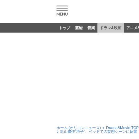
トップ
芸能
音楽
ドラマ&映画
アニメ
ホーム (オリコンニュース)
Drama&Movie TOP
影山優佳“塔子”、ベッドでの妄想シーンに反響