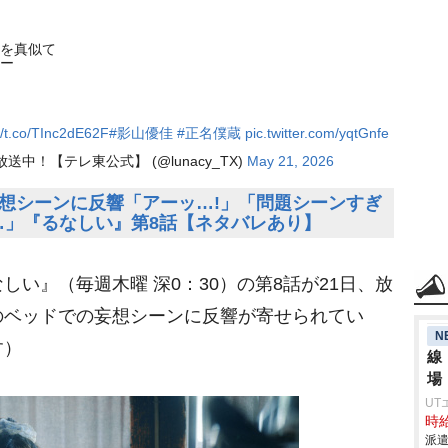
を真似て
ー
//t.co/TInc2dE62F
#影山優佳
#正名僕蔵
pic.twitter.com/yqtGnfe
中！【テレ東公式】 (@lunacy_TX)
May 21, 2026
妄想シーンに反響「アーッ…!」「問題シーンすぎ
…」『るなしい』第8話【ネタバレあり】
い』（毎週木曜 深0：30）の第8話が21日、放
のベッドでの妄想シーンに反響が寄せられてい
N
す）
線
場
UT
時給
派遣