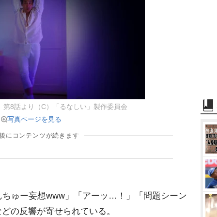
』第8話より（C）「るなしい」製作委員会
写真ページを見る
の後にコンテンツが続きます
ちゅー妄想www」「アーッ…！」「問題シーン
などの反響が寄せられている。