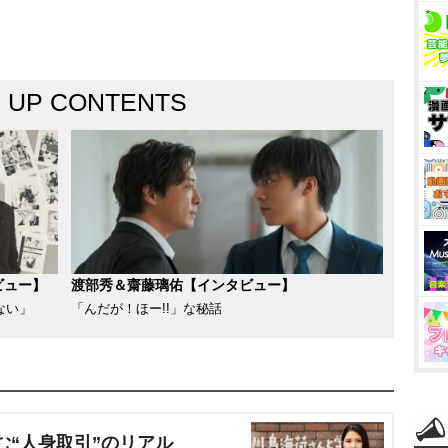
K UP CONTENTS
ビュー】
渡部秀＆齋藤璃佑【インタビュー】
ない」
「んだが！ほー!!」な秘話
む“人身取引”のリアル