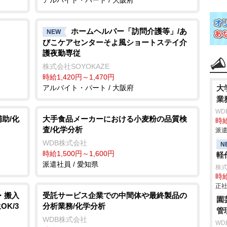
ホームヘルパー「訪問介護等」/あ
NEW
びこケアセンターそよ風ショートステイ介
護夜勤専従
株式会社SOYOKAZE
時給1,420円～1,470円
アルバイト・パート / 大阪府
大
業
WD
助/化
大手食品メーカーにおける小麦粉の品質検
時給
査/化学分析
派遣
WDB株式会社
N
時給1,500円～1,600円
軽作
派遣社員 / 愛知県
株
時給
正社
・搬入
受託サービス企業での中間体や最終製品の
園
OK/3
分析業務/化学分析
管
WDB株式会社
WD