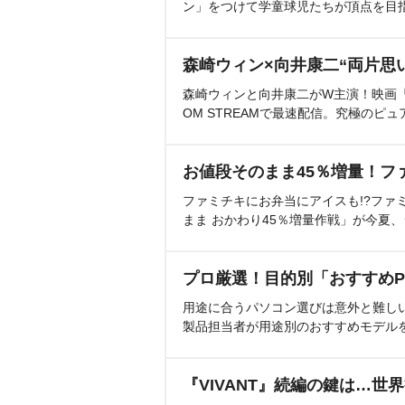
ン」をつけて学童球児たちが頂点を目
森崎ウィン×向井康二“両片思
森崎ウィンと向井康二がW主演！映画『（L
OM STREAMで最速配信。究極のピュ
お値段そのまま45％増量！フ
ファミチキにお弁当にアイスも!?ファ
まま おかわり45％増量作戦」が今夏
プロ厳選！目的別「おすすめP
用途に合うパソコン選びは意外と難し
製品担当者が用途別のおすすめモデル
『VIVANT』続編の鍵は…世