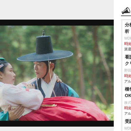
分
析
WD
時給
派遣
看
ク
野
時給
アル
梱
O
株
時給
アル
受
WD