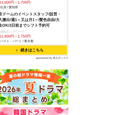
1,600円～1,700円
社員 / 愛知県
京ドームのイベントスタッフ/設営・
入搬出/週1～又は月1～/髪色自由/大
生OK/3日前までシフト予約可
式会社ビッグワーク
1,400円～1,750円
バイト・パート / 東京都
続きはこちら
sponsored by 求人ボックス