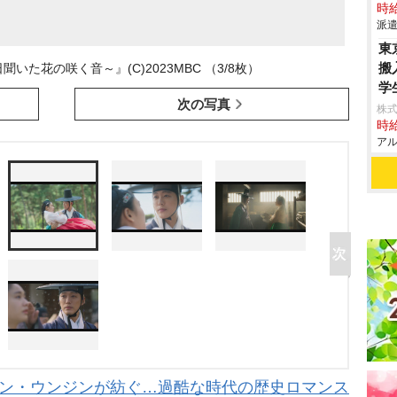
時給
派遣
東
搬
た花の咲く音～』(C)2023MBC （3/8枚）
学
次の写真
株
時給
アル
アン・ウンジンが紡ぐ…過酷な時代の歴史ロマンス