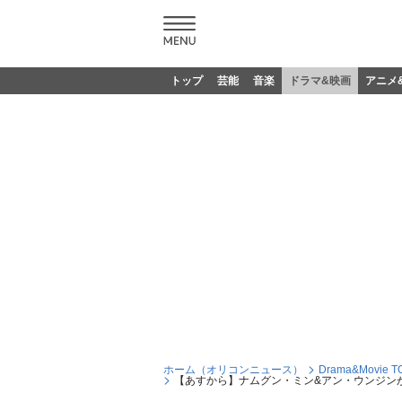
トップ
芸能
音楽
ドラマ&映画
アニメ
ホーム（オリコンニュース）
Drama&Movie T
【あすから】ナムグン・ミン&アン・ウンジン