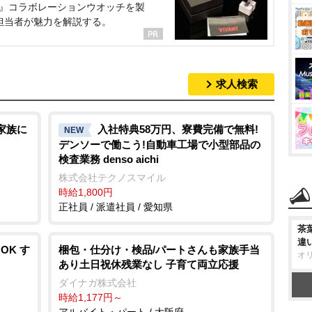
NT』コラボレーションウオッチを製
担当者が魅力を解説する。
求人検索
家族に
入社特典58万円、寮費完備で無料!
NEW
デンソーで働こう!自動車工場で小型部品の
検査業務 denso aichi
株式会社テクノスマイル
時給1,800円
正社員 / 派遣社員 / 愛知県
茶
違
OK す
梱包・仕分け・検品/パートさんも家族手当
オ
あり土日祝休残業なし 子育て両立応援
ダイナガ株式会社
時給1,177円～
アルバイト・パート / 大阪府