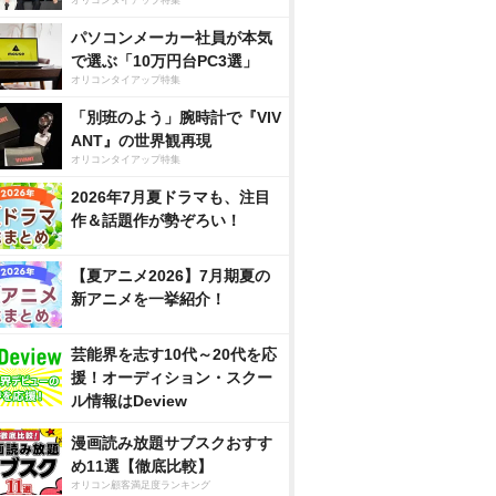
パソコンメーカー社員が本気
で選ぶ「10万円台PC3選」
オリコンタイアップ特集
「別班のよう」腕時計で『VIV
ANT』の世界観再現
オリコンタイアップ特集
2026年7月夏ドラマも、注目
作＆話題作が勢ぞろい！
【夏アニメ2026】7月期夏の
新アニメを一挙紹介！
芸能界を志す10代～20代を応
援！オーディション・スクー
ル情報はDeview
漫画読み放題サブスクおすす
め11選【徹底比較】
オリコン顧客満足度ランキング