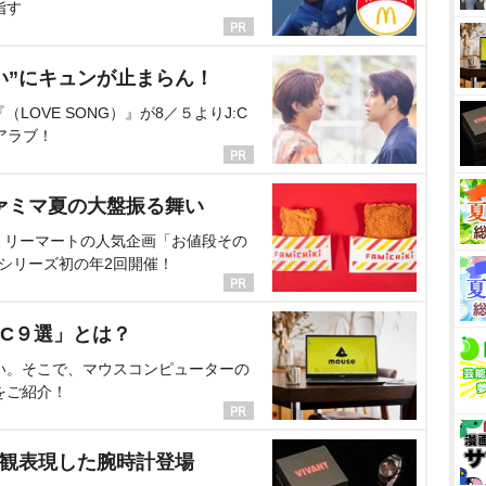
指す
い”にキュンが止まらん！
OVE SONG）』が8／５よりJ:C
アラブ！
ァミマ夏の大盤振る舞い
ミリーマートの人気企画「お値段その
、シリーズ初の年2回開催！
C９選」とは？
い。そこで、マウスコンピューターの
をご紹介！
界観表現した腕時計登場