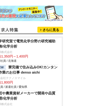
さらに見る
学研究室で電気化学分野の研究補助
務/化学分析
B株式会社
1,350円～1,400円
社員 / 北海道
寮完備で住み込みOK!カンタン
EW
業のお仕事 denso aichi
式会社テクノスマイル
1,800円
員 / 派遣社員 / 愛知県
芸や農業資材メーカーで開発や品質
理/化学分析
B株式会社