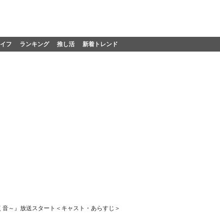
イフ
ランキング
推し活
新着トレンド
く音～』放送スタート＜キャスト・あらすじ＞