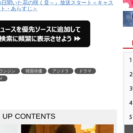
の日聞いた花の咲く音～』放送スタート＜キャス
ト・あらすじ＞
1
ウンジン
韓国俳優
アジドラ
ドラマ
2
メ
3
4
K UP CONTENTS
5