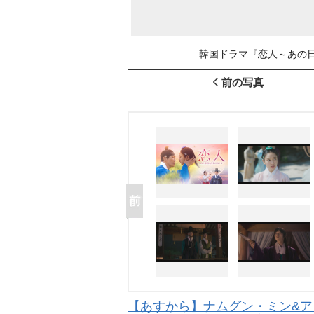
韓国ドラマ『恋人～あの日聞い
前の写真
【あすから】ナムグン・ミン&