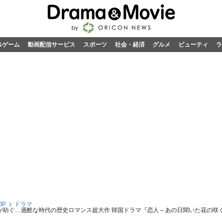
&ゲーム
動画配信サービス
スポーツ
社会・経済
グルメ
ビューティ
ラ
OP
ドラマ
が紡ぐ…過酷な時代の歴史ロマンス超大作 韓国ドラマ『恋人～あの日聞いた花の咲