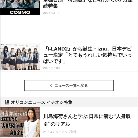
続特集
2025-03-11
『I-LAND2』から誕生・izna、日本デビ
ュー決定「とてもうれしい気持ちでいっ
ぱいです」
2026-07-09
ニュース一覧へ戻る
オリコンニュース イチオシ特集
川島海荷さんと学ぶ 日常に潜む“人身取
引”のリアル
オリコンタイアップ特集