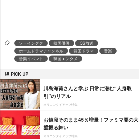
ソ・イングク
韓国俳優
CS放送
ホームドラマチャンネル
韓国ドラマ
音楽
音楽イベント
韓国エンタメ
PICK UP
川島海荷さんと学ぶ 日常に潜む“人身取
引”のリアル
オリコンタイアップ特集
お値段そのまま45％増量！ファミマ夏の大
盤振る舞い
オリコンタイアップ特集