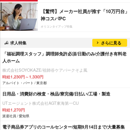
【驚愕】メーカー社員が推す「10万円台」
神コスパPC
オリコンタイアップ特集
求人特集
さらに見る
「福祉調理スタッフ」調理師免許必須/日勤のみ/介護付き有料老
人ホーム
株式会社SOYOKAZE/祖師谷ケアパークそよ風
時給1,230円～1,330円
アルバイト・パート / 東京都
日用品・消費財の検査・検品/寮完備/日払い/工場・製造
UTエージェント株式会社AGT東海第一CU
時給1,270円
派遣社員 / 愛知県
電子商品券アプリのコールセンター/短期9月14日まで/大量募集