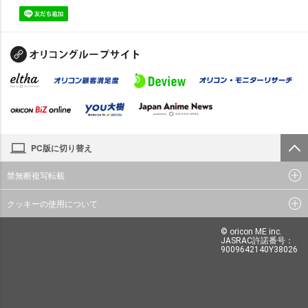
PC版に切り替え
禁無断複写転載
クッキーの使用について
© oricon ME inc.
JASRAC許諾番号：
9009642140Y38026