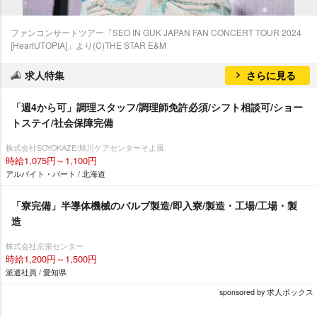
ファンコンサートツアー「SEO IN GUK JAPAN FAN CONCERT TOUR 2024
[HeartUTOPIA]」より(C)THE STAR E&M
求人特集
さらに見る
「週4から可」調理スタッフ/調理師免許必須/シフト相談可/ショー
トステイ/社会保障完備
株式会社SOYOKAZE/旭川ケアセンターそよ風
時給1,075円～1,100円
アルバイト・パート / 北海道
「寮完備」半導体機械のバルブ製造/即入寮/製造・工場/工場・製
造
株式会社京栄センター
時給1,200円～1,500円
派遣社員 / 愛知県
sponsored by 求人ボックス