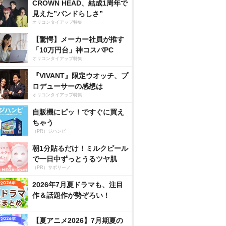
CROWN HEAD、結成1周年で
見えた”バンドらしさ”
オリコンタイアップ特集
【驚愕】メーカー社員が推す
「10万円台」神コスパPC
オリコンタイアップ特集
『VIVANT』限定ウオッチ、プ
ロデューサーの感想は
オリコンタイアップ特集
自販機にピッ！ですぐに買え
ちゃう
（PR）ジハンピ
朝1分貼るだけ！ミルクピール
で一日中ずっとうるツヤ肌
（PR）サボリーノ
2026年7月夏ドラマも、注目
作＆話題作が勢ぞろい！
【夏アニメ2026】7月期夏の