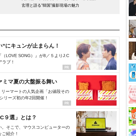
玄理と語る“韓国”撮影現場の魅力
い”にキュンが止まらん！
OVE SONG）』が8／５よりJ:C
アラブ！
ァミマ夏の大盤振る舞い
ミリーマートの人気企画「お値段その
、シリーズ初の年2回開催！
C９選」とは？
い。そこで、マウスコンピューターの
をご紹介！