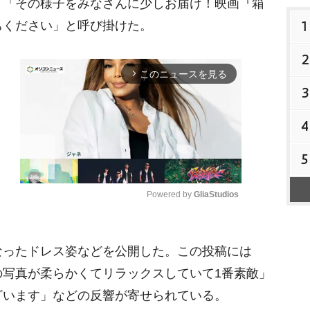
て「その様子をみなさんに少しお届け！映画『箱
1
ちください」と呼び掛けた。
2
このニュースを見る
arrow_forward_ios
3
4
5
Powered by 
GliaStudios
M
ったドレス姿などを公開した。この投稿には
u
t
の写真が柔らかくてリラックスしていて1番素敵」
e
ざいます」などの反響が寄せられている。