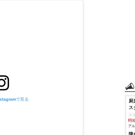
tagramで見る
厨
ス
コ
時給
アル
障