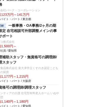
務
式会社パーク・コーポレーション
123万円～141万円
バイト・パート / 東京都
一般事務・OA事務/2ヶ月の期
EW
限定 在宅相談可外部調整メインの事
サポート
デコ株式会社
1,500円～
社員 / 愛知県
理補助スタッフ・無資格可の調理師/
理スタッフ
阪食品株式会社 泉大津市立くすのき認定こども
内の厨房
1,177円～1,215円
バイト・パート / 大阪府
資格可の調理師/調理スタッフ
ロンティアの介護 住宅型有料老人ホーム いぬ
の憩
1,140円～1,180円
バイト・パート / 愛知県