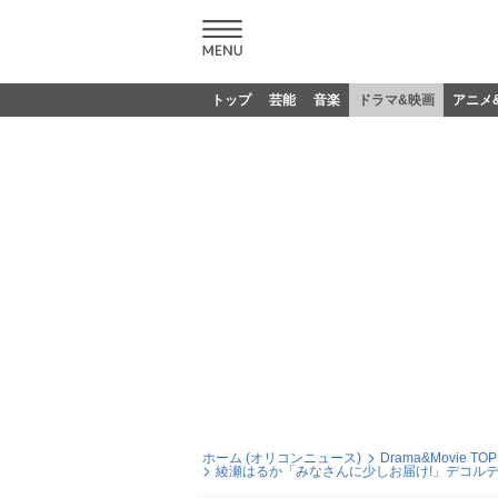
トップ
芸能
音楽
ドラマ&映画
アニメ
ホーム (オリコンニュース)
Drama&Movie TOP
綾瀬はるか「みなさんに少しお届け!」デコル