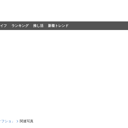
イフ
ランキング
推し活
新着トレンド
オフショ」
関連写真