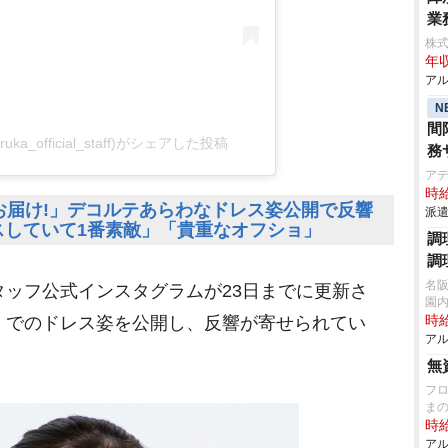
業
株
年収
アル
N
間
haruka_official_staff)がシェアした投稿
務
ア
時給
お届け!」デコルテあらわなドレス姿公開で反響
派遣
スしていて1番素敵」「貴重なオフショ」
調
調
名
タッフ公式インスタグラムが23日までに更新さ
園
」でのドレス姿を公開し、反響が寄せられてい
時給
アル
無
フ
ま
時給
アル