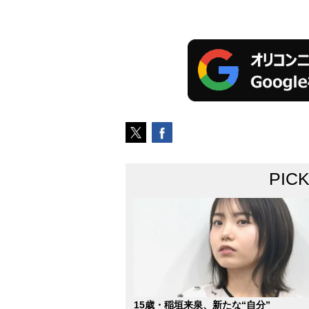
PIC
15歳・稲垣来泉、新たな“自分”