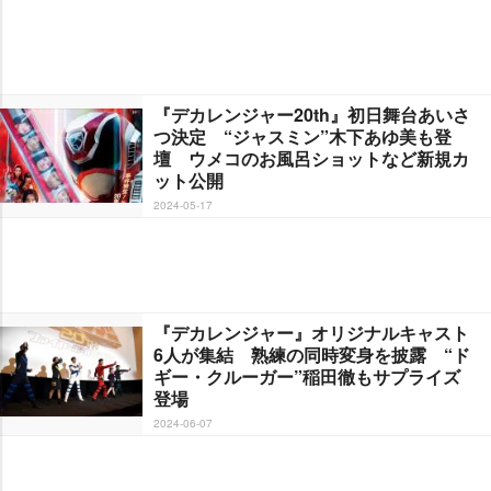
『デカレンジャー20th』初日舞台あいさ
つ決定 “ジャスミン”木下あゆ美も登
壇 ウメコのお風呂ショットなど新規カ
ット公開
2024-05-17
『デカレンジャー』オリジナルキャスト
6人が集結 熟練の同時変身を披露 “ド
ギー・クルーガー”稲田徹もサプライズ
登場
2024-06-07