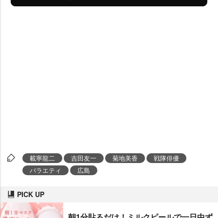
載寧龍二
吉田友一
菊地美香
戦隊俳優
バラエティ
広島
PICK UP
朝1分貼るだけ！ミルクピールで一日中ず