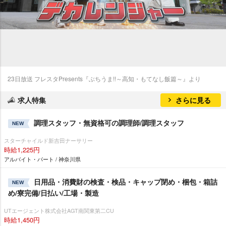
23日放送 フレスタPresents『ぶちうま!!～高知・もてなし飯篇～』より
求人特集
さらに見る
調理スタッフ・無資格可の調理師/調理スタッフ
NEW
スターチャイルド新吉田ナーサリー
時給1,225円
アルバイト・パート / 神奈川県
日用品・消費財の検査・検品・キャップ閉め・梱包・箱詰
NEW
め/寮完備/日払い/工場・製造
UTエージェント株式会社AGT南関東第二CU
時給1,450円