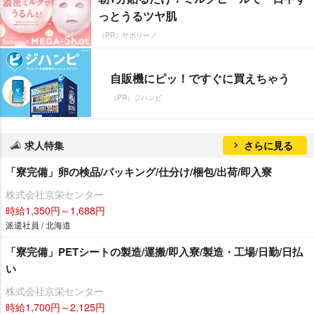
っとうるツヤ肌
（PR）サボリーノ
自販機にピッ！ですぐに買えちゃう
（PR）ジハンピ
求人特集
さらに見る
「寮完備」卵の検品/パッキング/仕分け/梱包/出荷/即入寮
株式会社京栄センター
時給1,350円～1,688円
派遣社員 / 北海道
「寮完備」PETシートの製造/運搬/即入寮/製造・工場/日勤/日払
い
株式会社京栄センター
時給1,700円～2,125円