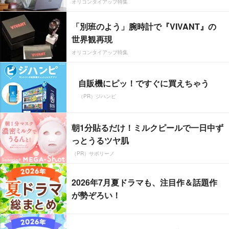
オリコンタイアップ特集
「別班のよう」腕時計で『VIVANT』の
世界観再現
オリコンタイアップ特集
自販機にピッ！ですぐに買えちゃう
（PR）ジハンピ
朝1分貼るだけ！ミルクピールで一日中ず
っとうるツヤ肌
（PR）サボリーノ
2026年7月夏ドラマも、注目作＆話題作
が勢ぞろい！