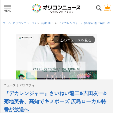
ホーム (オリコンニュース)
芸能 TOP
『デカレンジャー』さいねい龍二&吉田友一
このニュースを見る
arrow_forward_ios
ニュース
バラエティ
『デカレンジャー』さいねい龍二&吉田友一&
M
u
菊地美香、高知でキメポーズ 広島ローカル特
t
番が放送へ
e