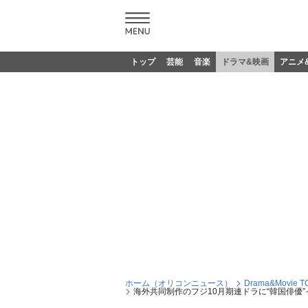
トップ
芸能
音楽
ドラマ&映画
アニメ
ホーム（オリコンニュース）
Drama&Movie T
海外共同制作のフジ10月期連ドラに“韓国俳優