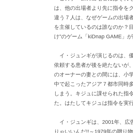
は、他の出場者より先に指令を
違う７人は、なぜゲームの出場
を主催しているのは誰なのか？目
け”のゲーム「kiDnap GAME
イ・ジュンギが演じるのは、優
依頼する患者が後を絶たないが
のオーナーの妻との間には、小
中で起こったアジア７都市同時
しまう。キジュに課せられた指
た。はたしてキジュは指令を実
イ・ジュンギは、2001年、広
りゃいいんだ!!～1979年の贈り