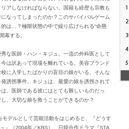
1
クリアしなければならない。国籍も経歴も宗教も
者になってしまったのか？このサバイバルゲーム
2
的は…？極限状態の中で繰り広げられる“命懸
3
」が開幕する。
4
秀な医師・ハン・キジュ。一流の外科医として
5
、今は訳あって現場を離れている。美容ブランド
学校に入学したばかりの盲目の娘がいる。そんな
多発誘拐事件。キジュは、最愛の娘を誘拐されて
令は、医師である彼にはとても難しいものだっ
行し、大切な娘を救うことができるのか？
告モデルとして芸能活動をはじめると、『どうす
物～』（2004年／KBS）、日韓合作ドラマ『STA