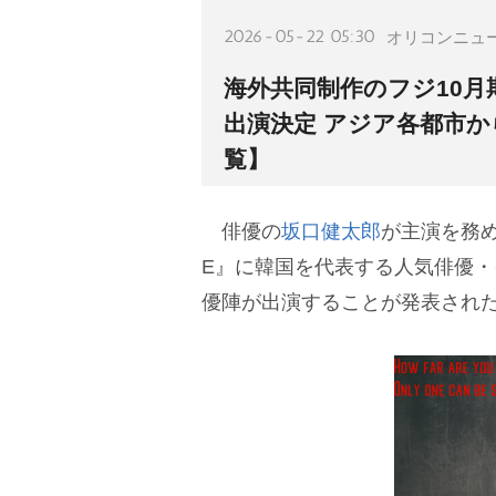
2026-05-22 05:30
オリコンニュ
海外共同制作のフジ10月
出演決定 アジア各都市
覧】
俳優の
坂口健太郎
が主演を務め
E』に韓国を代表する人気俳優
優陣が出演することが発表され