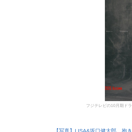
フジテレビの10月期ドラマ
【写真】LISA&坂口健太郎、抱