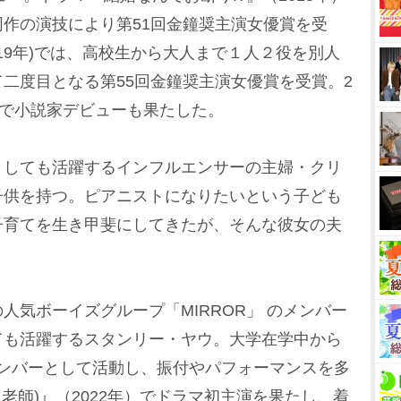
作の演技により第51回金鐘奨主演女優賞を受
19年)では、高校生から大人まで１人２役を別人
二度目となる第55回金鐘奨主演女優賞を受賞。2
』で小説家デビューも果たした。
しても活躍するインフルエンサーの主婦・クリ
子供を持つ。ピアニストになりたいという子ども
子育てを生き甲斐にしてきたが、そんな彼女の夫
気ボーイズグループ「MIRROR」 のメンバー
ても活躍するスタンリー・ヤウ。大学在学中から
」のメンバーとして活動し、振付やパフォーマンスを多
d(野人老師)』（2022年）でドラマ初主演を果たし、着