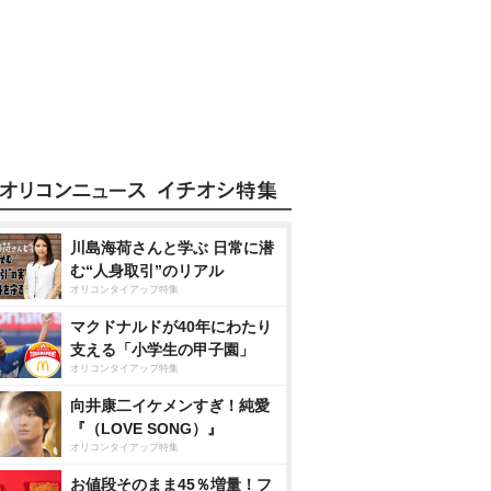
川島海荷さんと学ぶ 日常に潜
む“人身取引”のリアル
オリコンタイアップ特集
マクドナルドが40年にわたり
支える「小学生の甲子園」
オリコンタイアップ特集
向井康二イケメンすぎ！純愛
『（LOVE SONG）』
オリコンタイアップ特集
お値段そのまま45％増量！フ