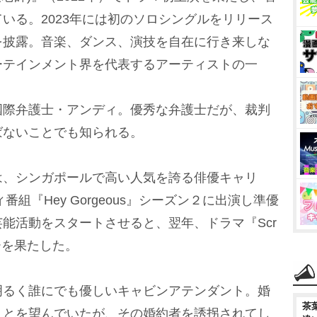
いる。2023年には初のソロシングルをリリース
を披露。音楽、ダンス、演技を自在に行き来しな
ーテインメント界を代表するアーティストの一
国際弁護士・アンディ。優秀な弁護士だが、裁判
ばないことでも知られる。
、シンガポールで高い人気を誇る俳優キャリ
番組『Hey Gorgeous』シーズン２に出演し準優
能活動をスタートさせると、翌年、ドラマ『Scr
ューを果たした。
るく誰にでも優しいキャビンアテンダント。婚
茶
ことを望んでいたが、その婚約者を誘拐されてし