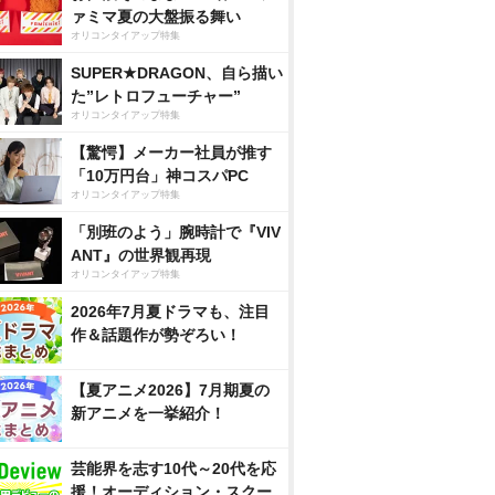
ァミマ夏の大盤振る舞い
オリコンタイアップ特集
SUPER★DRAGON、自ら描い
た”レトロフューチャー”
オリコンタイアップ特集
【驚愕】メーカー社員が推す
「10万円台」神コスパPC
オリコンタイアップ特集
「別班のよう」腕時計で『VIV
ANT』の世界観再現
オリコンタイアップ特集
2026年7月夏ドラマも、注目
作＆話題作が勢ぞろい！
【夏アニメ2026】7月期夏の
新アニメを一挙紹介！
芸能界を志す10代～20代を応
援！オーディション・スクー