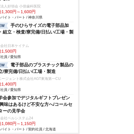
法人好領会 小俣歯科医院
1,300円～1,600円
バイト・パート / 神奈川県
手のひらサイズの電子部品加
EW
・組立・検査/寮完備/日払い/工場・製
式会社日本ケイテム
1,500円
社員 / 愛知県
電子部品のプラスチック製品の
EW
立/寮完備/日払い/工場・製造
エージェント株式会社AGT東海第一CU
1,400円
社員 / 愛知県
学会参加でデジタルギフトプレゼン
/興味はあるけど不安な方へ/コールセ
ターの見学会
会社ベルシステム24
1,080円～1,150円
バイト・パート / 契約社員 / 北海道