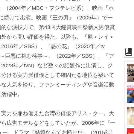
て-』（2004年／MBC・フジテレビ系）、映画『ホ
どに続けて出演。映画『王の男』（2005年）で一
的な演技力で、第43回大鐘賞映画祭新人男優賞
内外から高い評価を得た。以降も、『麗＜レイ＞
16年／SBS）、『悪の花』（2020年／tv
巨悪に挑む検事～』（2022年／SBS）、『ア
023年／tvN）など数々の話題作に出演し、ジ
じ分ける実力派俳優として確固たる地位を築いて
ルな人気を誇り、ファンミーティングや音楽活動
く活躍中。
実力を兼ね備えた台湾の俳優アリス・クー。大
ら広告モデルなどをしていたが、2006年に『一
ュー。ドラマ『結婚なんてお断り!?』（2015年）