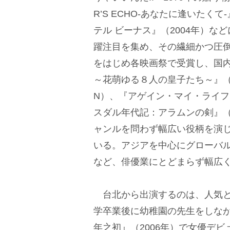
R’S ECHO-あなたに逢いたく
テル ビーナス』（2004年）な
躍注目を集め、その繊細かつ圧倒
をはじめ各映画祭で受賞し、国
～花萌ゆる８人の皇子たち～』（20
N）、『アゲイン・マイ・ライフ～
スダル年代記：アラムンの剣』（2
ャンルを問わず幅広い役柄を演
いる。アジアを中心にグローバ
など、俳優業にとどまらず幅広
台北から出演するのは、人気と
学卒業後に幼稚園の先生をしなが
年之初』（2006年）で女優デビ