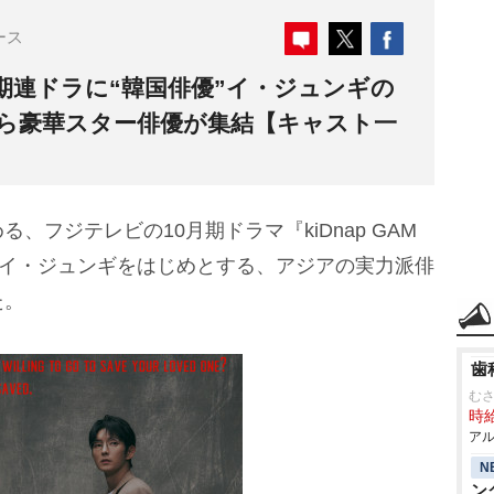
ース
期連ドラに“韓国俳優”イ・ジュンギの
から豪華スター俳優が集結【キャスト一
る、フジテレビの10月期ドラマ『kiDnap GAM
・イ・ジュンギをはじめとする、アジアの実力派俳
た。
歯
む
時給
アル
N
ン