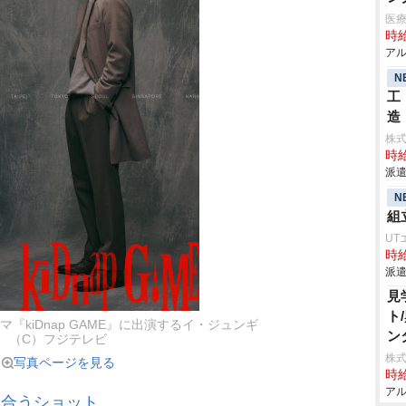
医療
時給
アル
N
工
造
株
時給
派遣
N
組
UT
時給
派遣
見
ト
『kiDnap GAME』に出演するイ・ジュンギ
ン
（C）フジテレビ
株式
写真ページを見る
時給
アル
き合うショット