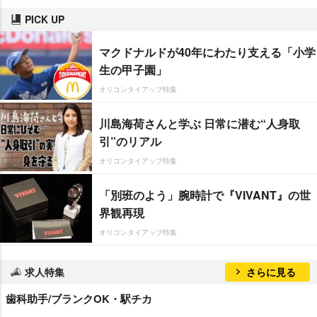
PICK UP
マクドナルドが40年にわたり支える「小学
生の甲子園」
オリコンタイアップ特集
川島海荷さんと学ぶ 日常に潜む“人身取
引”のリアル
オリコンタイアップ特集
「別班のよう」腕時計で『VIVANT』の世
界観再現
オリコンタイアップ特集
求人特集
さらに見る
歯科助手/ブランクOK・駅チカ