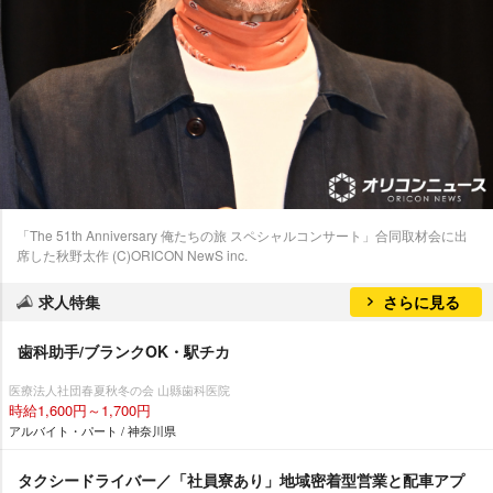
「The 51th Anniversary 俺たちの旅 スペシャルコンサート」合同取材会に出
席した秋野太作 (C)ORICON NewS inc.
求人特集
さらに見る
歯科助手/ブランクOK・駅チカ
医療法人社団春夏秋冬の会 山縣歯科医院
時給1,600円～1,700円
アルバイト・パート / 神奈川県
タクシードライバー／「社員寮あり」地域密着型営業と配車アプ