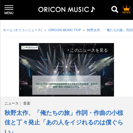
ホーム (オリコンニュース)
ORICON MUSIC TOP
秋野太作、「俺たちの旅」作詞
このニュースを見る
arrow_forward_ios
ニュース
音楽
秋野太作、「俺たちの旅」作詞・作曲の小椋
M
u
佳と丁々発止「あの人をイジれるのは僕ぐら
t
い」
e