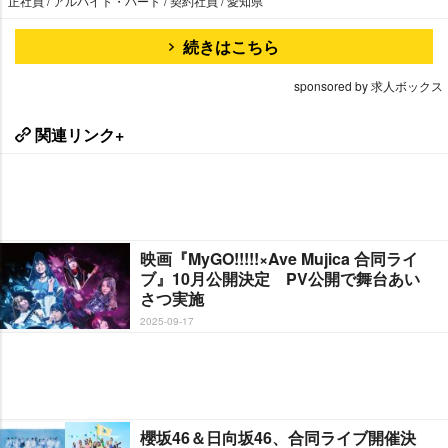
正社員 / アルバイト・パート / 契約社員 / 愛知県
続きはこちら
sponsored by 求人ボックス
関連リンク+
映画『MyGO!!!!!×Ave Mujica 合同ライ
ブ』10月公開決定 PV公開で舞台あい
さつ実施
2025-09-17
櫻坂46＆日向坂46、合同ライブ開催決