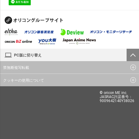
PC版に切り替え
禁無断複写転載
クッキーの使用について
© oricon ME inc.
JASRAC許諾番号：
9009642140Y38026