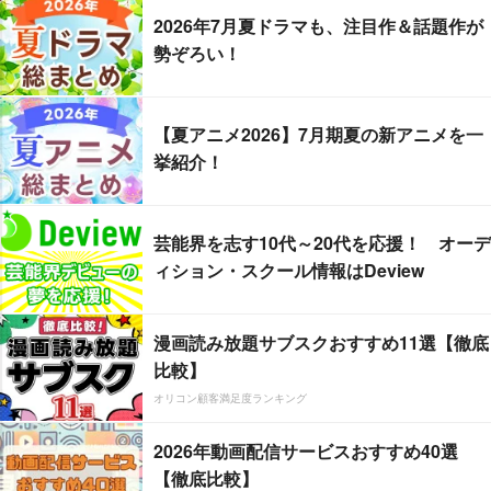
2026年7月夏ドラマも、注目作＆話題作が
勢ぞろい！
【夏アニメ2026】7月期夏の新アニメを一
挙紹介！
芸能界を志す10代～20代を応援！ オーデ
ィション・スクール情報はDeview
漫画読み放題サブスクおすすめ11選【徹底
比較】
オリコン顧客満足度ランキング
2026年動画配信サービスおすすめ40選
【徹底比較】