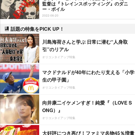
監督は『トレインスポッティング』のダニ
ー・ボイル
2022-06-20
話題の特集をPICK UP！
川島海荷さんと学ぶ 日常に潜む“人身取
引”のリアル
オリコンタイアップ特集
マクドナルドが40年にわたり支える「小学
生の甲子園」
オリコンタイアップ特集
向井康二イケメンすぎ！純愛『（LOVE S
ONG）』
オリコンタイアップ特集
大好評につき再び！ファミマ名物45％増量