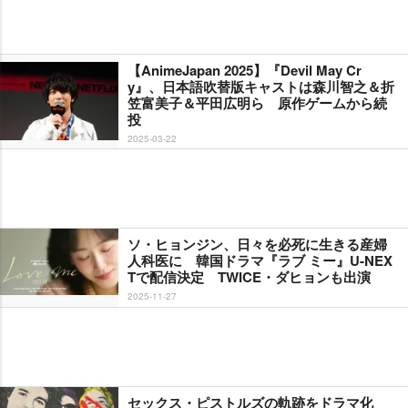
【AnimeJapan 2025】『Devil May Cr
y』、日本語吹替版キャストは森川智之＆折
笠富美子＆平田広明ら 原作ゲームから続
投
2025-03-22
ソ・ヒョンジン、日々を必死に生きる産婦
人科医に 韓国ドラマ『ラブ ミー』U-NEX
Tで配信決定 TWICE・ダヒョンも出演
2025-11-27
セックス・ピストルズの軌跡をドラマ化