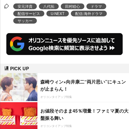
は
安元洋貴
、
八代拓
、
田村睦心
ら
安元洋貴
八代拓
田村睦心
ドラマ
豪華声優陣が参加する。
配信サービス
U-NEXT
配信:海外ドラマ
サッカー
PICK UP
森崎ウィン×向井康二“両片思い”にキュン
が止まらん！
オリコンタイアップ特集
お値段そのまま45％増量！ファミマ夏の大
盤振る舞い
オリコンタイアップ特集