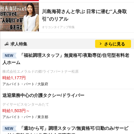
川島海荷さんと学ぶ 日常に潜む“人身取
引”のリアル
オリコンタイアップ特集
求人特集
さらに見る
「福祉調理スタッフ」無資格可/夜勤専従/住宅型有料老
NEW
人ホーム
株式会社エメラルドの郷/ライフパートナー松原
時給1,177円
アルバイト・パート / 大阪府
送迎業務中心の介護タクシー/ドライバー
デイサービスセンターみたて
時給1,503円～
アルバイト・パート / 東京都
「週3から可」調理スタッフ/無資格可/日勤のみ/サービ
NEW