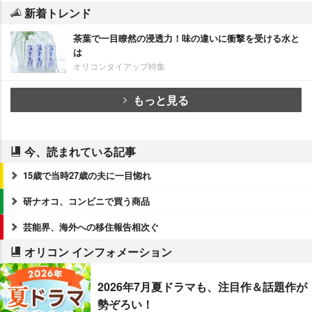
新着トレンド
茶葉で一目瞭然の浸透力！味の違いに衝撃を受ける水と
は
オリコンタイアップ特集
もっと見る
今、読まれている記事
15歳で当時27歳の夫に一目惚れ
研ナオコ、コンビニで買う商品
芸能界、海外への移住報告相次ぐ
オリコン インフォメーション
2026年7月夏ドラマも、注目作＆話題作が
勢ぞろい！