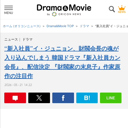
ホーム (オリコンニュース)
Drama&Movie TOP
ドラマ
“新入社員”イ・ジュ
ニュース
ドラマ
“新入社員”イ・ジュニョン、財閥会長の魂が
入り込んでしまう 韓国ドラマ『新入社員カン
会長』、配信決定 『財閥家の末息子』作家原
作の注目作
2026-05-21 14:22