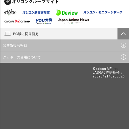
PC版に切り替え
禁無断複写転載
クッキーの使用について
© oricon ME inc.
JASRAC許諾番号：
9009642140Y38026