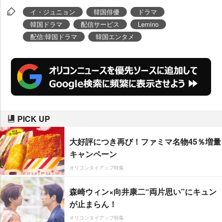
イ・ジュニョン
韓国俳優
ドラマ
韓国ドラマ
配信サービス
Lemino
配信:韓国ドラマ
韓国エンタメ
PICK UP
大好評につき再び！ファミマ名物45％増量
キャンペーン
オリコンタイアップ特集
森崎ウィン×向井康二“両片思い”にキュン
が止まらん！
オリコンタイアップ特集