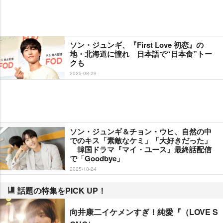
ソン・ジュンギ、『First Love 初恋』の
地・北海道に憧れ 日本語で“日本食”トー
クも
2025-08-29
ソン・ジュンギ＆チョン・ウヒ、自然の中
でのキス「素敵なケミ」「大好きだった」
韓国ドラマ『マイ・ユース』最終話配信
で「Goodbye」
2025-10-24
話題の特集をPICK UP！
向井康二イケメンすぎ！純愛『（LOVE S