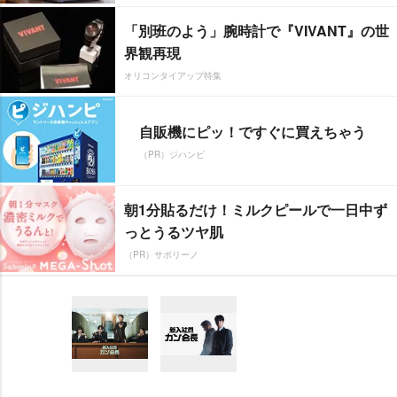
「別班のよう」腕時計で『VIVANT』の世
界観再現
オリコンタイアップ特集
自販機にピッ！ですぐに買えちゃう
（PR）ジハンピ
朝1分貼るだけ！ミルクピールで一日中ず
っとうるツヤ肌
（PR）サボリーノ