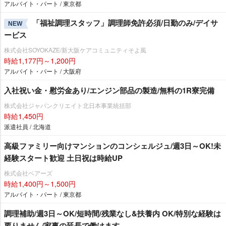
アルバイト・パート / 東京都
「福祉調理スタッフ」調理師免許必須/日勤のみ/デイサ
NEW
ービス
株式会社SOYOKAZE/新大阪ケアコミュニティそよ風
時給1,177円～1,200円
アルバイト・パート / 大阪府
入社祝い金・慰労金あり/エンジン部品の製造/無料の1R寮完備
株式会社ジャパンクリエイト北日本事業統括部
時給1,450円
派遣社員 / 北海道
高級ファミリー向けマンションのコンシェルジュ/週3日～OK!未
経験スタート歓迎 土日祝は時給UP
株式会社ベアーズ
時給1,400円～1,500円
アルバイト・パート / 東京都
調理補助/週3日～OK/短時間/残業なし&扶養内 OK/特別な経験は
要りません/家事の延長で働けます