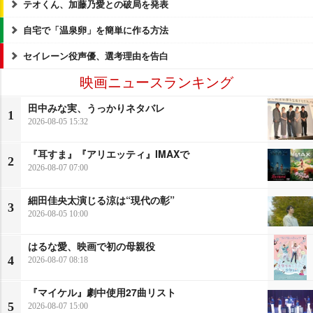
テオくん、加藤乃愛との破局を発表
自宅で「温泉卵」を簡単に作る方法
セイレーン役声優、選考理由を告白
映画ニュースランキング
田中みな実、うっかりネタバレ
1
2026-08-05 15:32
『耳すま』『アリエッティ』IMAXで
2
2026-08-07 07:00
細田佳央太演じる涼は“現代の彰”
3
2026-08-05 10:00
はるな愛、映画で初の母親役
4
2026-08-07 08:18
『マイケル』劇中使用27曲リスト
5
2026-08-07 15:00