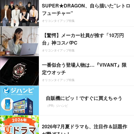
SUPER★DRAGON、自ら描いた”レトロ
フューチャー”
オリコンタイアップ特集
【驚愕】メーカー社員が推す「10万円
台」神コスパPC
オリコンタイアップ特集
一番似合う登場人物は…『VIVANT』限
定ウオッチ
オリコンタイアップ特集
自販機にピッ！ですぐに買えちゃう
（PR）ジハンピ
2026年7月夏ドラマも、注目作＆話題作
が勢ぞろい！