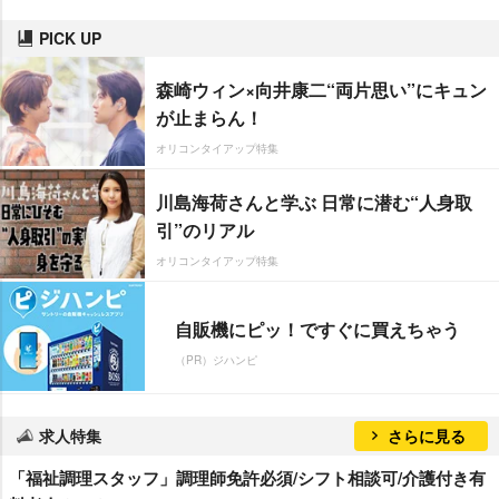
PICK UP
森崎ウィン×向井康二“両片思い”にキュン
が止まらん！
オリコンタイアップ特集
川島海荷さんと学ぶ 日常に潜む“人身取
引”のリアル
オリコンタイアップ特集
自販機にピッ！ですぐに買えちゃう
（PR）ジハンピ
求人特集
さらに見る
「福祉調理スタッフ」調理師免許必須/シフト相談可/介護付き有