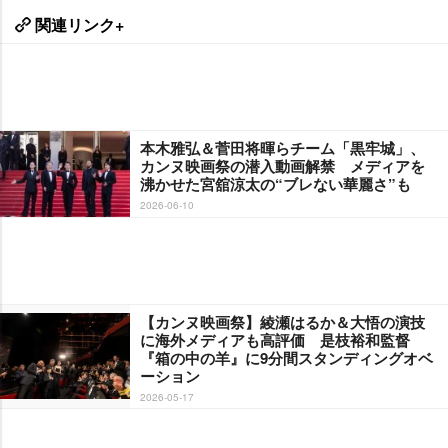
関連リンク+
本木雅弘＆菅田将暉らチーム「黒牢城」、
カンヌ映画祭の潜入動画解禁 メディアを
沸かせた宮舘涼太の“ブレない華麗さ”も
2026-06-10
【カンヌ映画祭】綾瀬はるか＆大悟の演技
に海外メディアも高評価 是枝裕和監督
『箱の中の羊』に9分間スタンディングオベ
ーション
2026-05-17