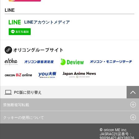
LINE
LINEアカウントメディア
PC版に切り替え
禁無断複写転載
クッキーの使用について
© oricon ME inc.
JASRAC許諾番号：
9009642140Y38026