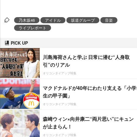
乃木坂46
アイドル
坂道グループ
音楽
ライブレポート
PICK UP
川島海荷さんと学ぶ 日常に潜む“人身取
引”のリアル
オリコンタイアップ特集
マクドナルドが40年にわたり支える「小学
生の甲子園」
オリコンタイアップ特集
森崎ウィン×向井康二“両片思い”にキュン
が止まらん！
オリコンタイアップ特集