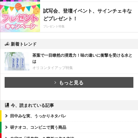
試写会、登壇イベント、サインチェキな
どプレゼント！
プレゼント特集
新着トレンド
茶葉で一目瞭然の浸透力！味の違いに衝撃を受ける水と
は
オリコンタイアップ特集
もっと見る
今、読まれている記事
田中みな実、うっかりネタバレ
研ナオコ、コンビニで買う商品