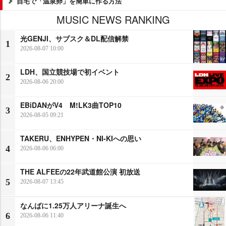
自宅で「温泉卵」を簡単に作る方法
MUSIC NEWS RANKING
光GENJI、サブスク＆DL配信解禁
1
2026-08-07 10:00
LDH、国立競技場で初イベント
2
2026-08-06 20:00
EBiDANがV4 M!LK3曲TOP10
3
2026-08-05 09:21
TAKERU、ENHYPEN・NI-KIへの思い
4
2026-08-06 06:00
THE ALFEEの22年武道館公演 初放送
5
2026-08-07 13:45
なんばに1.25万人アリーナ誕生へ
6
2026-08-06 11:40