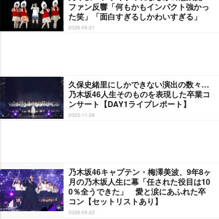
ファン反響「何もかもインパクト強かっ
た笑」「面白すぎるしかわいすぎる」
2026-05-21
久保史緒里にしかできない演出の数々…
乃木坂46人生そのものを表現した卒業コ
ンサート【DAY1ライブレポート】
2025-11-28
乃木坂46キャプテン・梅澤美波、9年8ヶ
月の乃木坂人生に幕「任された役目は10
0％全うできた」 愛と涙にあふれた卒
コン【セットリストあり】
2026-05-22