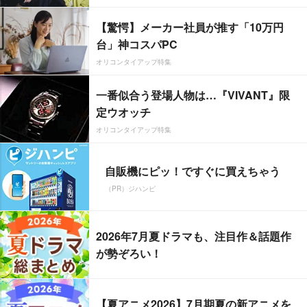
【驚愕】メーカー社員が推す「10万円
台」神コスパPC
オリコンタイアップ特集
一番似合う登場人物は…『VIVANT』限
定ウオッチ
オリコンタイアップ特集
自販機にピッ！ですぐに買えちゃう
（PR）ジハンピ
2026年7月夏ドラマも、注目作＆話題作
が勢ぞろい！
【夏アニメ2026】7月期夏の新アニメを