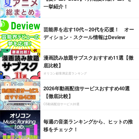
一挙紹介！
芸能界を志す10代～20代を応援！ オー
ディション・スクール情報はDeview
漫画読み放題サブスクおすすめ11選【徹
底比較】
オリコン顧客満足度ランキング
2026年動画配信サービスおすすめ40選
【徹底比較】
CS動画配信サービス20選
毎週の音楽ランキングから、ヒットの推
移をチェック！