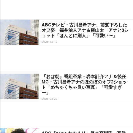
ABCテレビ・古川昌希アナ、前髪下ろした
オフ姿 福井治人アナ＆横山太一アナと3シ
ョット「ほんとに別人」「可愛い〜」
2025-12-17
『おは朝』番組卒業・岩本計介アナ＆後任
MC・古川昌希アナのほのぼのオフ2ショッ
ト「めちゃくちゃ良い写真」「可愛すぎ
ー」
2026-03-30
ABC『news おかえり』尾木直樹氏、卒業