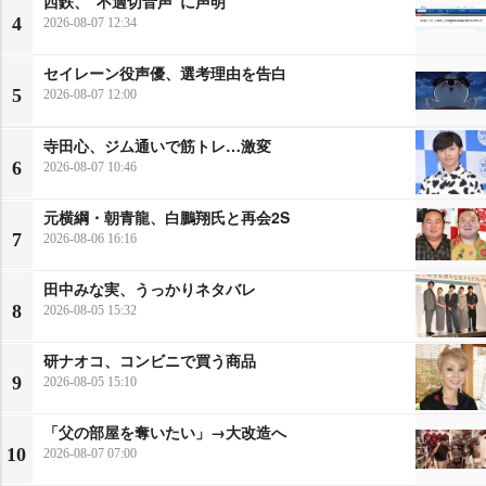
西鉄、“不適切音声”に声明
4
2026-08-07 12:34
セイレーン役声優、選考理由を告白
5
2026-08-07 12:00
寺田心、ジム通いで筋トレ…激変
6
2026-08-07 10:46
元横綱・朝青龍、白鵬翔氏と再会2S
7
2026-08-06 16:16
田中みな実、うっかりネタバレ
8
2026-08-05 15:32
研ナオコ、コンビニで買う商品
9
2026-08-05 15:10
「父の部屋を奪いたい」→大改造へ
10
2026-08-07 07:00