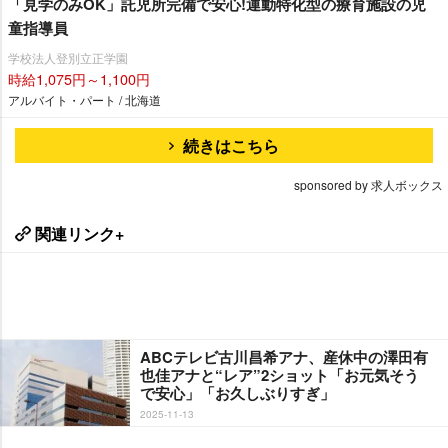
「見学のみOK」託児所完備で安心!運動特化型の療育施設の児
童指導員
学校法人登別立正学園
時給1,075円～1,100円
アルバイト・パート / 北海道
続きはこちら
sponsored by 求人ボックス
関連リンク+
ABCテレビ古川昌希アナ、産休中の澤田有
也佳アナと“レア”2ショット「お元気そう
で安心」「お久しぶりすぎ」
2025-11-13