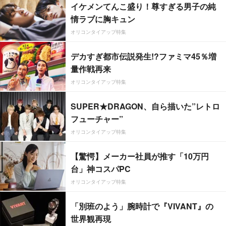
イケメンてんこ盛り！尊すぎる男子の純
情ラブに胸キュン
オリコンタイアップ特集
デカすぎ都市伝説発生!?ファミマ45％増
量作戦再来
オリコンタイアップ特集
SUPER★DRAGON、自ら描いた”レトロ
フューチャー”
オリコンタイアップ特集
【驚愕】メーカー社員が推す「10万円
台」神コスパPC
オリコンタイアップ特集
「別班のよう」腕時計で『VIVANT』の
世界観再現