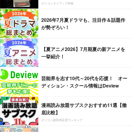
オリコンタイアップ特集
2026年7月夏ドラマも、注目作＆話題作
が勢ぞろい！
【夏アニメ2026】7月期夏の新アニメを
一挙紹介！
芸能界を志す10代～20代を応援！ オー
ディション・スクール情報はDeview
漫画読み放題サブスクおすすめ11選【徹
底比較】
オリコン顧客満足度ランキング