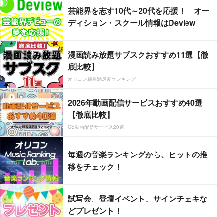
芸能界を志す10代～20代を応援！ オー
ディション・スクール情報はDeview
漫画読み放題サブスクおすすめ11選【徹
底比較】
オリコン顧客満足度ランキング
2026年動画配信サービスおすすめ40選
【徹底比較】
CS動画配信サービス20選
毎週の音楽ランキングから、ヒットの推
移をチェック！
試写会、登壇イベント、サインチェキな
どプレゼント！