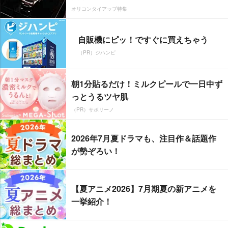
オリコンタイアップ特集
自販機にピッ！ですぐに買えちゃう
（PR）ジハンピ
朝1分貼るだけ！ミルクピールで一日中ず
っとうるツヤ肌
（PR）サボリーノ
2026年7月夏ドラマも、注目作＆話題作
が勢ぞろい！
【夏アニメ2026】7月期夏の新アニメを
一挙紹介！