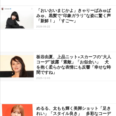
「おいおいまじかよ」きゃりーぱみゅぱ
みゅ、黒髪で“印象ガラリ”な姿に驚く声
「新鮮！」「すご〜」
2026-06-22
板谷由夏、上品ニット×スカーフの“大人
コーデ”披露「素敵」「お似合い」 犬
を抱く柔らかな表情にも反響「幸せな時
間ですね」
2025-12-03
めるる、太もも輝く美脚ショット「足き
れい」「スタイル良き」 多彩なコーデ