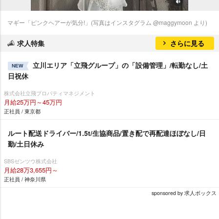
マギー「ピンクヘアーが気分!」(写真はインスタグラム @maggymoon より)
求人特集
さらに見る
立川エリア「立飛グループ」の「設備管理」/転勤なし/土
NEW
日祝休
株式会社立飛プロパティマネジメント
月給25万円～45万円
正社員 / 東京都
ルート配送ドライバー/1.5t/生協商品/置き配で再配達ほぼなし/日
勤/土日休み
SBSゼンツウ株式会社
月給28万3,655円～
正社員 / 神奈川県
sponsored by 求人ボックス