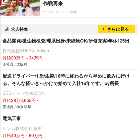
作戦再来
オリコンタイアップ特集
求人特集
さらに見る
食品開発/微生物検査/理系出身/未経験OK/研修充実/年休125日
株式会社BREXA Advan
月給20万円～34万円
正社員 / 大阪府
配送ドライバー/1.5t/生協/16時に終わるから早めに飲みに行け
る。そんな軽いきっかけで始めて入社16年です。by所長
SBSゼンツウ株式会社
月給28万3,655円～
正社員 / 神奈川県
電気工事
シンカ株式会社 愛知
月給40万円～60万円