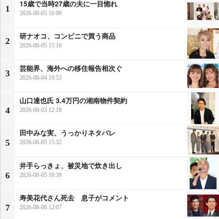
15歳で当時27歳の夫に一目惚れ
1
2026-08-05 16:09
研ナオコ、コンビニで買う商品
2
2026-08-05 15:10
芸能界、海外への移住報告相次ぐ
3
2026-08-04 19:53
山口達也氏 3.4万円の湘南物件契約
4
2026-08-03 12:18
田中みな実、うっかりネタバレ
5
2026-08-05 15:32
井手らっきょ、被災地で炊き出し
6
2026-08-05 10:39
寿美花代さん死去 息子がコメント
7
2026-08-06 12:07