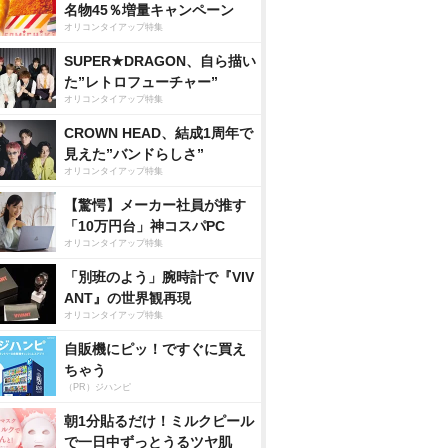
名物45％増量キャンペーン
オリコンタイアップ特集
SUPER★DRAGON、自ら描い
た”レトロフューチャー”
オリコンタイアップ特集
CROWN HEAD、結成1周年で
見えた”バンドらしさ”
オリコンタイアップ特集
【驚愕】メーカー社員が推す
「10万円台」神コスパPC
オリコンタイアップ特集
「別班のよう」腕時計で『VIV
ANT』の世界観再現
オリコンタイアップ特集
自販機にピッ！ですぐに買え
ちゃう
（PR）ジハンピ
朝1分貼るだけ！ミルクピール
で一日中ずっとうるツヤ肌