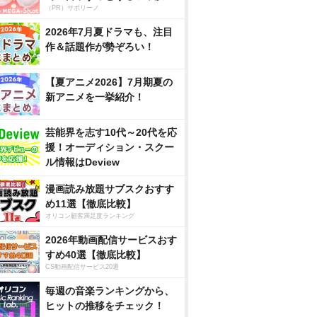
（PR）サボリーノ
2026年7月夏ドラマも、注目
作＆話題作が勢ぞろい！
【夏アニメ2026】7月期夏の
新アニメを一挙紹介！
芸能界を志す10代～20代を応
援！オーディション・スクー
ル情報はDeview
漫画読み放題サブスクおすす
め11選【徹底比較】
オリコン顧客満足度ランキング
2026年動画配信サービスおす
すめ40選【徹底比較】
CS動画配信サービス20選
毎週の音楽ランキングから、
ヒットの推移をチェック！