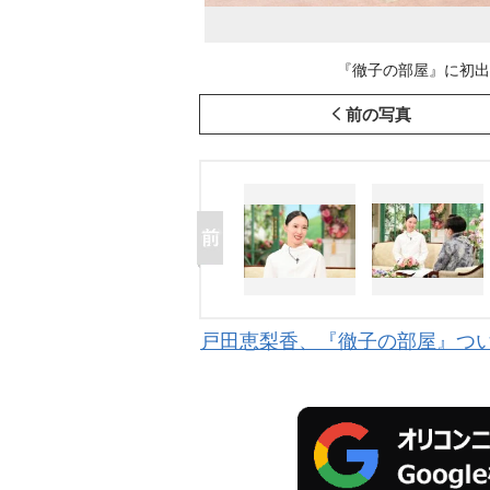
『徹子の部屋』に初出演
前の写真
戸田恵梨香、『徹子の部屋』つい