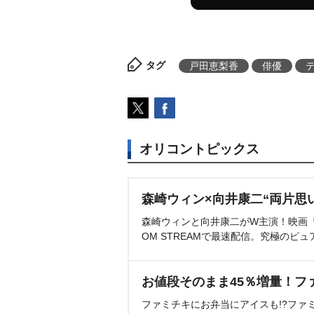
タグ
戸田恵梨香
俳優
オリコントピックス
森崎ウィン×向井康二“両片思
森崎ウィンと向井康二がW主演！映画『（L
OM STREAMで最速配信。究極のピュ
お値段そのまま45％増量！フ
ファミチキにお弁当にアイスも!?ファ