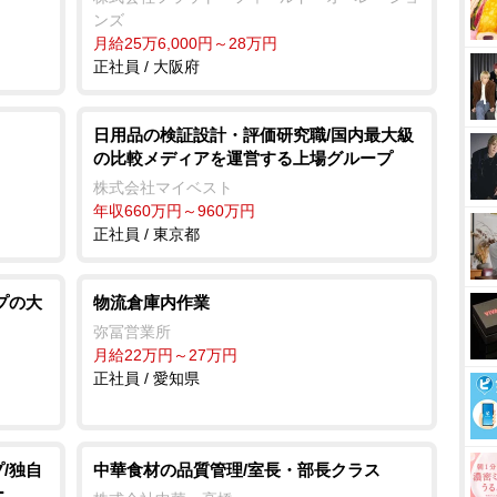
ンズ
月給25万6,000円～28万円
正社員 / 大阪府
日用品の検証設計・評価研究職/国内最大級
の比較メディアを運営する上場グループ
株式会社マイベスト
年収660万円～960万円
正社員 / 東京都
プの大
物流倉庫内作業
弥冨営業所
月給22万円～27万円
正社員 / 愛知県
/独自
中華食材の品質管理/室長・部長クラス
ー