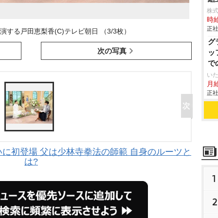
株
時給
正社
する戸田恵梨香(C)テレビ朝日 （3/3枚）
グ
次の写真
ッ
で
いた
月給
正社
に初登場 父は少林寺拳法の師範 自身のルーツと
は?
1
2