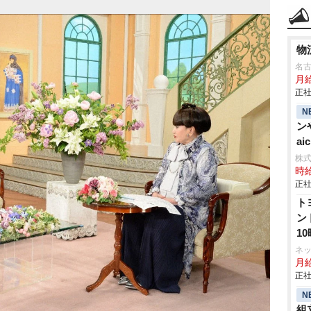
物
名
月
正社
N
ン
aic
株
時給
正社
ト
ン
1
ネ
月
正社
N
組立