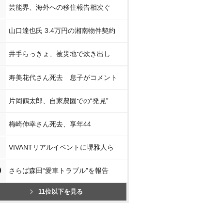
芸能界、海外への移住報告相次ぐ
山口達也氏 3.4万円の湘南物件契約
井手らっきょ、被災地で炊き出し
寿美花代さん死去 息子がコメント
片岡鶴太郎、自家農園での“発見”
梅崎伸幸さん死去、享年44
VIVANTリアルイベントに堺雅人ら
0
さらば森田“愛車トラブル”を報告
11位以下を見る