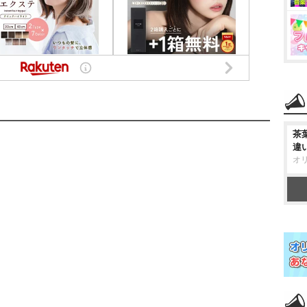
茶
違
オ