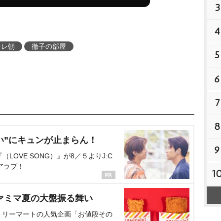
3
4
テレ朝
徹子の部屋
5
6
7
8
い”にキュンが止まらん！
9
OVE SONG）』が8／５よりJ:C
アラブ！
1
ァミマ夏の大盤振る舞い
ミリーマートの人気企画「お値段その