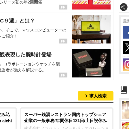
、シリーズ初の年2回開催！
C９選」とは？
最
い。そこで、マウスコンピューターの
をご紹介！
界観表現した腕時計登場
NT』コラボレーションウオッチを製
担当者が魅力を解説する。
求人検索
住み込
スーパー銭湯レストラン国内トップシェア
企業の一般事務/年間休日121日/土日祝休み
ichi
株式会社フラット・フィールド・オペレーショ