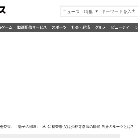
ニュース・特集
&ゲーム
動画配信サービス
スポーツ
社会・経済
グルメ
ビューティ
ラ
恵梨香、『徹子の部屋』ついに初登場 父は少林寺拳法の師範 自身のルーツとは?