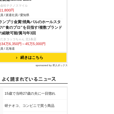
式会社テクノスマイル
1,800円
員 / 派遣社員 / 愛知県
ランプリ金賞!焼鳥バルのホールスタ
フ/“食のプロ”を目指す!複数ブランド
の経験可能/賞与年3回
だきコッコちゃん 北1条店
34万6,350円～45万5,000円
員 / 北海道
続きはこちら
sponsored by 求人ボックス
15歳で当時27歳の夫に一目惚れ
研ナオコ、コンビニで買う商品