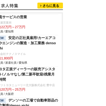
さらに見る
流サービスの営業
古屋営業所
給22万円～27万円
員 / 愛知県
安定の正社員雇用!カーエアコ
EW
やエンジンの製造・加工業務 denso
hi
式会社テクノスマイル
1,800円
員 / 派遣社員 / 愛知県
ヨタ正規ディーラーの販売アシスタ
ト/ノルマなし/第二新卒歓迎/残業月
0時間
ッツトヨタニューリー北大阪株式会社 豊中店
給20万円～25万円
員 / 大阪府
デンソーの工場で自動車部品の
EW
製造/denso aichi