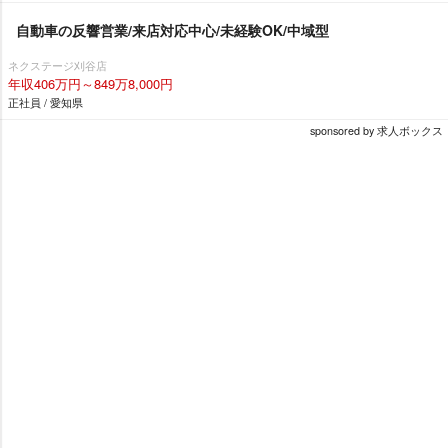
自動車の反響営業/来店対応中心/未経験OK/中域型
ネクステージ刈谷店
年収406万円～849万8,000円
正社員 / 愛知県
sponsored by 求人ボックス