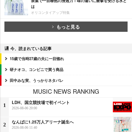
茶葉で一目瞭然の浸透力！味の違いに衝撃を受ける水と
は
オリコンタイアップ特集
もっと見る
今、読まれている記事
15歳で当時27歳の夫に一目惚れ
研ナオコ、コンビニで買う商品
田中みな実、うっかりネタバレ
MUSIC NEWS RANKING
LDH、国立競技場で初イベント
1
2026-08-06 20:00
なんばに1.25万人アリーナ誕生へ
2
2026-08-06 11:40