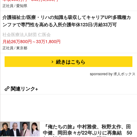
正社員 / 愛知県
介護福祉士/医療・リハの知識も吸収してキャリアUP!多職種カ
ンファで専門性を高める入所介護年休123日/月給33万可
社会医療法人財団 仁医会
月給26万800円～33万1,800円
正社員 / 東京都
続きはこちら
sponsored by 求人ボックス
関連リンク+
『俺たちの旅』中村雅俊、秋野太作、田
中健、岡田奈々が22年ぶりに再集結 50