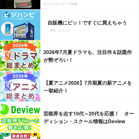
オリコンタイアップ特集
自販機にピッ！ですぐに買えちゃう
（PR）ジハンピ
2026年7月夏ドラマも、注目作＆話題作
が勢ぞろい！
【夏アニメ2026】7月期夏の新アニメを
一挙紹介！
芸能界を志す10代～20代を応援！ オー
ディション・スクール情報はDeview