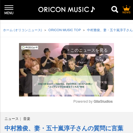
ホーム (オリコンニュース)
ORICON MUSIC TOP
中村雅俊、妻・五十嵐淳子さん
このニュースを見る
arrow_forward_ios
Powered by 
GliaStudios
M
ニュース
音楽
u
t
中村雅俊、妻・五十嵐淳子さんの質問に言葉
e