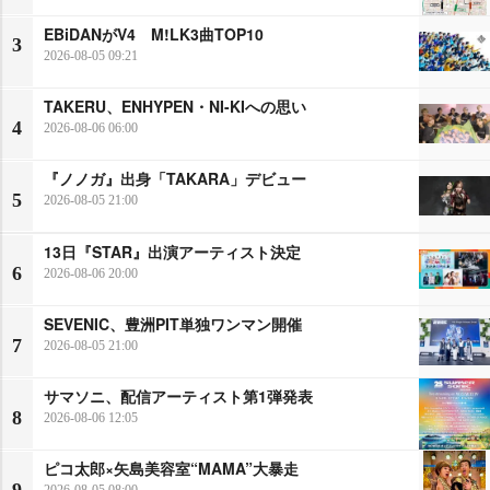
EBiDANがV4 M!LK3曲TOP10
3
2026-08-05 09:21
TAKERU、ENHYPEN・NI-KIへの思い
4
2026-08-06 06:00
『ノノガ』出身「TAKARA」デビュー
5
2026-08-05 21:00
13日『STAR』出演アーティスト決定
6
2026-08-06 20:00
SEVENIC、豊洲PIT単独ワンマン開催
7
2026-08-05 21:00
サマソニ、配信アーティスト第1弾発表
8
2026-08-06 12:05
ピコ太郎×矢島美容室“MAMA”大暴走
2026-08-05 08:00