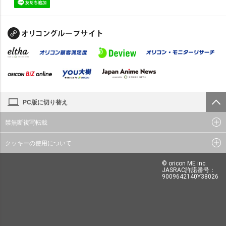
PC版に切り替え
禁無断複写転載
クッキーの使用について
© oricon ME inc.
JASRAC許諾番号：
9009642140Y38026