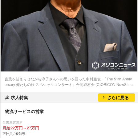
言葉を詰まらせながら淳子さんへの思いを語った中村雅俊=「The 51th Anniv
ersary 俺たちの旅 スペシャルコンサート」合同取材会 (C)ORICON NewS inc.
求人特集
さらに見る
物流サービスの営業
名古屋営業所
月給22万円～27万円
正社員 / 愛知県