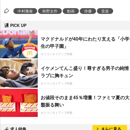
中村雅俊
秋野太作
動画
俳優
音楽
PICK UP
マクドナルドが40年にわたり支える「小学
生の甲子園」
オリコンタイアップ特集
イケメンてんこ盛り！尊すぎる男子の純情
ラブに胸キュン
オリコンタイアップ特集
お値段そのまま45％増量！ファミマ夏の大
盤振る舞い
オリコンタイアップ特集
求人特集
さらに見る