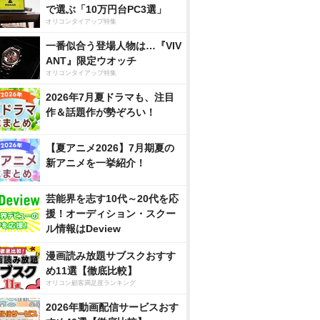
で選ぶ「10万円台PC3選」
オリコンタイアップ特集
一番似合う登場人物は…『VIV
ANT』限定ウオッチ
オリコンタイアップ特集
2026年7月夏ドラマも、注目
作＆話題作が勢ぞろい！
【夏アニメ2026】7月期夏の
新アニメを一挙紹介！
芸能界を志す10代～20代を応
援！オーディション・スクー
ル情報はDeview
漫画読み放題サブスクおすす
め11選【徹底比較】
オリコン顧客満足度ランキング
2026年動画配信サービスおす