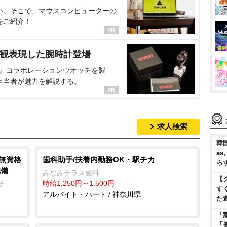
い。そこで、マウスコンピューターの
をご紹介！
界観表現した腕時計登場
NT』コラボレーションウオッチを製
担当者が魅力を解説する。
求人検索
韓国
as
/無資格
歯科助手/扶養内勤務OK・駅チカ
ら
完備
みなみテラス歯科
【
時給1,250円～1,500円
子
す
アルバイト・パート / 神奈川県
た
「
「