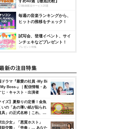
すめ40選【徹底比較】
CS動画配信サービス20選
毎週の音楽ランキングから、
ヒットの推移をチェック！
試写会、登壇イベント、サイ
ンチェキなどプレゼント！
プレゼント特集
ドラマ『最愛の社員 -My Bi
, My Boss-』｜配信情報・あ
すじ・キャスト・出演者
クイズ】夏祭りの定番！金魚
くいの「あの薄い紙が貼られ
道具」の正式名称｜これ、…
家出少女」「悪質ホスト」
援助交際」「売春」… あなた