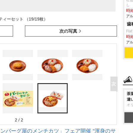
社会
し
時給
アル
ティーセット （19/19枚）
歯
次の写真
Flat
時給
アル
茶
違
オ
2 / 2
ンバーグ屋のメンチカツ」フェア開催 “渾身のサ