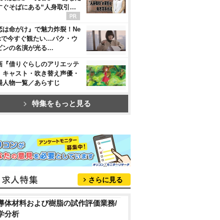
すぐそばにある“人身取引…
恋は命がけ』で魅力炸裂！Ne
flixで今すぐ観たい…パク・ウ
ビンの名演が光る…
画『借りぐらしのアリエッテ
』キャスト・吹き替え声優・
場人物一覧／あらすじ
特集をもっと見る
さらに見る
導体材料および樹脂の試作評価業務/
学分析