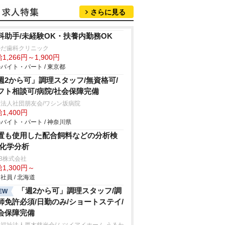
さらに見る
科助手/未経験OK・扶養内勤務OK
かだ歯科クリニック
1,266円～1,900円
バイト・パート / 東京都
週2から可」調理スタッフ/無資格可/
フト相談可/病院/社会保障完備
法人社団朋友会/ワシン坂病院
1,400円
バイト・パート / 神奈川県
置も使用した配合飼料などの分析検
/化学分析
B株式会社
1,300円～
社員 / 北海道
「週2から可」調理スタッフ/調
EW
師免許必須/日勤のみ/ショートステイ/
会保障完備