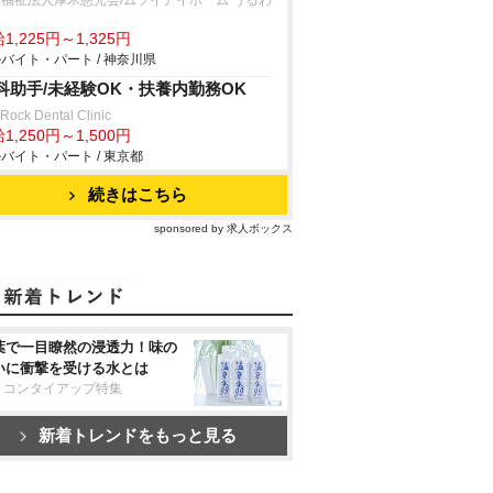
福祉法人厚木慈光会/ムツイアイホーム うるわ
1,225円～1,325円
バイト・パート / 神奈川県
科助手/未経験OK・扶養内勤務OK
 Rock Dental Clinic
1,250円～1,500円
バイト・パート / 東京都
続きはこちら
sponsored by 求人ボックス
葉で一目瞭然の浸透力！味の
いに衝撃を受ける水とは
リコンタイアップ特集
新着トレンドをもっと見る