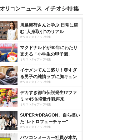
川島海荷さんと学ぶ 日常に潜
む“人身取引”のリアル
オリコンタイアップ特集
マクドナルドが40年にわたり
支える「小学生の甲子園」
オリコンタイアップ特集
イケメンてんこ盛り！尊すぎ
る男子の純情ラブに胸キュン
オリコンタイアップ特集
デカすぎ都市伝説発生!?ファ
ミマ45％増量作戦再来
オリコンタイアップ特集
SUPER★DRAGON、自ら描い
た”レトロフューチャー”
オリコンタイアップ特集
パソコンメーカー社員が本気