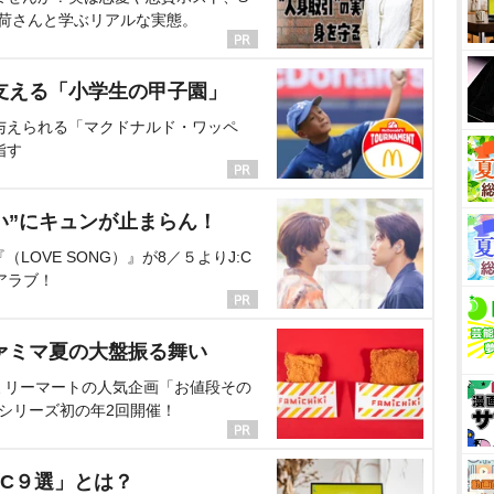
海荷さんと学ぶリアルな実態。
支える「小学生の甲子園」
与えられる「マクドナルド・ワッペ
指す
い”にキュンが止まらん！
OVE SONG）』が8／５よりJ:C
アラブ！
ァミマ夏の大盤振る舞い
ミリーマートの人気企画「お値段その
、シリーズ初の年2回開催！
C９選」とは？