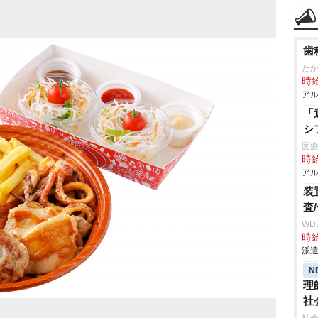
歯
た
時給
アル
「
シ
医療
時給
アル
装
査
WD
時給
派遣
N
理
社