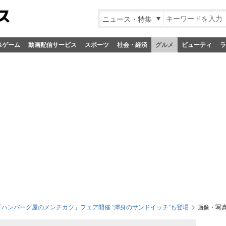
ニュース・特集
&ゲーム
動画配信サービス
スポーツ
社会・経済
グルメ
ビューティ
ラ
ハンバーグ屋のメンチカツ」フェア開催 “渾身のサンドイッチ”も登場
画像・写