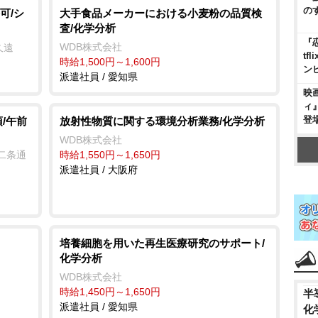
の
可/シ
大手食品メーカーにおける小麦粉の品質検
査/化学分析
『
WDB株式会社
久遠
t
時給1,500円～1,600円
ン
派遣社員 / 愛知県
映
ィ
登
/午前
放射性物質に関する環境分析業務/化学分析
WDB株式会社
二条通
時給1,550円～1,650円
派遣社員 / 大阪府
培養細胞を用いた再生医療研究のサポート/
化学分析
WDB株式会社
時給1,450円～1,650円
半
派遣社員 / 愛知県
化