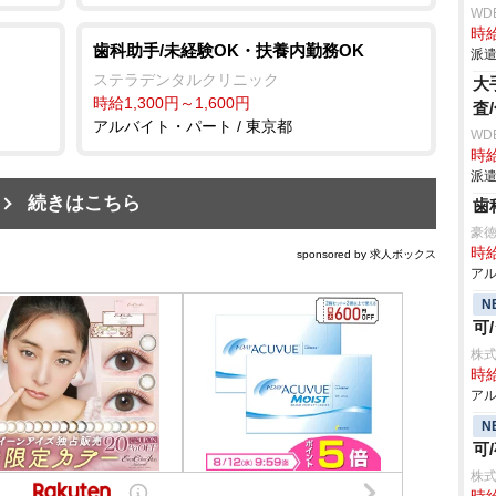
WD
時給
歯科助手/未経験OK・扶養内勤務OK
派遣
ステラデンタルクリニック
大
時給1,300円～1,600円
査
アルバイト・パート / 東京都
WD
時給
派遣
続きはこちら
歯
豪
時給
sponsored by 求人ボックス
アル
N
可
株
時給
アル
N
可
株