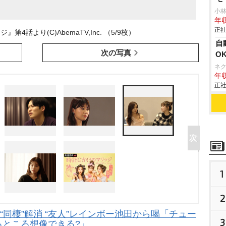
小
年収
正社
4話より(C)AbemaTV,Inc. （5/9枚）
自
次の写真
O
ネ
年収
正社
1
2
“同棲”解消 “友人”レインボー池田から喝「チュー
3
るところ想像できる?」