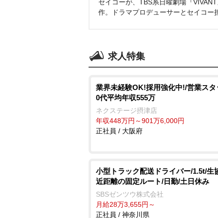
セイコーが、TBS系日曜劇場『VIVA
作。ドラマプロデューサーとセイコー
求人特集
業界未経験OK!採用強化中!/営業スタ
0代平均年収555万
ネクステージ摂津店
年収448万円～901万6,000円
正社員 / 大阪府
小型トラック配送ドライバー/1.5t/生
近距離の固定ルート/日勤/土日休み
SBSゼンツウ株式会社
月給28万3,655円～
正社員 / 神奈川県