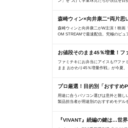
ン」をつけて学童球児たちが頂点を目
森崎ウィン×向井康二“両片思
森崎ウィンと向井康二がW主演！映画『（L
OM STREAMで最速配信。究極のピュ
お値段そのまま45％増量！フ
ファミチキにお弁当にアイスも!?ファ
まま おかわり45％増量作戦」が今夏
プロ厳選！目的別「おすすめP
用途に合うパソコン選びは意外と難し
製品担当者が用途別のおすすめモデル
『VIVANT』続編の鍵は…世