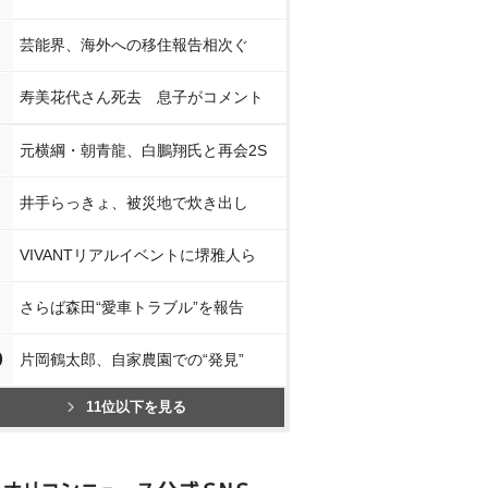
芸能界、海外への移住報告相次ぐ
寿美花代さん死去 息子がコメント
元横綱・朝青龍、白鵬翔氏と再会2S
井手らっきょ、被災地で炊き出し
VIVANTリアルイベントに堺雅人ら
さらば森田“愛車トラブル”を報告
0
片岡鶴太郎、自家農園での“発見”
11位以下を見る