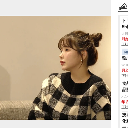
ト
5
大
月
正社
N
務
WD
月
正社
食
品
ハ
年収
正社
技
化
モ