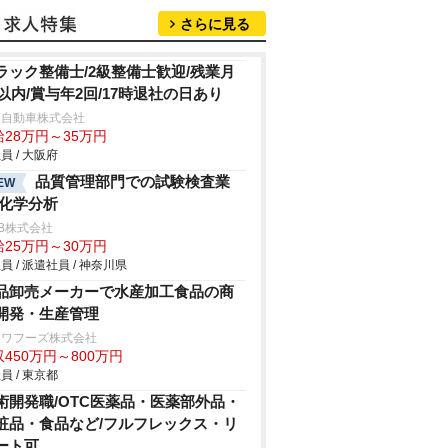
さらに見る
ラック整備士/2級整備士歓迎/残業月
h以内/賞与年2回/17時退社の日あり
日自動車株式会社
給28万円～35万円
員 / 大阪府
品質管理部門での試験検査業
EW
/化学分析
B株式会社
給25万円～30万円
員 / 派遣社員 / 神奈川県
品卸売メーカーで水産加工食品の商
開発・生産管理
ンワフーズ株式会社
450万円～800万円
員 / 東京都
術開発職/OTC医薬品・医薬部外品・
粧品・食品など/フルフレックス・リ
ート可