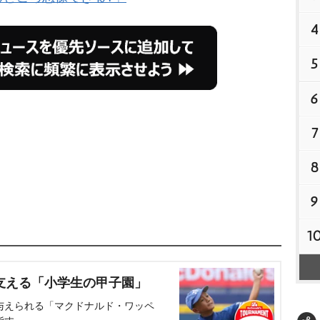
4
5
6
7
8
9
1
支える「小学生の甲子園」
与えられる「マクドナルド・ワッペ