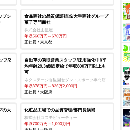
ップシ
食品商社の品質保証担当/大手商社グループ
ー
菓子専門商社
株式会社山星屋
年収560万円～670万円
正社員 / 東京都
ッフ/2
自動車の買取営業スタッフ/採用強化中!/平
均年齢29.3歳/固定給で年収800万円以上も
可
ネクステージ香里園セダン・スポーツ専門店
年収378万円～826万2,000円
正社員 / 大阪府
プの大
化粧品工場での品質管理/部門長候補
株式会社コスモビューティー
年収700万円～1,000万円
正社員 / 大阪府