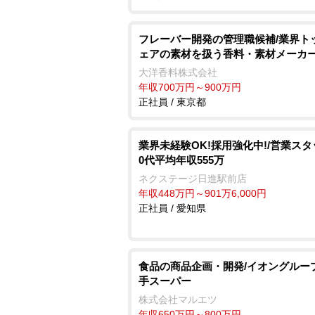
フレーバー開発の管理職候補/業界ト
ェアの素材を扱う香料・素材メーカ
大洋香料株式会社
年収700万円～900万円
正社員 / 東京都
業界未経験OK!採用強化中!/営業スタ
0代平均年収555万
ネクステージ日進駅前店
年収448万円～901万6,000円
正社員 / 愛知県
食品の商品企画・開発/イオングルー
手スーパー
株式会社マルエツ
年収650万円～800万円