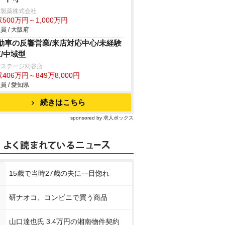
林製薬株式会社
500万円～1,000万円
員 / 大阪府
動車の反響営業/来店対応中心/未経験
K/中域型
クステージ刈谷店
406万円～849万8,000円
員 / 愛知県
続きはこちら
sponsored by 求人ボックス
15歳で当時27歳の夫に一目惚れ
研ナオコ、コンビニで買う商品
山口達也氏 3.4万円の湘南物件契約