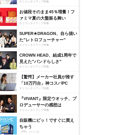
オリコンタイアップ特集
お値段そのまま45％増量！フ
ァミマ夏の大盤振る舞い
オリコンタイアップ特集
SUPER★DRAGON、自ら描い
た”レトロフューチャー”
オリコンタイアップ特集
CROWN HEAD、結成1周年で
見えた”バンドらしさ”
オリコンタイアップ特集
【驚愕】メーカー社員が推す
「10万円台」神コスパPC
オリコンタイアップ特集
『VIVANT』限定ウオッチ、プ
ロデューサーの感想は
オリコンタイアップ特集
自販機にピッ！ですぐに買え
ちゃう
（PR）ジハンピ