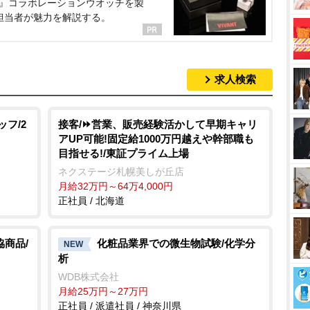
NT』コラボレーションウオッチを製
担当者が魅力を解説する。
求人検索
ッフ/2
接客/⏩️営業、販売経験活かして早期キャリ
アUP可能!固定給1000万円越えや幹部職も
目指せる!/東証プライム上場
ネクステージ札幌美しが丘店
月給32万円～64万4,000円
正社員 / 北海道
協商品/
化粧品業界での微生物試験/化学分
NEW
析
WDB株式会社
月給25万円～27万円
正社員 / 派遣社員 / 神奈川県