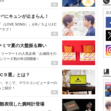
指す
最
い”にキュンが止まらん！
OVE SONG）』が8／５よりJ:C
アラブ！
ァミマ夏の大盤振る舞い
ミリーマートの人気企画「お値段その
、シリーズ初の年2回開催！
C９選」とは？
い。そこで、マウスコンピューターの
をご紹介！
界観表現した腕時計登場