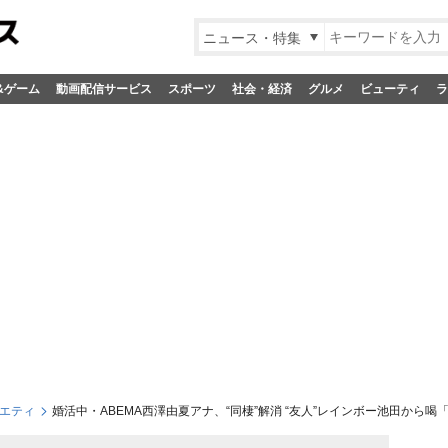
ニュース・特集
&ゲーム
動画配信サービス
スポーツ
社会・経済
グルメ
ビューティ
ラ
エティ
婚活中・ABEMA西澤由夏アナ、“同棲”解消 “友人”レインボー池田から