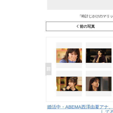
『時計じかけのマリッジ』第
前の写真
婚活中・ABEMA西澤由夏アナ、
して