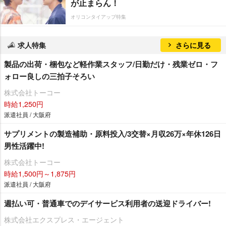
が止まらん！
オリコンタイアップ特集
求人特集
さらに見る
製品の出荷・梱包など軽作業スタッフ/日勤だけ・残業ゼロ・フ
ォロー良しの三拍子そろい
株式会社トーコー
時給1,250円
派遣社員 / 大阪府
サプリメントの製造補助・原料投入/3交替×月収26万×年休126日
男性活躍中!
株式会社トーコー
時給1,500円～1,875円
派遣社員 / 大阪府
週払い可・普通車でのデイサービス利用者の送迎ドライバー!
株式会社エクスプレス・エージェント