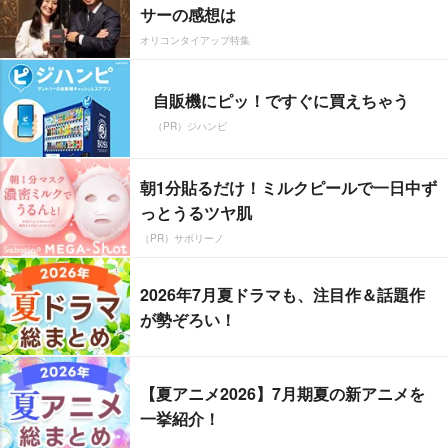
サーの感想は
オリコンタイアップ特集
自販機にピッ！ですぐに買えちゃう
（PR）ジハンピ
朝1分貼るだけ！ミルクピールで一日中ず
っとうるツヤ肌
（PR）サボリーノ
2026年7月夏ドラマも、注目作＆話題作
が勢ぞろい！
【夏アニメ2026】7月期夏の新アニメを
一挙紹介！