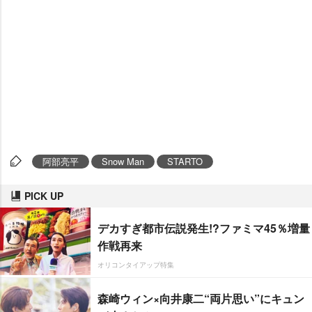
阿部亮平
Snow Man
STARTO
PICK UP
デカすぎ都市伝説発生!?ファミマ45％増量
作戦再来
オリコンタイアップ特集
森崎ウィン×向井康二“両片思い”にキュン