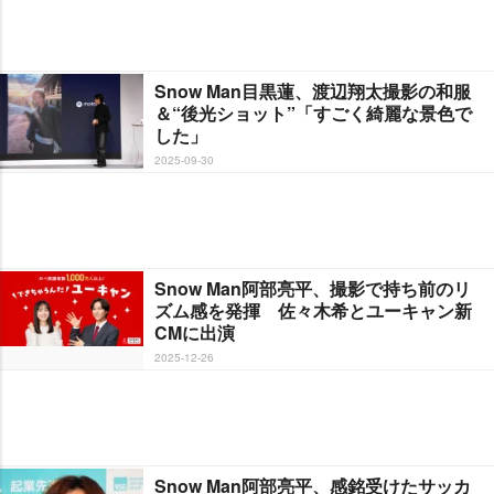
Snow Man目黒蓮、渡辺翔太撮影の和服
＆“後光ショット”「すごく綺麗な景色で
した」
2025-09-30
Snow Man阿部亮平、撮影で持ち前のリ
ズム感を発揮 佐々木希とユーキャン新
CMに出演
2025-12-26
Snow Man阿部亮平、感銘受けたサッカ