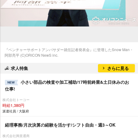
『ベンチャーサポートアンバサダー就任記者発表会』に登壇したSnow Man・
阿部亮平 (C)ORICON NewS inc.
求人特集
さらに見る
小さい部品の検査や加工補助/17時前終業&土日休みのお
NEW
仕事!
株式会社トーコー
時給1,380円
派遣社員 / 大阪府
経理事務/月次決算の経験を活かす/シフト自由・週3～OK
株式会社興亜通商