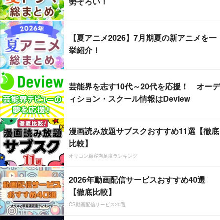
勢ぞろい！
【夏アニメ2026】7月期夏の新アニメを一
挙紹介！
芸能界を志す10代～20代を応援！ オーデ
ィション・スクール情報はDeview
漫画読み放題サブスクおすすめ11選【徹底
比較】
オリコン顧客満足度ランキング
2026年動画配信サービスおすすめ40選
【徹底比較】
CS動画配信サービス20選