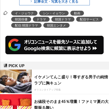
記事全文・写真を大きく見る
話ずつ配信)今回、潮風感じる爽
かなキービジュアル&予告編が解
イ・ジェウク
シン・イェウン
動画
禁となった。
韓国俳優
ドラマ
韓国ドラマ
配信サービス
配信:韓国ドラマ
韓国エンタメ
PICK UP
イケメンてんこ盛り！尊すぎる男子の純情
ラブに胸キュン
オリコンタイアップ特集
お値段そのまま45％増量！ファミマ夏の大
盤振る舞い