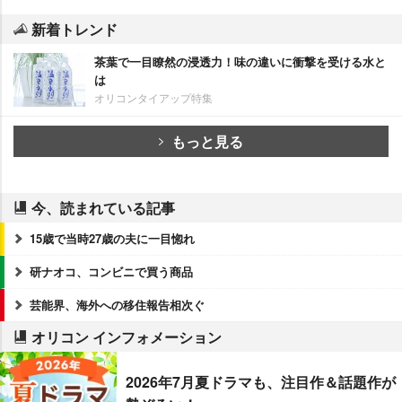
新着トレンド
茶葉で一目瞭然の浸透力！味の違いに衝撃を受ける水と
は
オリコンタイアップ特集
もっと見る
今、読まれている記事
15歳で当時27歳の夫に一目惚れ
研ナオコ、コンビニで買う商品
芸能界、海外への移住報告相次ぐ
オリコン インフォメーション
2026年7月夏ドラマも、注目作＆話題作が