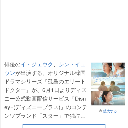
俳優の
イ・ジェウク
、
シン・イェ
ウン
が出演する、オリジナル韓国
ドラマシリーズ『孤島のエリート
ドクター』が、6月1日よりディズ
ニー公式動画配信サービス「Disn
ey+(ディズニープラス)」のコンテ
拡大する
ンツブランド「スター」で独占配
信される。(全12話/毎週月・火に1