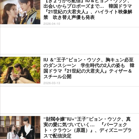
【きょうから配信】IU＆ビョン・ウソク、
出会いからプロポーズまで… 韓国ドラマ
『21世紀の大君夫人』、ハイライト映像解
禁 吹き替え声優も発表
2026-04-10
IU ＆“王子”ビョン・ウソク、胸キュン必至
のダンスシーン 学生時代の2人の姿も 韓
国ドラマ『21世紀の大君夫人』ティザー＆
スチール公開
2026-03-13
“財閥令嬢”IU×“王子”ビョン・ウソク、真
実の愛に気づいていく… 『パーフェク
ト・クラウン（原題）』、ディズニープラ
スで配信決定