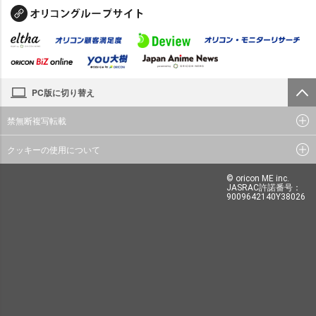
PC版に切り替え
禁無断複写転載
クッキーの使用について
© oricon ME inc.
JASRAC許諾番号：
9009642140Y38026