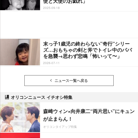
使と天使のお戯れ」
2025-09-18
末っ子1歳児の終わらない”奇行”シリー
ズ…おもちゃの剣と斧でトイレ中のパパ
を急襲→思わず悲鳴「怖いって〜」
2026-07-11
ニュース一覧へ戻る
オリコンニュース イチオシ特集
森崎ウィン×向井康二“両片思い”にキュン
が止まらん！
オリコンタイアップ特集