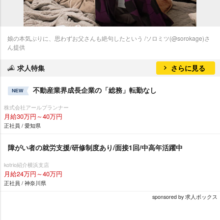
娘の本気ぶりに、思わずお父さんも絶句したという /ソロミツ(@sorokage)さ
ん提供
求人特集
さらに見る
不動産業界成長企業の「総務」転勤なし
NEW
株式会社アールプランナー
月給30万円～40万円
正社員 / 愛知県
障がい者の就労支援/研修制度あり/面接1回/中高年活躍中
kotrio紹介横浜支店
月給24万円～40万円
正社員 / 神奈川県
sponsored by 求人ボックス