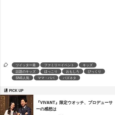
ツイッター発
ファミリーイベント
キッズ
話題のキッズ
ほっこり
おもしろ
びっくり
SNS人気
ママ・パパ
バズネタ
PICK UP
『VIVANT』限定ウオッチ、プロデューサ
ーの感想は