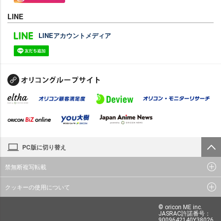
LINE
LINEアカウントメディア
PC版に切り替え
禁無断複写転載
クッキーの使用について
© oricon ME inc.
JASRAC許諾番号：
9009642140Y38026