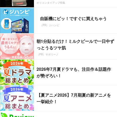
オリコンタイアップ特集
自販機にピッ！ですぐに買えちゃう
（PR）ジハンピ
朝1分貼るだけ！ミルクピールで一日中ず
っとうるツヤ肌
（PR）サボリーノ
2026年7月夏ドラマも、注目作＆話題作
が勢ぞろい！
【夏アニメ2026】7月期夏の新アニメを
一挙紹介！