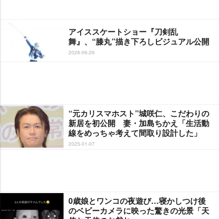
アイススケートショー『刀剣乱
舞』、“膝丸”描き下ろしビジュアル公開
2026-06-26
“元カリスマホスト”城咲仁、こだわりの
新居を初公開 妻・加島ちかえ「生活動
線をめっちゃ考えて間取り設計した」
2025-01-07
0歳娘とワンコの夜遊び…寝かしつけ後
のベビーカメラに映った驚きの光景「天