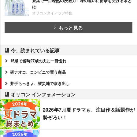
茶葉で一目瞭然の浸透力！味の違いに衝撃を受ける水と
は
オリコンタイアップ特集
もっと見る
今、読まれている記事
15歳で当時27歳の夫に一目惚れ
研ナオコ、コンビニで買う商品
井手らっきょ、被災地で炊き出し
オリコン インフォメーション
2026年7月夏ドラマも、注目作＆話題作が
勢ぞろい！