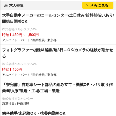
求人特集
さらに見る
大手自動車メーカーのコールセンター/土日休み/給料前払いあり/
開始日調整OK
株式会社ベルシステム24
時給1,450円～1,500円
アルバイト・パート / 契約社員 / 東京都
フォトグラファー/撮影&編集/週3日～OK/カメラの経験が活かせ
る
株式会社ベルシステム24
時給1,450円
アルバイト・パート / 契約社員 / 東京都
「寮完備」自動車シート部品の組み立て・機械OP・バリ取り作
業/即入寮/製造・工場/工場・製造
株式会社京栄センター
派遣社員 / 神奈川県
歯科助手/未経験OK・扶養内勤務OK