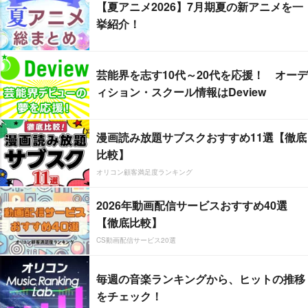
【夏アニメ2026】7月期夏の新アニメを一
挙紹介！
芸能界を志す10代～20代を応援！ オーデ
ィション・スクール情報はDeview
漫画読み放題サブスクおすすめ11選【徹底
比較】
オリコン顧客満足度ランキング
2026年動画配信サービスおすすめ40選
【徹底比較】
CS動画配信サービス20選
毎週の音楽ランキングから、ヒットの推移
をチェック！