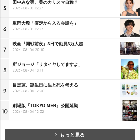
田中みな実、美のカリスマ自称？
5
2026-08-05 15:27
重岡大毅「否定から入る会話を」
6
2026-08-05 15:22
映画『開戦前夜』3日で動員3万人超
7
2026-08-04 20:10
所ジョージ「リタイヤしてますよ」
8
2026-08-04 18:11
目黒蓮、誕生日に生と死を考える
9
2026-08-04 12:00
劇場版『TOKYO MER』公開延期
10
2026-08-04 12:02
もっと見る