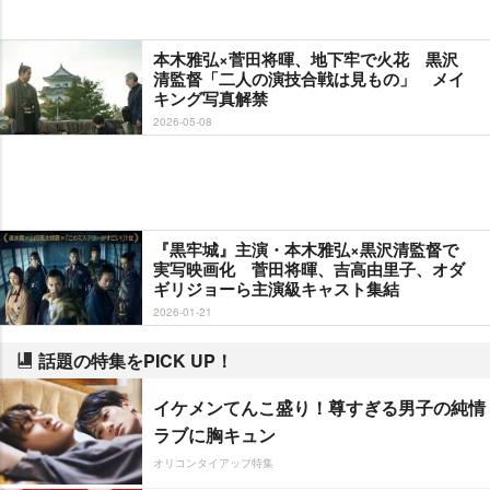
本木雅弘×菅田将暉、地下牢で火花 黒沢
清監督「二人の演技合戦は見もの」 メイ
キング写真解禁
2026-05-08
『黒牢城』主演・本木雅弘×黒沢清監督で
実写映画化 菅田将暉、吉高由里子、オダ
ギリジョーら主演級キャスト集結
2026-01-21
話題の特集をPICK UP！
イケメンてんこ盛り！尊すぎる男子の純情
ラブに胸キュン
オリコンタイアップ特集