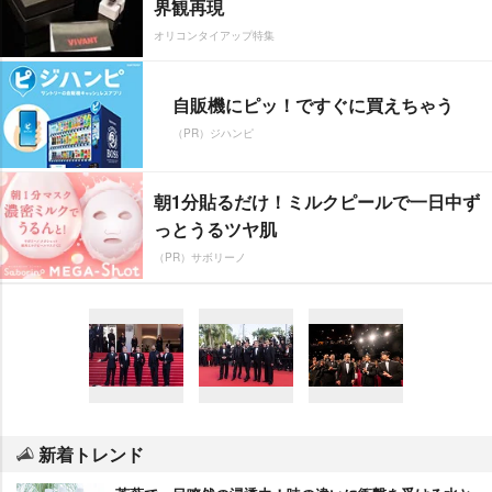
界観再現
オリコンタイアップ特集
自販機にピッ！ですぐに買えちゃう
（PR）ジハンピ
朝1分貼るだけ！ミルクピールで一日中ず
っとうるツヤ肌
（PR）サボリーノ
新着トレンド