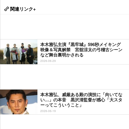
関連リンク+
本木雅弘主演『黒牢城』596秒メイキング
映像＆写真解禁 宮舘涼太の弓稽古シーン
など舞台裏明かされる
2026-06-29
本木雅弘、威厳ある殿の演技に「向いてな
い…」の本音 黒沢清監督が感心「大スタ
ーってこういうこと」
2026-06-19