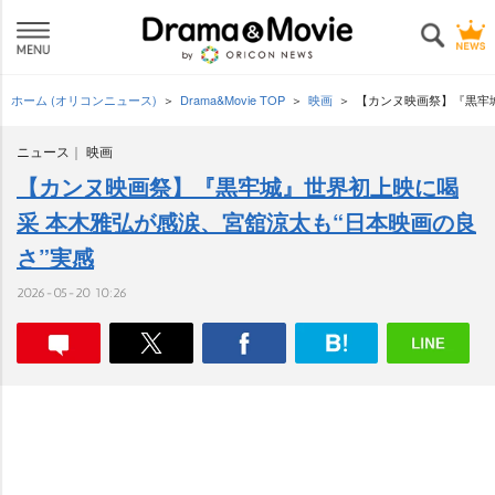
ホーム (オリコンニュース)
Drama&Movie TOP
映画
【カンヌ映画祭】『黒牢
ニュース
映画
【カンヌ映画祭】『黒牢城』世界初上映に喝
采 本木雅弘が感涙、宮舘涼太も“日本映画の良
さ”実感
2026-05-20 10:26