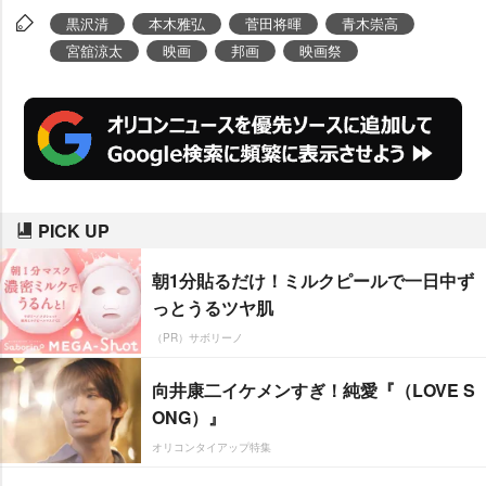
た。
黒沢清
本木雅弘
菅田将暉
青木崇高
宮舘涼太
映画
邦画
映画祭
PICK UP
朝1分貼るだけ！ミルクピールで一日中ず
っとうるツヤ肌
（PR）サボリーノ
向井康二イケメンすぎ！純愛『（LOVE S
ONG）』
オリコンタイアップ特集