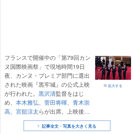
フランスで開催中の「第79回カン
ヌ国際映画祭」で現地時間19日
夜、カンヌ・プレミア部門に選出
された映画『黒牢城』の公式上映
拡大する
が行われた。
黒沢清
監督をはじ
め、
本木雅弘
、
菅田将暉
、
青木崇
高
、
宮舘涼太
らが出席。上映後に
は、約1000人の観客によるスタン
記事全文・写真を大きく見る
ディングオベーションに包まれ